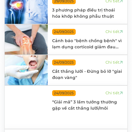
Chi tiết
29/09/2025
3 phương pháp điều trị thoái
hóa khớp không phẫu thuật
Chi tiết
24/09/2025
Cảnh báo "bệnh chồng bệnh" vì
lạm dụng corticoid giảm đau
xương khớp
Chi tiết
24/09/2025
Cắt thắng lưỡi - Đừng bỏ lỡ "giai
đoạn vàng"
Chi tiết
24/09/2025
“Giải mã” 3 lầm tưởng thường
gặp về cắt thắng lưỡi/môi