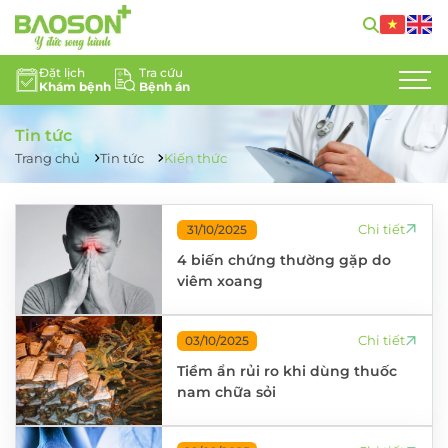
Đặt lịch
Tra cứu
Khám bệnh
Bệnh án
GIỚI THIỆU
Tin tức
CHUYÊN KHOA
Trang chủ
Tin tức
Kiến thức
DỊCH VỤ Y TẾ
Chi tiết
31/10/2025
ĐỘI NGŨ CHUYÊN GIA
4 biến chứng thường gặp do
viêm xoang
TIN TỨC
HỖ TRỢ KHÁCH HÀNG
Chi tiết
03/10/2025
Tiềm ẩn rủi ro khi dùng thuốc
LIÊN HỆ
nam chữa sỏi
TUYỂN DỤNG