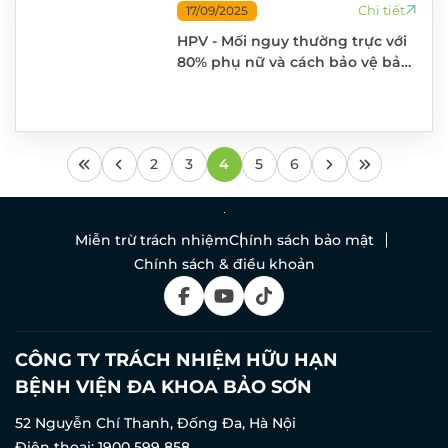
Chi tiết
17/09/2025
HPV - Mối nguy thường trực với
80% phụ nữ và cách bảo vệ bản
thân hiệu quả nhất
2
3
4
5
6
Miễn trừ trách nhiệm
Chính sách bảo mật
Chính sách & điều khoản
ĐĂNG KÝ KHÁM
CÔNG TY TRÁCH NHIỆM HỮU HẠN
BỆNH VIỆN ĐA KHOA BẢO SƠN
52 Nguyễn Chí Thanh, Đống Đa, Hà Nội
Điện thoại:
1900 599 858