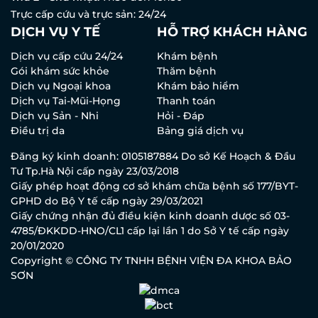
Trực cấp cứu và trực sản: 24/24
DỊCH VỤ Y TẾ
HỖ TRỢ KHÁCH HÀNG
Dịch vụ cấp cứu 24/24
Khám bệnh
Gói khám sức khỏe
Thăm bệnh
Dịch vụ Ngoại khoa
Khám bảo hiểm
Dịch vụ Tai-Mũi-Họng
Thanh toán
Dịch vụ Sản - Nhi
Hỏi - Đáp
Điều trị da
Bảng giá dịch vụ
Đăng ký kinh doanh: 0105187884 Do sở Kế Hoạch & Đầu
Tư Tp.Hà Nội cấp ngày 23/03/2018
Giấy phép hoạt động cơ sở khám chữa bệnh số 177/BYT-
GPHD do Bộ Y tế cấp ngày 29/03/2021
Giấy chứng nhận đủ điều kiện kinh doanh dược số 03-
4785/ĐKKDD-HNO/CL1 cấp lại lần 1 do Sở Y tế cấp ngày
20/01/2020
Copyright © CÔNG TY TNHH BỆNH VIỆN ĐA KHOA BẢO
SƠN