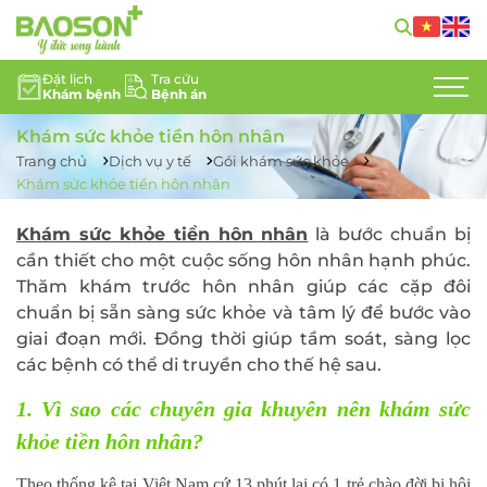
Đặt lịch
Tra cứu
Khám bệnh
Bệnh án
GIỚI THIỆU
Khám sức khỏe tiền hôn nhân
CHUYÊN KHOA
Trang chủ
Dịch vụ y tế
Gói khám sức khỏe
Khám sức khỏe tiền hôn nhân
DỊCH VỤ Y TẾ
Khám sức khỏe tiền hôn nhân
là bước chuẩn bị
cần thiết cho một cuộc sống hôn nhân hạnh phúc.
ĐỘI NGŨ CHUYÊN GIA
Thăm khám trước hôn nhân giúp các cặp đôi
TIN TỨC
chuẩn bị sẵn sàng sức khỏe và tâm lý để bước vào
giai đoạn mới. Đồng thời giúp tầm soát, sàng lọc
HỖ TRỢ KHÁCH HÀNG
các bệnh có thể di truyền cho thế hệ sau.
1. Vì sao các chuyên gia khuyên nên khám sức
LIÊN HỆ
khỏe tiền hôn nhân?
TUYỂN DỤNG
Theo thống kê tại Việt Nam cứ 13 phút lại có 1 trẻ chào đời bị hội