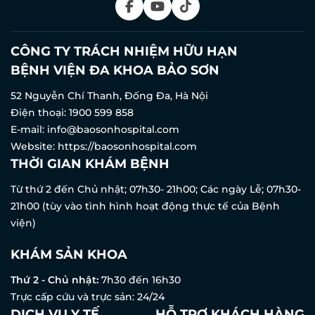
CÔNG TY TRÁCH NHIỆM HỮU HẠN
BỆNH VIỆN ĐA KHOA BẢO SƠN
52 Nguyễn Chí Thanh, Đống Đa, Hà Nội
Điện thoại:
1900 599 858
E-mail:
info@baosonhospital.com
Website:
https://baosonhospital.com
THỜI GIAN KHÁM BỆNH
Từ thứ 2 đến Chủ nhật; 07h30- 21h00; Các ngày Lễ; 07h30-
21h00 (tùy vào tình hình hoạt động thực tế của Bệnh
viện)
KHÁM SẢN KHOA
Thứ 2 - Chủ nhật:
7h30 đến 16h30
Trực cấp cứu và trực sản: 24/24
DỊCH VỤ Y TẾ
HỖ TRỢ KHÁCH HÀNG