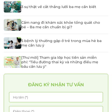
3 sự thật về cắt thắng lưỡi ba mẹ cần biết
Cẩm nang đi khám sức khỏe tổng quát cho
bé – Ba mẹ cần chuẩn bị gì?
5 bệnh lý thường gặp ở trẻ trong mùa hè ba
mẹ cần lưu ý
[Thư mời] Tham gia lớp học tiền sản miễn
phí: "Tiểu đường thai kỳ và những điều mẹ
bầu cần lưu ý"
ĐĂNG KÝ NHẬN TƯ VẤN