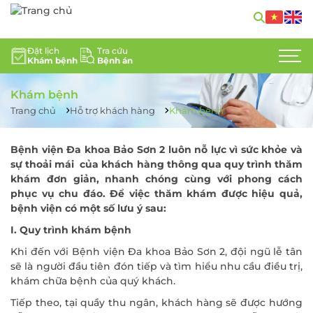
GIỚI THIỆU
Đặt lịch
Tra cứu
Khám bệnh
Bệnh án
CHUYÊN KHOA
Khám bệnh
DỊCH VỤ Y TẾ
Trang chủ
Hỗ trợ khách hàng
Khám bệnh
ĐỘI NGŨ CHUYÊN GIA
Bệnh viện Đa khoa Bảo Sơn 2 luôn nỗ lực vì sức khỏe và
sự thoải mái của khách hàng thông qua quy trình thăm
TIN TỨC
khám đơn giản, nhanh chóng cùng với phong cách
phục vụ chu đáo. Để việc thăm khám được hiệu quả,
HỖ TRỢ KHÁCH HÀNG
bệnh viện có một số lưu ý sau:
I. Quy trình khám bệnh
LIÊN HỆ
Khi đến với Bệnh viện Đa khoa Bảo Sơn 2, đội ngũ lễ tân
sẽ là người đầu tiên đón tiếp và tìm hiểu nhu cầu điều trị,
TUYỂN DỤNG
khám chữa bệnh của quý khách.
Tiếp theo, tại quầy thu ngân, khách hàng sẽ được hướng