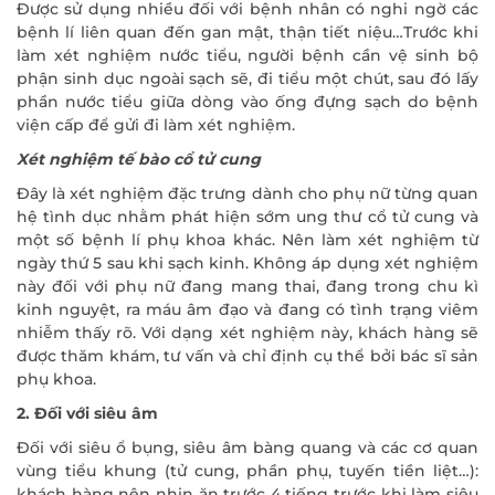
Được sử dụng nhiều đối với bệnh nhân có nghi ngờ các
bệnh lí liên quan đến gan mật, thận tiết niệu…Trước khi
làm xét nghiệm nước tiểu, người bệnh cần vệ sinh bộ
phận sinh dục ngoài sạch sẽ, đi tiểu một chút, sau đó lấy
phần nước tiểu giữa dòng vào ống đựng sạch do bệnh
viện cấp để gửi đi làm xét nghiệm.
Xét nghiệm tế bào cổ tử cung
Đây là xét nghiệm đặc trưng dành cho phụ nữ từng quan
hệ tình dục nhằm phát hiện sớm ung thư cổ tử cung và
một số bệnh lí phụ khoa khác. Nên làm xét nghiệm từ
ngày thứ 5 sau khi sạch kinh. Không áp dụng xét nghiệm
này đối với phụ nữ đang mang thai, đang trong chu kì
kinh nguyệt, ra máu âm đạo và đang có tình trạng viêm
nhiễm thấy rõ. Với dạng xét nghiệm này, khách hàng sẽ
được thăm khám, tư vấn và chỉ định cụ thể bởi bác sĩ sản
phụ khoa.
2. Đối với siêu âm
Đối với siêu ổ bụng, siêu âm bàng quang và các cơ quan
vùng tiểu khung (tử cung, phần phụ, tuyến tiền liệt…):
khách hàng nên nhịn ăn trước 4 tiếng trước khi làm siêu