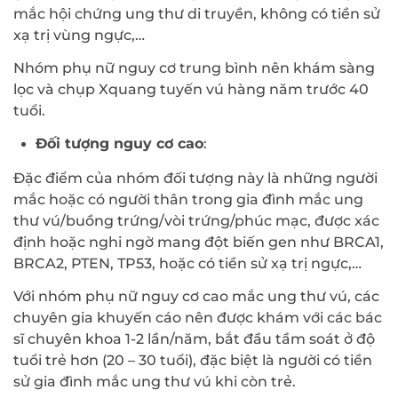
mắc hội chứng ung thư di truyền, không có tiền sử
xạ trị vùng ngực,…
Nhóm phụ nữ nguy cơ trung bình nên khám sàng
lọc và chụp Xquang tuyến vú hàng năm trước 40
tuổi.
Đối tượng nguy cơ cao
:
Đặc điểm của nhóm đối tượng này là những người
mắc hoặc có người thân trong gia đình mắc ung
thư vú/buồng trứng/vòi trứng/phúc mạc, được xác
định hoặc nghi ngờ mang đột biến gen như BRCA1,
BRCA2, PTEN, TP53, hoặc có tiền sử xạ trị ngực,…
Với nhóm phụ nữ nguy cơ cao mắc ung thư vú, các
chuyên gia khuyến cáo nên được khám với các bác
sĩ chuyên khoa 1-2 lần/năm, bắt đầu tầm soát ở độ
tuổi trẻ hơn (20 – 30 tuổi), đặc biệt là người có tiền
sử gia đình mắc ung thư vú khi còn trẻ.