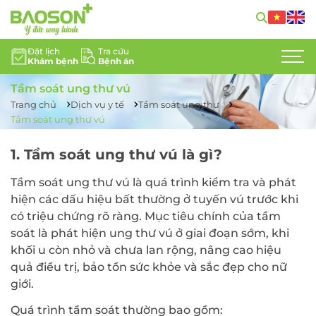
Đặt lịch
Tra cứu
Khám bệnh
Bệnh án
GIỚI THIỆU
Tầm soát ung thư vú
CHUYÊN KHOA
Trang chủ
Dịch vụ y tế
Tầm soát ung thư
Tầm soát ung thư vú
DỊCH VỤ Y TẾ
1. Tầm soát ung thư vú là gì?
ĐỘI NGŨ CHUYÊN GIA
Tầm soát ung thư vú là quá trình kiểm tra và phát
hiện các dấu hiệu bất thường ở tuyến vú trước khi
TIN TỨC
có triệu chứng rõ ràng. Mục tiêu chính của tầm
soát là phát hiện ung thư vú ở giai đoạn sớm, khi
HỖ TRỢ KHÁCH HÀNG
khối u còn nhỏ và chưa lan rộng, nâng cao hiệu
quả điều trị, bảo tồn sức khỏe và sắc đẹp cho nữ
LIÊN HỆ
giới.
TUYỂN DỤNG
Quá trình tầm soát thường bao gồm: