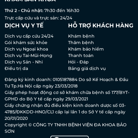
Thứ 2 - Chủ nhật:
7h30 đến 16h30
Trực cấp cứu và trực sản: 24/24
DỊCH VỤ Y TẾ
HỖ TRỢ KHÁCH HÀNG
Dịch vụ cấp cứu 24/24
Khám bệnh
Gói khám sức khỏe
Thăm bệnh
Dịch vụ Ngoại khoa
Khám bảo hiểm
Dịch vụ Tai-Mũi-Họng
Thanh toán
Dịch vụ Sản - Nhi
Hỏi - Đáp
Điều trị da
Bảng giá dịch vụ
Đăng ký kinh doanh: 0105187884 Do sở Kế Hoạch & Đầu
Tư Tp.Hà Nội cấp ngày 23/03/2018
Giấy phép hoạt động cơ sở khám chữa bệnh số 177/BYT-
GPHD do Bộ Y tế cấp ngày 29/03/2021
Giấy chứng nhận đủ điều kiện kinh doanh dược số 03-
4785/ĐKKDD-HNO/CL1 cấp lại lần 1 do Sở Y tế cấp ngày
20/01/2020
Copyright © CÔNG TY TNHH BỆNH VIỆN ĐA KHOA BẢO
SƠN