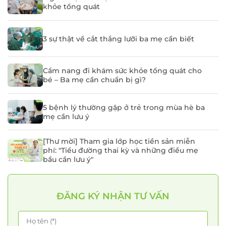
khỏe tổng quát
3 sự thật về cắt thắng lưỡi ba mẹ cần biết
Cẩm nang đi khám sức khỏe tổng quát cho
bé – Ba mẹ cần chuẩn bị gì?
5 bệnh lý thường gặp ở trẻ trong mùa hè ba
mẹ cần lưu ý
[Thư mời] Tham gia lớp học tiền sản miễn
phí: "Tiểu đường thai kỳ và những điều mẹ
bầu cần lưu ý"
ĐĂNG KÝ NHẬN TƯ VẤN