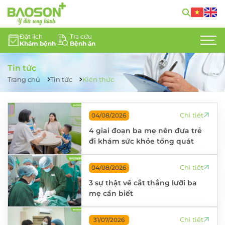
Đặt lịch
Tra cứu
Khám bệnh
Bệnh án
GIỚI THIỆU
Tin tức
CHUYÊN KHOA
Trang chủ
Tin tức
Kiến thức
DỊCH VỤ Y TẾ
Chi tiết
04/08/2026
ĐỘI NGŨ CHUYÊN GIA
4 giai đoạn ba mẹ nên đưa trẻ
đi khám sức khỏe tổng quát
TIN TỨC
HỖ TRỢ KHÁCH HÀNG
Chi tiết
04/08/2026
3 sự thật về cắt thắng lưỡi ba
LIÊN HỆ
mẹ cần biết
TUYỂN DỤNG
Chi tiết
31/07/2026