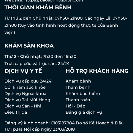
THỜI GIAN KHÁM BỆNH
Từ thứ 2 đến Chủ nhật; 07h30- 21h00; Các ngày Lễ; 07h30-
21h00 (tùy vào tình hình hoạt động thực tế của Bệnh
viện)
KHÁM SẢN KHOA
Thứ 2 - Chủ nhật:
7h30 đến 16h30
Trực cấp cứu và trực sản: 24/24
DỊCH VỤ Y TẾ
HỖ TRỢ KHÁCH HÀNG
Dịch vụ cấp cứu 24/24
Khám bệnh
Gói khám sức khỏe
Thăm bệnh
Dịch vụ Ngoại khoa
Khám bảo hiểm
Dịch vụ Tai-Mũi-Họng
Thanh toán
Dịch vụ Sản - Nhi
Hỏi - Đáp
Điều trị da
Bảng giá dịch vụ
Đăng ký kinh doanh: 0105187884 Do sở Kế Hoạch & Đầu
Tư Tp.Hà Nội cấp ngày 23/03/2018