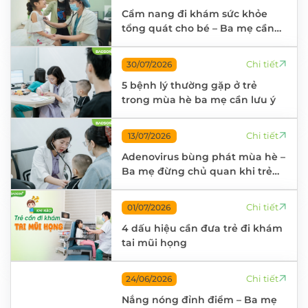
Cẩm nang đi khám sức khỏe
tổng quát cho bé – Ba mẹ cần
chuẩn bị gì?
Chi tiết
30/07/2026
5 bệnh lý thường gặp ở trẻ
trong mùa hè ba mẹ cần lưu ý
Chi tiết
13/07/2026
Adenovirus bùng phát mùa hè –
Ba mẹ đừng chủ quan khi trẻ
sốt cao
Chi tiết
01/07/2026
4 dấu hiệu cần đưa trẻ đi khám
tai mũi họng
Chi tiết
24/06/2026
Nắng nóng đỉnh điểm – Ba mẹ