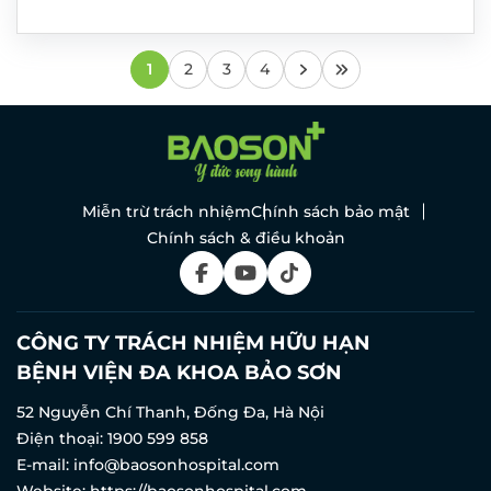
1
2
3
4
Miễn trừ trách nhiệm
Chính sách bảo mật
Chính sách & điều khoản
ĐĂNG KÝ KHÁM
CÔNG TY TRÁCH NHIỆM HỮU HẠN
BỆNH VIỆN ĐA KHOA BẢO SƠN
52 Nguyễn Chí Thanh, Đống Đa, Hà Nội
Điện thoại:
1900 599 858
E-mail:
info@baosonhospital.com
Website:
https://baosonhospital.com