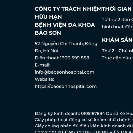
CÔNG TY TRÁCH NHIỆM
THỜI GIA
HỮU HẠN
Từ thứ 2 đến 
BỆNH VIỆN ĐA KHOA
hình hoạt độn
BẢO SƠN
KHÁM SẢN
52 Nguyễn Chí Thanh, Đống
Đa, Hà Nội
Thứ 2 - Chủ n
Điện thoại:
1900 599 858
Trực cấp cứu 
E-mail:
info@baosonhospital.com
Website:
https://baosonhospital.com
Đăng ký kinh doanh: 0105187884 Do sở Kế Hoạ
Giấy phép hoạt động cơ sở khám chữa bệnh s
Giấy chứng nhận đủ điều kiện kinh doanh dượ
Copyright © CÔNG TY TNHH BỆNH VIỆN ĐA 