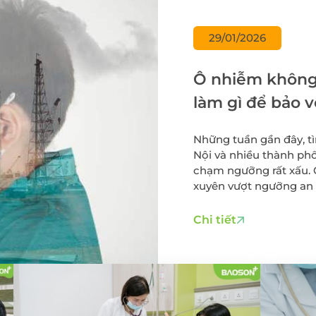
Điều trị viêm lộ tu
cổ tử cung
 thư đại
29/01/2026
Cấy que tránh thai
Sàng lọc sau sinh
Ô nhiễm không 
Tiêm chủng cho t
làm gì để bảo v
và người lớn
Gói xét nghiệm vi 
Những tuần gần đây, tì
dinh dưỡng
Nội và nhiều thành phố
Điều trị hiếm muộn
chạm ngưỡng rất xấu. 
Hỗ trợ sinh sản
xuyên vượt ngưỡng an 
khỏe cộng đồng, trong
tác động nặng nề nhất
Chi tiết