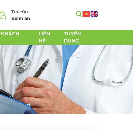
Tra cứu
Bệnh án
 KHÁCH
LIÊN
TUYỂN
HỆ
DỤNG
m
Tầm soát Ung thư toàn
h
diện
Tầm soát Ung thư tiêu
hóa
 Chăm
Tầm soát Ung thư
 sản
tuyến giáp
Tầm soát Ung thư gan
Tầm soát Ung thư Phổi