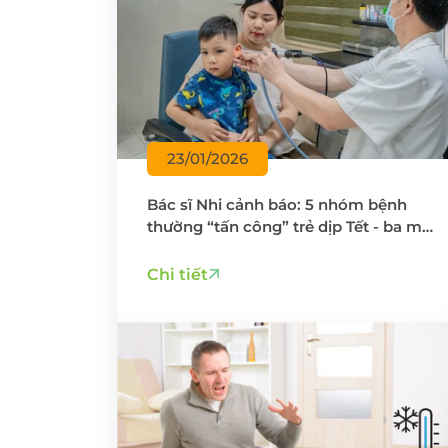
23/01/2026
Bác sĩ Nhi cảnh báo: 5 nhóm bệnh
thường “tấn công” trẻ dịp Tết - ba mẹ
không được chủ quan
Chi tiết