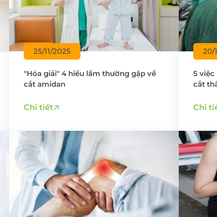
25/11/2025
20/
"Hóa giải" 4 hiểu lầm thường gặp về
5 việc
cắt amidan
cắt th
Chi tiết
Chi ti
ĐĂNG KÝ KHÁM