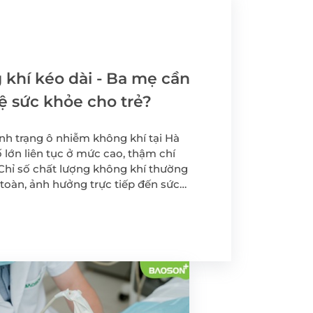
yến
Tầm soát Ung thư Tiền
liệt tuyến
Tầm soát Ung thư phụ
khoa
khí kéo dài - Ba mẹ cần
rẻ em
Tầm soát ung thư vú
ệ sức khỏe cho trẻ?
chất
nh trạng ô nhiễm không khí tại Hà
 lớn liên tục ở mức cao, thậm chí
 -
Chỉ số chất lượng không khí thường
toàn, ảnh hưởng trực tiếp đến sức
 đó trẻ em là nhóm đối tượng chịu
.