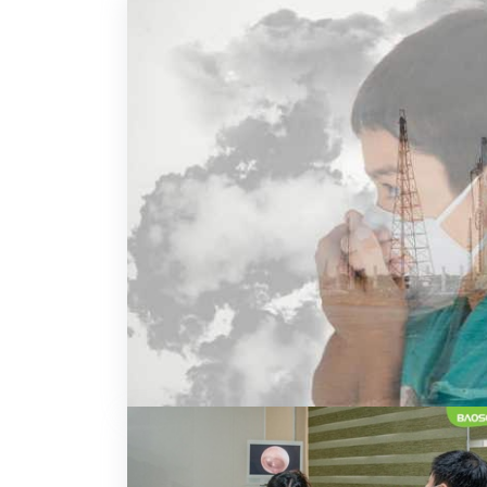
Khám sức khỏe theo
thoát vị bẹn
công ty
Phẫu thuật Ung
Khám sức khỏe xuất
trực tràng
khẩu lao động
Khám tiền mãn kinh,
mãn kinh