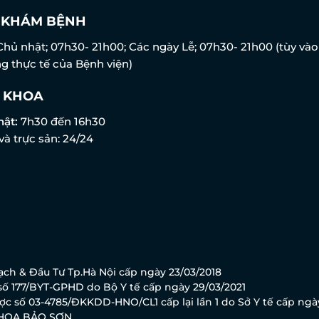
N KHÁM BỆNH
Chủ nhật; 07h30- 21h00; Các ngày Lễ; 07h30- 21h00 (tùy vào
g thực tế của Bệnh viện)
 KHOA
hật:
7h30 đến 16h30
và trực sản: 24/24
ch & Đầu Tư Tp.Hà Nội cấp ngày 23/03/2018
ố 177/BYT-GPHD do Bộ Y tế cấp ngày 29/03/2021
c số 03-4785/ĐKKDD-HNO/CL1 cấp lại lần 1 do Sở Y tế cấp ngà
KHOA BẢO SƠN