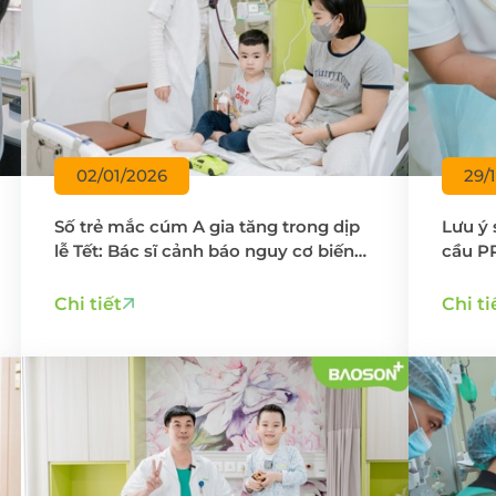
02/01/2026
29/
Số trẻ mắc cúm A gia tăng trong dịp
Lưu ý 
lễ Tết: Bác sĩ cảnh báo nguy cơ biến
cầu PR
chứng ở trẻ nhỏ
Chi tiết
Chi ti