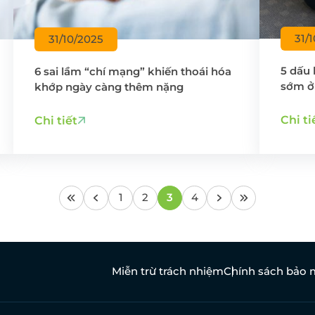
31/
31/10/2025
5 dấu 
6 sai lầm “chí mạng” khiến thoái hóa
sớm ở 
khớp ngày càng thêm nặng
Chi ti
Chi tiết
1
2
3
4
Miễn trừ trách nhiệm
Chính sách bảo 