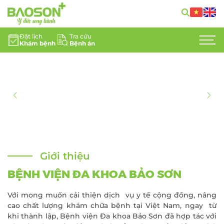
Đặt lịch
Tra cứu
Khám bệnh
Bệnh án
GIỚI THIỆU
CHUYÊN KHOA
DỊCH VỤ Y TẾ
ĐỘI NGŨ CHUYÊN GIA
TIN TỨC
Giới thiệu
HỖ TRỢ KHÁCH HÀNG
BỆNH VIỆN ĐA KHOA BẢO SƠN
LIÊN HỆ
Với mong muốn cải thiện dịch vụ y tế cộng đồng, nâng
cao chất lượng khám chữa bệnh tại Việt Nam, ngay từ
TUYỂN DỤNG
khi thành lập, Bệnh viện Đa khoa Bảo Sơn đã hợp tác với