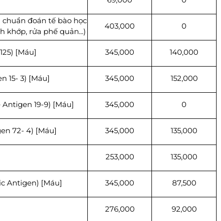
h chuẩn đoán tế bào học
403,000
0
h khớp, rửa phế quản...)
125) [Máu]
345,000
140,000
n 15- 3) [Máu]
345,000
152,000
 Antigen 19-9) [Máu]
345,000
0
gen 72- 4) [Máu]
345,000
135,000
253,000
135,000
c Antigen) [Máu]
345,000
87,500
276,000
92,000