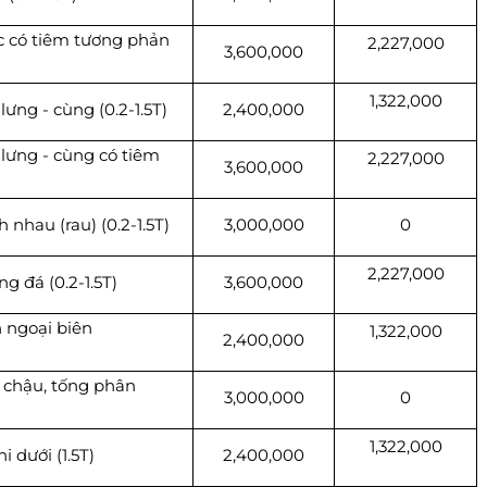
c có tiêm tương phản
2,227,000
3,600,000
1,322,000
ưng - cùng (0.2-1.5T)
2,400,000
lưng - cùng có tiêm
2,227,000
3,600,000
ĐĂNG KÝ KHÁM
nhau (rau) (0.2-1.5T)
3,000,000
0
2,227,000
g đá (0.2-1.5T)
3,600,000
 ngoại biên
1,322,000
2,400,000
 chậu, tống phân
3,000,000
0
1,322,000
 dưới (1.5T)
2,400,000