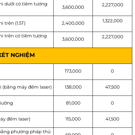
i dưới có tiêm tương
2,227,000
3,600,000
1,322,000
trên (1.5T)
2,400,000
i trên có tiêm tương
2,227,000
3,600,000
XÉT NGHIỆM
173,000
0
i (bằng máy đếm laser)
138,000
47,500
giường
81,000
0
áy đếm laser)
115,000
41,500
(bằng phương pháp thủ
69,000
0