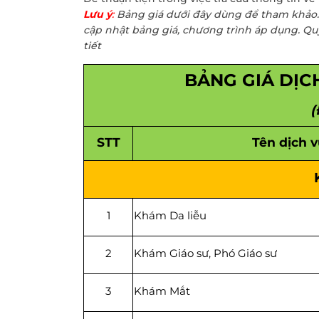
Khám sức khỏe theo
thoát vị bẹn
Lưu ý
:
Bảng giá dưới đây dùng để tham khảo. 
công ty
Phẫu thuật Ung
cập nhật bảng giá, chương trình áp dụng. Qu
Khám sức khỏe xuất
trực tràng
tiết
khẩu lao động
BẢNG GIÁ DỊC
Khám tiền mãn kinh,
mãn kinh
(
STT
Tên dịch 
1
Khám Da liễu
2
Khám Giáo sư, Phó Giáo sư
3
Khám Mắt