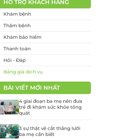
HỖ TRỢ KHÁCH HÀNG
yến
Tầm soát Ung thư Tiền
liệt tuyến
Khám bệnh
Tầm soát Ung thư phụ
Thăm bệnh
khoa
Khám bảo hiểm
rẻ em
Tầm soát ung thư vú
Thanh toán
chất
Hỏi - Đáp
Bảng giá dịch vụ
 -
BÀI VIẾT MỚI NHẤT
4 giai đoạn ba mẹ nên đưa
trẻ đi khám sức khỏe tổng
quát
3 sự thật về cắt thắng lưỡi
ba mẹ cần biết