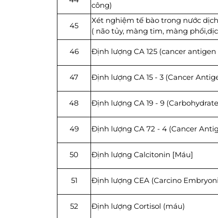
công)
Xét nghiệm tế bào trong nước dịc
45
( não tủy, màng tim, màng phổi,dịc
46
Định lượng CA 125 (cancer antigen 
47
Định lượng CA 15 - 3 (Cancer Antige
48
Định lượng CA 19 - 9 (Carbohydrate
49
Định lượng CA 72 - 4 (Cancer Anti
50
Định lượng Calcitonin [Máu]
51
Định lượng CEA (Carcino Embryoni
52
Định lượng Cortisol (máu)