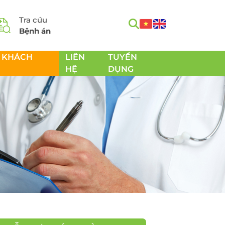
Tra cứu
Bệnh án
 KHÁCH
LIÊN
TUYỂN
HỆ
DỤNG
m
Tầm soát Ung thư toàn
h
diện
Tầm soát Ung thư tiêu
hóa
 Chăm
Tầm soát Ung thư
 sản
tuyến giáp
Tầm soát Ung thư gan
Tầm soát Ung thư Phổi