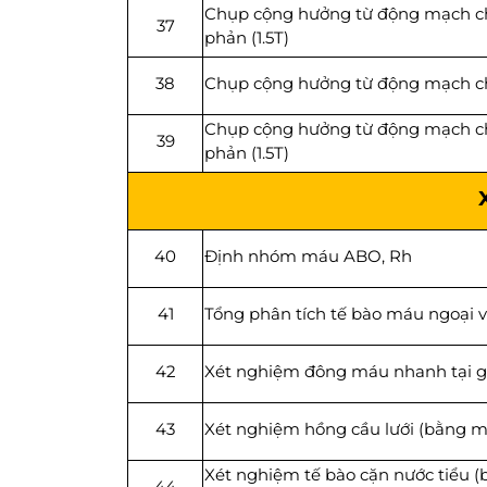
Chụp cộng hưởng từ động mạch ch
37
phản (1.5T)
38
Chụp cộng hưởng từ động mạch chi 
Chụp cộng hưởng từ động mạch ch
39
phản (1.5T)
40
Định nhóm máu ABO, Rh
41
Tổng phân tích tế bào máu ngoại v
42
Xét nghiệm đông máu nhanh tại 
43
Xét nghiệm hồng cầu lưới (bằng m
Xét nghiệm tế bào cặn nước tiểu 
44