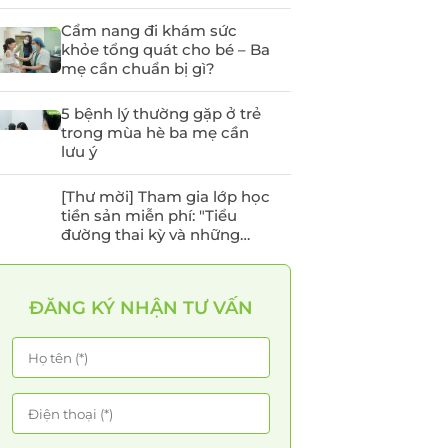
Cẩm nang đi khám sức
khỏe tổng quát cho bé – Ba
mẹ cần chuẩn bị gì?
5 bệnh lý thường gặp ở trẻ
trong mùa hè ba mẹ cần
lưu ý
[Thư mời] Tham gia lớp học
tiền sản miễn phí: "Tiểu
đường thai kỳ và những
điều mẹ bầu cần lưu ý"
ĐĂNG KÝ NHẬN TƯ VẤN