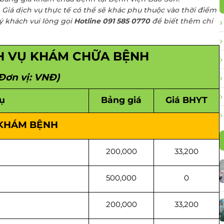
Điều trị viêm lộ tu
Giá dịch vụ thực tế có thể sẽ khác phụ thuộc vào thời điểm
cổ tử cung
 thư đại
ý khách vui lòng gọi
Hotline 091 585 0770
để biết thêm chi
Cấy que tránh thai
Sàng lọc sau sinh
H VỤ KHÁM CHỮA BỆNH
Tiêm chủng cho t
và người lớn
Đơn vị: VNĐ)
Gói xét nghiệm vi 
vụ
Bảng giá
Giá BHYT
dinh dưỡng
Điều trị hiếm muộn
KHÁM BỆNH
Hỗ trợ sinh sản
200,000
33,200
500,000
0
200,000
33,200