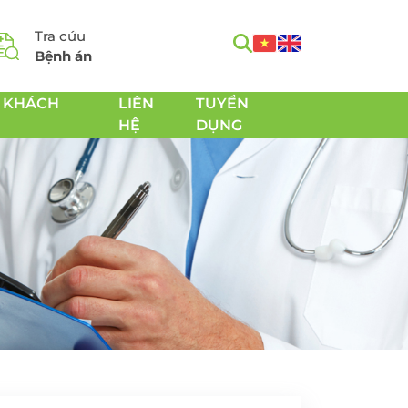
Tra cứu
Bệnh án
 KHÁCH
LIÊN
TUYỂN
HỆ
DỤNG
m
Tầm soát Ung thư toàn
h
diện
Tầm soát Ung thư tiêu
hóa
 Chăm
Tầm soát Ung thư
 sản
tuyến giáp
Tầm soát Ung thư gan
Tầm soát Ung thư Phổi