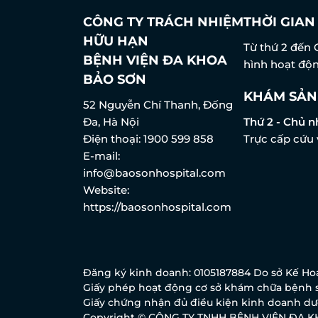
CÔNG TY TRÁCH NHIỆM
THỜI GIA
HỮU HẠN
Từ thứ 2 đến 
BỆNH VIỆN ĐA KHOA
hình hoạt độn
BẢO SƠN
KHÁM SẢN
52 Nguyễn Chí Thanh, Đống
Đa, Hà Nội
Thứ 2 - Chủ n
Điện thoại:
1900 599 858
Trực cấp cứu 
E-mail:
info@baosonhospital.com
Website:
https://baosonhospital.com
Đăng ký kinh doanh: 0105187884 Do sở Kế Hoạ
Giấy phép hoạt động cơ sở khám chữa bệnh s
Giấy chứng nhận đủ điều kiện kinh doanh dượ
Copyright © CÔNG TY TNHH BỆNH VIỆN ĐA 