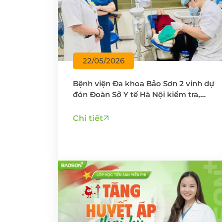
22/05/2026
Bệnh viện Đa khoa Bảo Sơn 2 vinh dự
đón Đoàn Sở Y tế Hà Nội kiểm tra,
đánh giá chất lượng bệnh viện năm
2025
Chi tiết