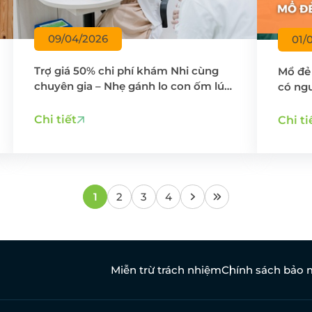
09/04/2026
01/
Trợ giá 50% chi phí khám Nhi cùng
Mổ đẻ 
chuyên gia – Nhẹ gánh lo con ốm lúc
có ng
chuyển mùa
Chi tiết
Chi ti
1
2
3
4
Miễn trừ trách nhiệm
Chính sách bảo 