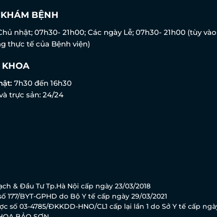
N KHÁM BỆNH
Chủ nhật; 07h30- 21h00; Các ngày Lễ; 07h30- 21h00 (tùy vào
g thực tế của Bệnh viện)
 KHOA
hật:
7h30 đến 16h30
và trực sản: 24/24
ch & Đầu Tư Tp.Hà Nội cấp ngày 23/03/2018
ố 177/BYT-GPHD do Bộ Y tế cấp ngày 29/03/2021
c số 03-4785/ĐKKDD-HNO/CL1 cấp lại lần 1 do Sở Y tế cấp ngà
KHOA BẢO SƠN