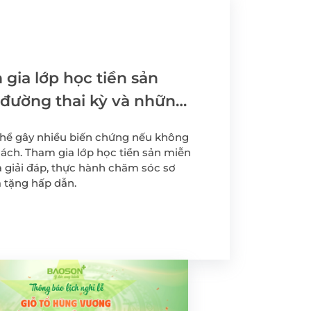
yến
Tầm soát Ung thư Tiền
liệt tuyến
Tầm soát Ung thư phụ
khoa
gia lớp học tiền sản
rẻ em
Tầm soát ung thư vú
u đường thai kỳ và những
n lưu ý"
chất
 thể gây nhiều biến chứng nếu không
ách. Tham gia lớp học tiền sản miễn
 -
 giải đáp, thực hành chăm sóc sơ
 tặng hấp dẫn.