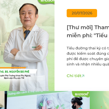
Điều trị viêm lộ tu
cổ tử cung
 thư đại
20/07/2026
Cấy que tránh thai
Sàng lọc sau sinh
[Thư mời] Tham 
Tiêm chủng cho t
miễn phí: "Tiể
và người lớn
điều mẹ bầu cầ
Gói xét nghiệm vi 
Tiểu đường thai kỳ có
dinh dưỡng
được kiểm soát đúng c
Điều trị hiếm muộn
phí để được chuyên gia
Hỗ trợ sinh sản
sinh và nhận nhiều quà
Chi tiết