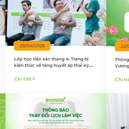
28/04/2026
22/
Lớp học tiền sản tháng 4: Trang bị
Thông 
kiến thức về tăng huyết áp thai kỳ,
Vương 
lan tỏa năng lượng tích cực trước
thềm Đại lễ
Chi tiết
Chi ti