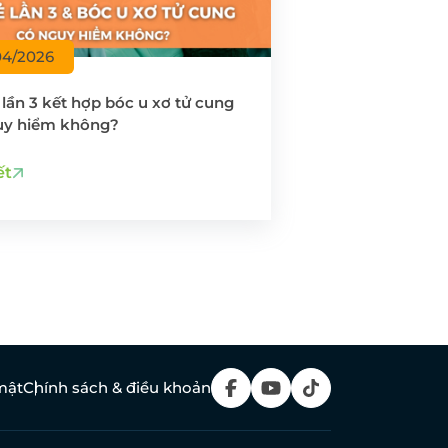
04/2026
lần 3 kết hợp bóc u xơ tử cung
uy hiểm không?
ết
mật
Chính sách & điều khoản