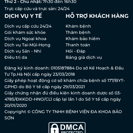
Thứ 2 - Chủ nhật:
7h30 đến 16h30
Trực cấp cứu và trực sản: 24/24
DỊCH VỤ Y TẾ
HỖ TRỢ KHÁCH HÀNG
Dịch vụ cấp cứu 24/24
Khám bệnh
Gói khám sức khỏe
Thăm bệnh
Dịch vụ Ngoại khoa
Khám bảo hiểm
Dịch vụ Tai-Mũi-Họng
Thanh toán
Dịch vụ Sản - Nhi
Hỏi - Đáp
Điều trị da
Bảng giá dịch vụ
Đăng ký kinh doanh: 0105187884 Do sở Kế Hoạch & Đầu
Tư Tp.Hà Nội cấp ngày 23/03/2018
Giấy phép hoạt động cơ sở khám chữa bệnh số 177/BYT-
GPHD do Bộ Y tế cấp ngày 29/03/2021
Giấy chứng nhận đủ điều kiện kinh doanh dược số 03-
4785/ĐKKDD-HNO/CL1 cấp lại lần 1 do Sở Y tế cấp ngày
20/01/2020
Copyright © CÔNG TY TNHH BỆNH VIỆN ĐA KHOA BẢO
SƠN