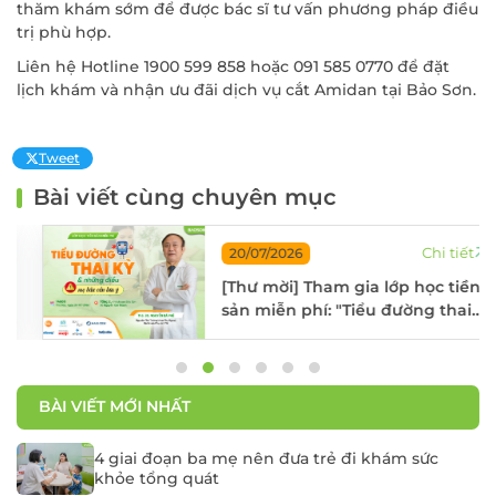
thăm khám sớm để được bác sĩ tư vấn phương pháp điều
trị phù hợp.
Liên hệ Hotline 1900 599 858 hoặc 091 585 0770 để đặt
lịch khám và nhận ưu đãi dịch vụ cắt Amidan tại Bảo Sơn.
Tweet
ĐĂNG KÝ KHÁM
Bài viết cùng chuyên mục
Chi tiết
20/07/2026
[Thư mời] Tham gia lớp học tiền
sản miễn phí: "Tiểu đường thai
kỳ và những điều mẹ bầu cần
lưu ý"
BÀI VIẾT MỚI NHẤT
4 giai đoạn ba mẹ nên đưa trẻ đi khám sức
khỏe tổng quát