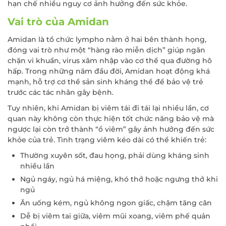
hạn chế nhiều nguy cơ ảnh hưởng đến sức khỏe.
Vai trò của Amidan
Amidan là tổ chức lympho nằm ở hai bên thành họng,
đóng vai trò như một “hàng rào miễn dịch” giúp ngăn
chặn vi khuẩn, virus xâm nhập vào cơ thể qua đường hô
hấp. Trong những năm đầu đời, Amidan hoạt động khá
mạnh, hỗ trợ cơ thể sản sinh kháng thể để bảo vệ trẻ
trước các tác nhân gây bệnh.
Tuy nhiên, khi Amidan bị viêm tái đi tái lại nhiều lần, cơ
quan này không còn thực hiện tốt chức năng bảo vệ mà
ngược lại còn trở thành “ổ viêm” gây ảnh hưởng đến sức
khỏe của trẻ. Tình trạng viêm kéo dài có thể khiến trẻ:
Thường xuyên sốt, đau họng, phải dùng kháng sinh
nhiều lần
Ngủ ngáy, ngủ há miệng, khó thở hoặc ngưng thở khi
ngủ
Ăn uống kém, ngủ không ngon giấc, chậm tăng cân
Dễ bị viêm tai giữa, viêm mũi xoang, viêm phế quản