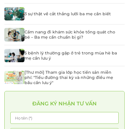
3 sự thật về cắt thắng lưỡi ba mẹ cần biết
Cẩm nang đi khám sức khỏe tổng quát cho
bé – Ba mẹ cần chuẩn bị gì?
5 bệnh lý thường gặp ở trẻ trong mùa hè ba
mẹ cần lưu ý
[Thư mời] Tham gia lớp học tiền sản miễn
phí: "Tiểu đường thai kỳ và những điều mẹ
bầu cần lưu ý"
ĐĂNG KÝ NHẬN TƯ VẤN