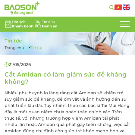
Đặt lịch
Tra cứu
Khám bệnh
Bệnh án
GIỚI THIỆU
Tin tức
CHUYÊN KHOA
Trang chủ
Tin tức
DỊCH VỤ Y TẾ
21/05/2026
ĐỘI NGŨ CHUYÊN GIA
Cắt Amidan có làm giảm sức đề kháng
không?
TIN TỨC
Nhiều phụ huynh lo lắng rằng cắt Amidan sẽ khiến trẻ
suy giảm sức đề kháng, dễ ốm vặt và ảnh hưởng đến sự
HỖ TRỢ KHÁCH HÀNG
phát triển lâu dài. Tuy nhiên, theo các bác sĩ Tai Mũi Họng,
đây là một quan niệm chưa hoàn toàn chính xác. Trên
LIÊN HỆ
thực tế, với những trường hợp viêm Amidan tái phát
nhiều lần hoặc Amidan quá phát gây biến chứng, việc cắt
TUYỂN DỤNG
Amidan đúng chỉ định còn giúp trẻ khỏe mạnh hơn và