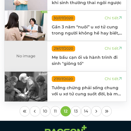
khi sinh thường thai ngôi ngược
Chi tiết
30/07/2020
Gần 3 năm “nuôi” u xơ tử cung
trong người không hề hay biết,
người phụ nữ không ngờ mình
đã bỏ qua dấu hiệu vô cùng
Chi tiết
29/07/2020
quan trọng
No image
Mẹ bầu cạn ối và hành trinh đi
sinh "giông tố"
Chi tiết
27/07/2020
Tưởng chừng phải sống chung
với u xơ tử cung suốt đời, bà mẹ
U50 ước mình làm điều này sớm
hơn
10
11
12
13
14