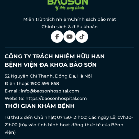
Miễn trừ trách nhiệm
Chính sách bảo mật
Chính sách & điều khoản
CÔNG TY TRÁCH NHIỆM HỮU HẠN
BỆNH VIỆN ĐA KHOA BẢO SƠN
ĐĂNG KÝ KHÁM
52 Nguyễn Chí Thanh, Đống Đa, Hà Nội
Điện thoại:
1900 599 858
E-mail:
info@baosonhospital.com
Website:
https://baosonhospital.com
THỜI GIAN KHÁM BỆNH
Từ thứ 2 đến Chủ nhật; 07h30- 21h00; Các ngày Lễ; 07h30-
21h00 (tùy vào tình hình hoạt động thực tế của Bệnh
viện)