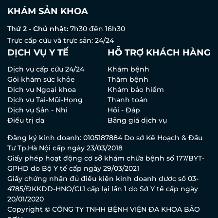
KHÁM SẢN KHOA
Thứ 2 - Chủ nhật:
7h30 đến 16h30
Trực cấp cứu và trực sản: 24/24
DỊCH VỤ Y TẾ
HỖ TRỢ KHÁCH HÀNG
Dịch vụ cấp cứu 24/24
Khám bệnh
Gói khám sức khỏe
Thăm bệnh
Dịch vụ Ngoại khoa
Khám bảo hiểm
Dịch vụ Tai-Mũi-Họng
Thanh toán
Dịch vụ Sản - Nhi
Hỏi - Đáp
Điều trị da
Bảng giá dịch vụ
Đăng ký kinh doanh: 0105187884 Do sở Kế Hoạch & Đầu
Tư Tp.Hà Nội cấp ngày 23/03/2018
Giấy phép hoạt động cơ sở khám chữa bệnh số 177/BYT-
GPHD do Bộ Y tế cấp ngày 29/03/2021
Giấy chứng nhận đủ điều kiện kinh doanh dược số 03-
4785/ĐKKDD-HNO/CL1 cấp lại lần 1 do Sở Y tế cấp ngày
20/01/2020
Copyright © CÔNG TY TNHH BỆNH VIỆN ĐA KHOA BẢO