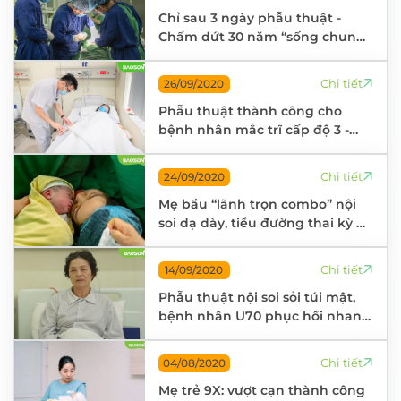
Chỉ sau 3 ngày phẫu thuật -
Chấm dứt 30 năm “sống chung”
với sỏi mật
Chi tiết
26/09/2020
Phẫu thuật thành công cho
bệnh nhân mắc trĩ cấp độ 3 -
Hồi phục kinh ngạc chỉ sau 2
ngày
Chi tiết
24/09/2020
Mẹ bầu “lãnh trọn combo” nội
soi dạ dày, tiểu đường thai kỳ &
Hành trình vượt cạn đáng nhớ
tại Bảo Sơn
Chi tiết
14/09/2020
Phẫu thuật nội soi sỏi túi mật,
bệnh nhân U70 phục hồi nhanh
chóng chỉ sau 3 ngày
Chi tiết
04/08/2020
Mẹ trẻ 9X: vượt cạn thành công