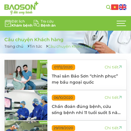
Đặt lịch
Tra cứu
Khám bệnh
Bệnh án
GIỚI THIỆU
Câu chuyện Khách hàng
CHUYÊN KHOA
Trang chủ
Tin tức
Câu chuyện Khách hàng
DỊCH VỤ Y TẾ
Chi tiết
07/12/2020
ĐỘI NGŨ CHUYÊN GIA
Thai sản Bảo Sơn “chinh phục”
mẹ bầu ngoại quốc
TIN TỨC
HỖ TRỢ KHÁCH HÀNG
Chi tiết
06/10/2020
Chẩn đoán đúng bệnh, cứu
LIÊN HỆ
sống bệnh nhi 11 tuổi suốt 5 năm
chỉ ăn để... nôn
TUYỂN DỤNG
Chi tiết
29/09/2020