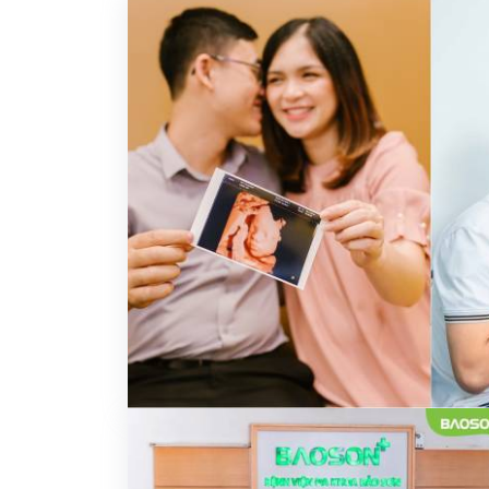
Khám sức khỏe theo
thoát vị bẹn
công ty
Phẫu thuật Ung
Khám sức khỏe xuất
trực tràng
khẩu lao động
Khám tiền mãn kinh,
mãn kinh