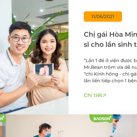
Điều trị viêm lộ tu
cổ tử cung
 thư đại
11/06/2021
Cấy que tránh thai
Sàng lọc sau sinh
Chị gái Hòa Min
Tiêm chủng cho t
sĩ cho lần sinh 
và người lớn
Gói xét nghiệm vi 
“Lần 1 đẻ ở viện được b
dinh dưỡng
Mr.Bean trộm vía dễ nuô
Điều trị hiếm muộn
“chị Kính hồng - chị gá
Hỗ trợ sinh sản
lần liên tiếp chọn 1 bện
Chi tiết