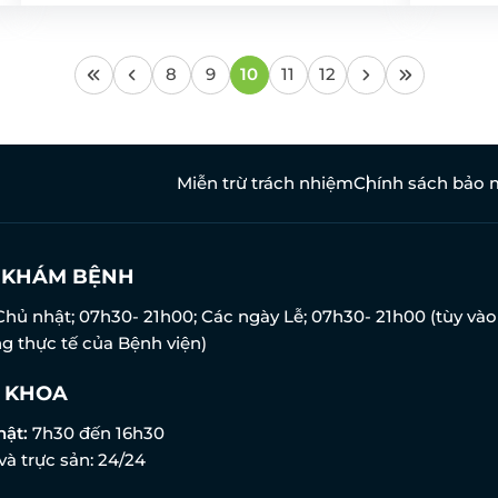
8
9
10
11
12
Miễn trừ trách nhiệm
Chính sách bảo 
N KHÁM BỆNH
Chủ nhật; 07h30- 21h00; Các ngày Lễ; 07h30- 21h00 (tùy vào
g thực tế của Bệnh viện)
 KHOA
hật:
7h30 đến 16h30
và trực sản: 24/24