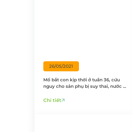
26/05/2021
Mổ bắt con kịp thời ở tuần 36, cứu
nguy cho sản phụ bị suy thai, nước ối
“xanh như nước dưa”
Chi tiết