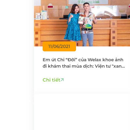
11/06/2021
Em út Chi “Đỡi” của Welax khoe ảnh
đi khám thai mùa dịch: Viện tư "xanh
- xịn - min", phòng sau sinh đúng
“đỉnh của chóp”
Chi tiết