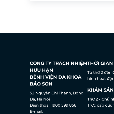
CÔNG TY TRÁCH NHIỆM
THỜI GIA
HỮU HẠN
Từ thứ 2 đến 
BỆNH VIỆN ĐA KHOA
hình hoạt độn
BẢO SƠN
KHÁM SẢN
52 Nguyễn Chí Thanh, Đống
Đa, Hà Nội
Thứ 2 - Chủ n
Điện thoại:
1900 599 858
Trực cấp cứu 
E-mail: