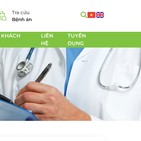
Tra cứu
Bệnh án
 KHÁCH
LIÊN
TUYỂN
HỆ
DỤNG
m
Tầm soát Ung thư toàn
h
diện
Tầm soát Ung thư tiêu
hóa
 Chăm
Tầm soát Ung thư
 sản
tuyến giáp
Tầm soát Ung thư gan
Tầm soát Ung thư Phổi