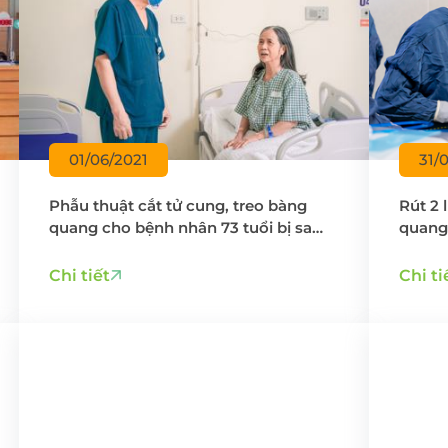
01/06/2021
31/
Phẫu thuật cắt tử cung, treo bàng
Rút 2 
quang cho bệnh nhân 73 tuổi bị sa
quang 
sinh dục độ 3 hiếm gặp
cụ ông
Chi tiết
Chi ti