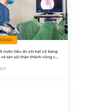
05/2021
lít nước tiểu do sỏi kẹt cổ bàng
và tán sỏi thận thành công cho
 81 tuổi
ết