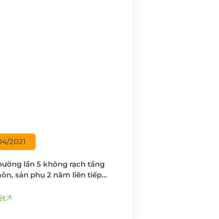
04/2021
hường lần 5 không rạch tầng
ôn, sản phụ 2 năm liên tiếp
Bảo Sơn vì “các U thương mình
on”
ết