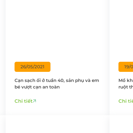
26/05/2021
19/
Cạn sạch ối ở tuần 40, sản phụ và em
Mổ kh
bé vượt cạn an toàn
ruột t
Chi tiết
Chi ti
ĐĂNG KÝ KHÁM