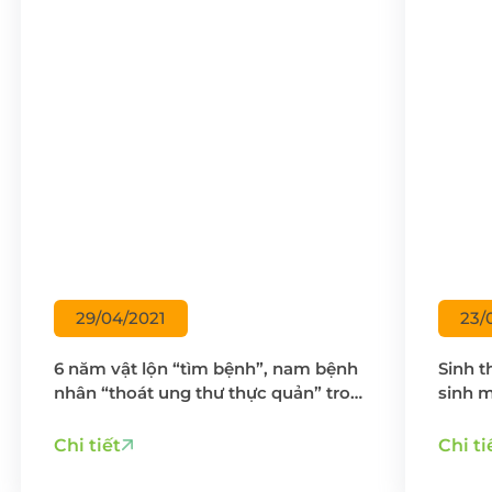
29/04/2021
23/
6 năm vật lộn “tìm bệnh”, nam bệnh
Sinh t
nhân “thoát ung thư thực quản” trong
sinh m
gang tấc nhờ tới với Bệnh viện Bảo
chọn 
Sơn
như c
Chi tiết
Chi ti