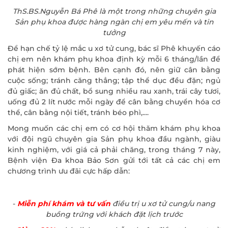
ThS.BS.Nguyễn Bá Phê là một trong những chuyên gia
Sản phụ khoa được hàng ngàn chị em yêu mến và tin
tưởng
Để hạn chế tỷ lệ mắc u xơ tử cung, bác sĩ Phê khuyến cáo
chị em nên khám phụ khoa định kỳ mỗi 6 tháng/lần để
phát hiện sớm bệnh. Bên cạnh đó, nên giữ cân bằng
cuộc sống; tránh căng thẳng; tập thể dục đều đặn; ngủ
đủ giấc; ăn đủ chất, bổ sung nhiều rau xanh, trái cây tươi,
uống đủ 2 lít nước mỗi ngày để cân bằng chuyển hóa cơ
thể, cân bằng nội tiết, tránh béo phì,....
Mong muốn các chị em có cơ hội thăm khám phụ khoa
với đội ngũ chuyên gia Sản phụ khoa đầu ngành, giàu
kinh nghiệm, với giá cả phải chăng, trong tháng 7 này,
Bệnh viện Đa khoa Bảo Sơn gửi tới tất cả các chị em
chương trình ưu đãi cực hấp dẫn:
ĐĂNG KÝ KHÁM
-
Miễn phí khám và tư vấn
điều trị u xơ tử cung/u nang
buồng trứng với khách đặt lịch trước