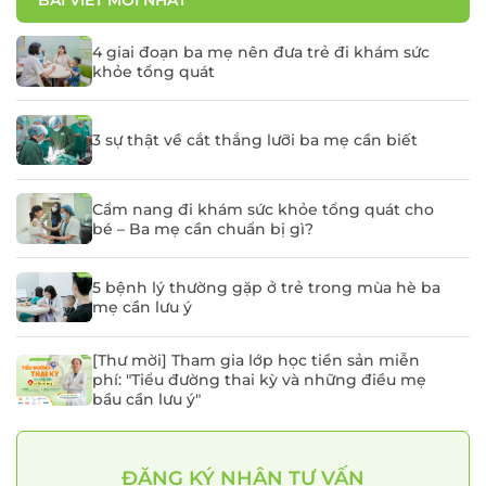
BÀI VIẾT MỚI NHẤT
4 giai đoạn ba mẹ nên đưa trẻ đi khám sức
khỏe tổng quát
3 sự thật về cắt thắng lưỡi ba mẹ cần biết
Cẩm nang đi khám sức khỏe tổng quát cho
bé – Ba mẹ cần chuẩn bị gì?
5 bệnh lý thường gặp ở trẻ trong mùa hè ba
mẹ cần lưu ý
[Thư mời] Tham gia lớp học tiền sản miễn
phí: "Tiểu đường thai kỳ và những điều mẹ
bầu cần lưu ý"
ĐĂNG KÝ NHẬN TƯ VẤN