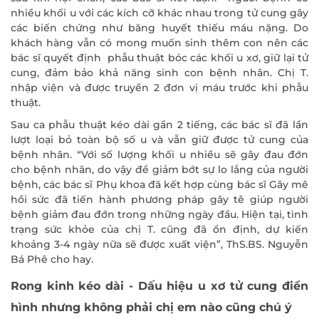
nhiều khối u với các kích cỡ khác nhau trong tử cung gây
các biến chứng như băng huyết thiếu máu nặng. Do
khách hàng vẫn có mong muốn sinh thêm con nên các
bác sĩ quyết định phẫu thuật bóc các khối u xơ, giữ lại tử
cung, đảm bảo khả năng sinh con bệnh nhân. Chị T.
nhập viện và được truyền 2 đơn vị máu trước khi phẫu
thuật.
Sau ca phẫu thuật kéo dài gần 2 tiếng, các bác sĩ đã lần
lượt loại bỏ toàn bộ số u và vẫn giữ được tử cung của
bệnh nhân. “Với số lượng khối u nhiều sẽ gây đau đớn
cho bệnh nhân, do vậy để giảm bớt sự lo lắng của người
bệnh, các bác sĩ Phụ khoa đã kết hợp cùng bác sĩ Gây mê
hồi sức đã tiến hành phương pháp gây tê giúp người
bệnh giảm đau đớn trong những ngày đầu. Hiện tại, tình
trạng sức khỏe của chị T. cũng đã ổn định, dự kiến
khoảng 3-4 ngày nữa sẽ được xuất viện”, ThS.BS. Nguyễn
Bá Phê cho hay.
Rong kinh kéo dài - Dấu hiệu u xơ tử cung điển
hình nhưng không phải chị em nào cũng chú ý