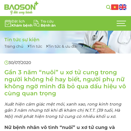
Đặt lịch
Tra cứu
Khám bệnh
Bệnh án
GIỚI THIỆU
Tin tức sự kiện
CHUYÊN KHOA
Trang chủ
Tin tức
Tin tức & ưu đãi
Tin tức sự kiện
DỊCH VỤ Y TẾ
30/07/2020
ĐỘI NGŨ CHUYÊN GIA
Gần 3 năm “nuôi” u xơ tử cung trong
người không hề hay biết, người phụ nữ
TIN TỨC
không ngờ mình đã bỏ qua dấu hiệu vô
cùng quan trọng
HỖ TRỢ KHÁCH HÀNG
Xuất hiện cảm giác mệt mỏi, xanh xao, rong kinh trong
gần 3 năm nhưng tới khi đi khám chị N.T.T. (39 tuổi, Hà
LIÊN HỆ
Nội) mới phát hiện trong tử cung có nhiều khối u xơ.
TUYỂN DỤNG
Nữ bệnh nhân vô tình “nuôi” u xơ tử cung và