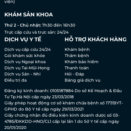
viện)
KHÁM SẢN KHOA
Thứ 2 - Chủ nhật:
7h30 đến 16h30
Trực cấp cứu và trực sản: 24/24
DỊCH VỤ Y TẾ
HỖ TRỢ KHÁCH HÀNG
Dịch vụ cấp cứu 24/24
Khám bệnh
Gói khám sức khỏe
Thăm bệnh
Dịch vụ Ngoại khoa
Khám bảo hiểm
Dịch vụ Tai-Mũi-Họng
Thanh toán
Dịch vụ Sản - Nhi
Hỏi - Đáp
Điều trị da
Bảng giá dịch vụ
Đăng ký kinh doanh: 0105187884 Do sở Kế Hoạch & Đầu
Tư Tp.Hà Nội cấp ngày 23/03/2018
Giấy phép hoạt động cơ sở khám chữa bệnh số 177/BYT-
GPHD do Bộ Y tế cấp ngày 29/03/2021
Giấy chứng nhận đủ điều kiện kinh doanh dược số 03-
4785/ĐKKDD-HNO/CL1 cấp lại lần 1 do Sở Y tế cấp ngày
20/01/2020