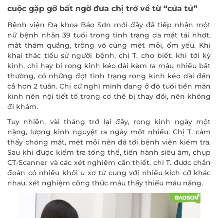
cuộc gặp gỡ bất ngờ đưa chị trở về từ “cửa tử”
Bệnh viện Đa khoa Bảo Sơn mới đây đã tiếp nhận một
nữ bệnh nhân 39 tuổi trong tình trạng da mặt tái nhợt,
mắt thâm quầng, trông vô cùng mệt mỏi, ốm yếu. Khi
khai thác tiểu sử người bệnh, chị T. cho biết, khi tới kỳ
kinh, chị hay bị rong kinh kéo dài kèm ra máu nhiều bất
thường, có những đợt tình trạng rong kinh kéo dài đến
cả hơn 2 tuần. Chị cứ nghĩ mình đang ở độ tuổi tiền mãn
kinh nên nội tiết tố trong cơ thể bị thay đổi, nên không
đi khám.
Tuy nhiên, vài tháng trở lại đây, rong kinh ngày một
nặng, lượng kinh nguyệt ra ngày một nhiều. Chị T. cảm
thấy chóng mặt, mệt mỏi nên đã tới bệnh viện kiểm tra.
Sau khi được kiểm tra tổng thể, tiến hành siêu âm, chụp
CT-Scanner và các xét nghiệm cần thiết, chị T. được chẩn
đoán có nhiều khối u xơ tử cung với nhiều kích cỡ khác
nhau, xét nghiệm công thức máu thấy thiếu máu nặng.