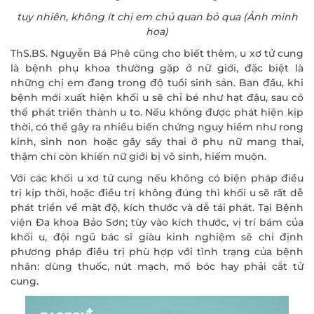
tuy nhiên, không ít chị em chủ quan bỏ qua (Ảnh minh
họa)
ThS.BS. Nguyễn Bá Phê cũng cho biết thêm, u xơ tử cung
là bệnh phụ khoa thường gặp ở nữ giới, đặc biệt là
những chị em đang trong độ tuổi sinh sản. Ban đầu, khi
bệnh mới xuất hiện khối u sẽ chỉ bé như hạt đậu, sau có
thể phát triển thành u to. Nếu không được phát hiện kịp
thời, có thể gây ra nhiều biến chứng nguy hiểm như rong
kinh, sinh non hoặc gây sẩy thai ở phụ nữ mang thai,
thậm chí còn khiến nữ giới bị vô sinh, hiếm muộn.
Với các khối u xơ tử cung nếu không có biện pháp điều
trị kịp thời, hoặc điều trị không đúng thì khối u sẽ rất dễ
phát triển về mật độ, kích thước và dễ tái phát. Tại Bệnh
viện Đa khoa Bảo Sơn; tùy vào kích thước, vị trí bám của
khối u, đội ngũ bác sĩ giàu kinh nghiệm sẽ chỉ định
phương pháp điều trị phù hợp với tình trạng của bệnh
nhân: dùng thuốc, nút mạch, mổ bóc hay phải cắt tử
cung.