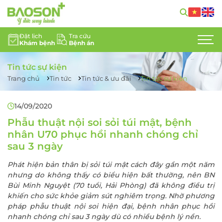
Đặt lịch
Tra cứu
Khám bệnh
Bệnh án
GIỚI THIỆU
Tin tức sự kiện
CHUYÊN KHOA
Trang chủ
Tin tức
Tin tức & ưu đãi
Tin tức sự kiện
DỊCH VỤ Y TẾ
14/09/2020
ĐỘI NGŨ CHUYÊN GIA
Phẫu thuật nội soi sỏi túi mật, bệnh
nhân U70 phục hồi nhanh chóng chỉ
TIN TỨC
sau 3 ngày
Phát hiện bản thân bị sỏi túi mật cách đây gần một năm
HỖ TRỢ KHÁCH HÀNG
nhưng do không thấy có biểu hiện bất thường, nên BN
Bùi Minh Nguyệt (70 tuổi, Hải Phòng) đã không điều trị
LIÊN HỆ
khiến cho sức khỏe giảm sút nghiêm trọng. Nhờ phương
pháp phẫu thuật nội soi hiện đại, bệnh nhân phục hồi
TUYỂN DỤNG
nhanh chóng chỉ sau 3 ngày dù có nhiều bệnh lý nền.