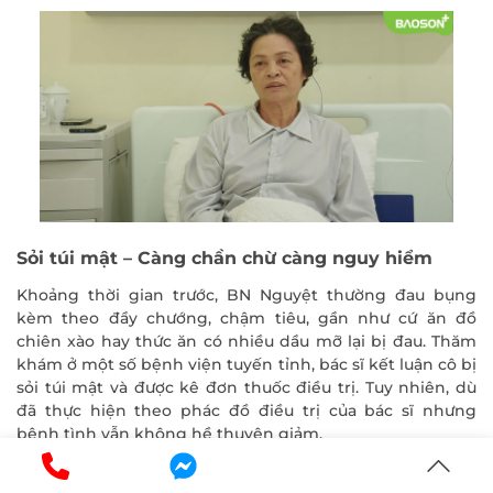
ĐĂNG KÝ KHÁM
Sỏi túi mật – Càng chần chừ càng nguy hiểm
Khoảng thời gian trước, BN Nguyệt thường đau bụng
kèm theo đầy chướng, chậm tiêu, gần như cứ ăn đồ
chiên xào hay thức ăn có nhiều dầu mỡ lại bị đau. Thăm
khám ở một số bệnh viện tuyến tỉnh, bác sĩ kết luận cô bị
sỏi túi mật và được kê đơn thuốc điều trị. Tuy nhiên, dù
đã thực hiện theo phác đồ điều trị của bác sĩ nhưng
bệnh tình vẫn không hề thuyên giảm.
Thấy phương pháp điều trị Tây y không khỏi, cô Nguyệt
lại tự tìm đến các bài thuốc dân gian với hy vọng sỏi sẽ tự