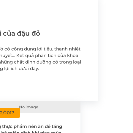
yến
Tầm soát Ung thư Tiền
liệt tuyến
Tầm soát Ung thư phụ
khoa
ời của đậu đỏ
rẻ em
Tầm soát ung thư vú
ỏ có công dụng lợi tiểu, thanh nhiệt,
chất
huyết… Kết quả phân tích của khoa
những chất dinh dưỡng có trong loại
 lợi ích dưới đây:
 -
No image
12/2017
 thực phẩm nên ăn để tăng
 hệ miễn dịch khi giao mùa