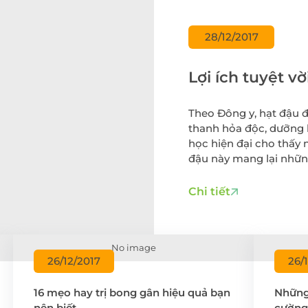
Điều trị viêm lộ tu
cổ tử cung
 thư đại
28/12/2017
Cấy que tránh thai
Sàng lọc sau sinh
Lợi ích tuyệt v
Tiêm chủng cho t
và người lớn
Theo Đông y, hạt đậu đ
Gói xét nghiệm vi 
thanh hỏa độc, dưỡng 
dinh dưỡng
học hiện đại cho thấy 
đậu này mang lại những
Điều trị hiếm muộn
Hỗ trợ sinh sản
Chi tiết
No image
26/12/2017
26/
16 mẹo hay trị bong gân hiệu quả bạn
Những
nên biết
cường