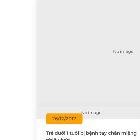
Khám sức khỏe theo
thoát vị bẹn
công ty
Phẫu thuật Ung
Khám sức khỏe xuất
trực tràng
khẩu lao động
Khám tiền mãn kinh,
mãn kinh
No image
No image
26/12/2017
Trẻ dưới 1 tuổi bị bệnh tay chân miệng
nhiều hơn