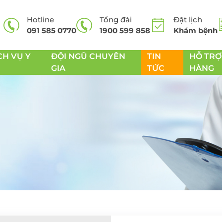
Hotline
Tổng đài
Đặt lịch
091 585 0770
1900 599 858
Khám bệnh
CH VỤ Y
ĐỘI NGŨ CHUYÊN
TIN
HỖ TRỢ
GIA
TỨC
HÀNG
 cơ
Dịch vụ nạo VA
Dịch vụ xét nghiệ
sàng lọc trước sin
Dịch vụ cắt thắng lưỡi,
NIPT
 Tiêu hóa
cắt thắng môi
Thai sản trọn gói
soi viêm
Dịch vụ phẫu thuật
xoang
Khám phụ khoa -
sóc sức khỏe sinh
 thư dạ
Dịch vụ phẫu thuật cắt
amidan
Phẫu thuật u xơ tử
cung
soi