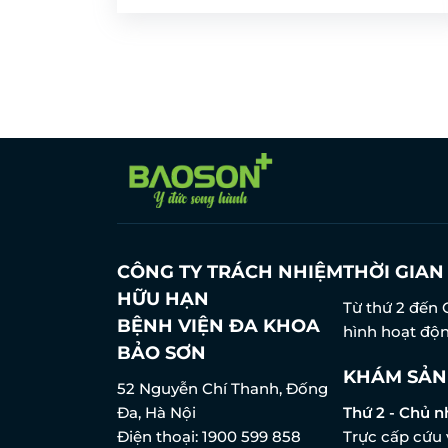
CÔNG TY TRÁCH NHIỆM
THỜI GIA
HỮU HẠN
Từ thứ 2 đến 
BỆNH VIỆN ĐA KHOA
hình hoạt độn
BẢO SƠN
KHÁM SẢN
52 Nguyễn Chí Thanh, Đống
Đa, Hà Nội
Thứ 2 - Chủ n
Điện thoại:
1900 599 858
Trực cấp cứu 