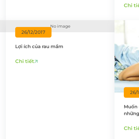
Chi ti
No image
26/12/2017
Lợi ích của rau mầm
ĐĂNG KÝ KHÁM
Chi tiết
26/
Muốn 
những 
Chi ti