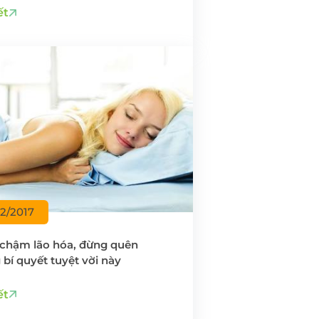
ết
12/2017
chậm lão hóa, đừng quên
bí quyết tuyệt vời này
ết