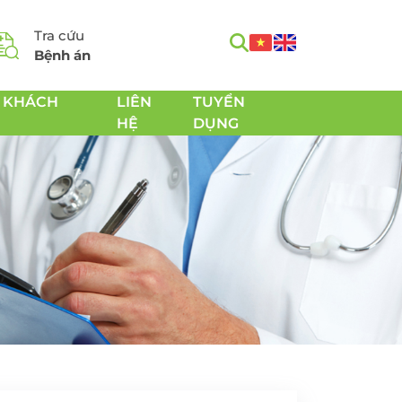
Tra cứu
Bệnh án
 KHÁCH
LIÊN
TUYỂN
HỆ
DỤNG
m
Tầm soát Ung thư toàn
h
diện
Tầm soát Ung thư tiêu
hóa
 Chăm
Tầm soát Ung thư
 sản
tuyến giáp
Tầm soát Ung thư gan
Tầm soát Ung thư Phổi