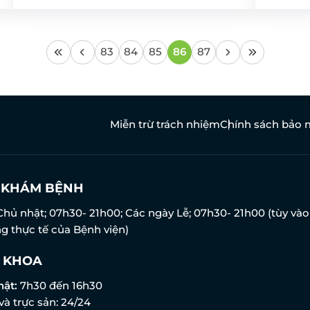
83
84
85
86
87
Miễn trừ trách nhiệm
Chính sách bảo 
N KHÁM BỆNH
Chủ nhật; 07h30- 21h00; Các ngày Lễ; 07h30- 21h00 (tùy vào
g thực tế của Bệnh viện)
 KHOA
hật:
7h30 đến 16h30
và trực sản: 24/24