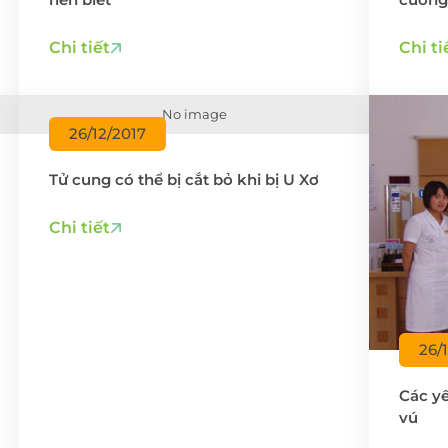
Chi tiết
Chi ti
No image
26/12/2017
Tử cung có thể bị cắt bỏ khi bị U Xơ
Chi tiết
26/
Các yế
vú