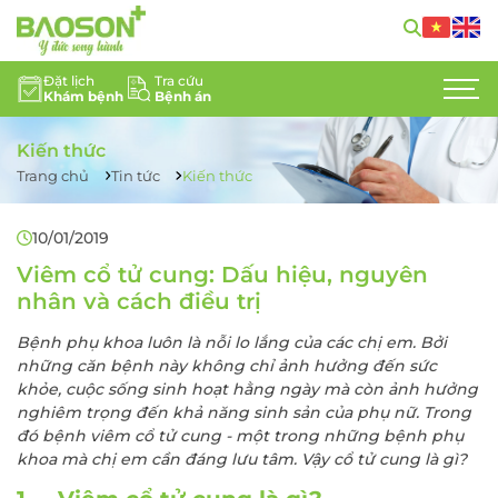
Đặt lịch
Tra cứu
Khám bệnh
Bệnh án
GIỚI THIỆU
Kiến thức
CHUYÊN KHOA
Trang chủ
Tin tức
Kiến thức
DỊCH VỤ Y TẾ
10/01/2019
ĐỘI NGŨ CHUYÊN GIA
Viêm cổ tử cung: Dấu hiệu, nguyên
nhân và cách điều trị
TIN TỨC
Bệnh phụ khoa luôn là nỗi lo lắng của các chị em. Bởi
những căn bệnh này không chỉ ảnh hưởng đến sức
HỖ TRỢ KHÁCH HÀNG
khỏe, cuộc sống sinh hoạt hằng ngày mà còn ảnh hưởng
nghiêm trọng đến khả năng sinh sản của phụ nữ. Trong
LIÊN HỆ
đó bệnh viêm cổ tử cung - một trong những bệnh phụ
khoa mà chị em cần đáng lưu tâm. Vậy cổ tử cung là gì?
TUYỂN DỤNG