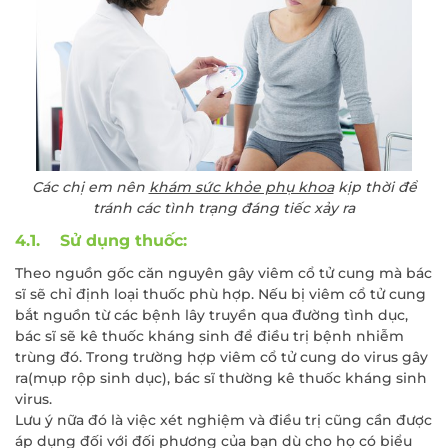
Các chị em nên
khám sức khỏe phụ khoa
kịp thời để
tránh các tình trạng đáng tiếc xảy ra
4.1. Sử dụng thuốc:
Theo nguồn gốc căn nguyên gây viêm cổ tử cung mà bác
sĩ sẽ chỉ định loại thuốc phù hợp. Nếu bị viêm cổ tử cung
bắt nguồn từ các bệnh lây truyền qua đường tình dục,
bác sĩ sẽ kê thuốc kháng sinh để điều trị bệnh nhiễm
trùng đó. Trong trường hợp viêm cổ tử cung do virus gây
ra(mụp rộp sinh dục), bác sĩ thường kê thuốc kháng sinh
virus.
ĐĂNG KÝ KHÁM
Lưu ý nữa đó là việc xét nghiệm và điều trị cũng cần được
áp dụng đối với đối phương của bạn dù cho họ có biểu