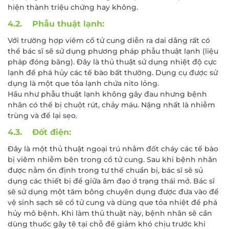
hiện thành triệu chứng hay không.
4.2. Phẫu thuật lạnh:
Với trường hợp viêm cổ tử cung diễn ra dai dẳng rất có
thể bác sĩ sẽ sử dụng phương pháp phẫu thuật lạnh (liệu
pháp đóng băng). Đây là thủ thuật sử dụng nhiệt độ cực
lạnh để phá hủy các tế bào bất thường. Dụng cụ được sử
dụng là một que tỏa lạnh chứa nito lỏng.
Hầu như phẫu thuật lạnh không gây đau nhưng bệnh
nhân có thể bị chuột rút, chảy máu. Nặng nhất là nhiễm
trùng và để lại sẹo.
4.3. Đốt điện:
Đây là một thủ thuật ngoại trú nhằm đốt cháy các tế bào
bị viêm nhiễm bên trong cổ tử cung. Sau khi bệnh nhân
được nằm ổn định trong tư thế chuẩn bị, bác sĩ sẽ sủ
dụng các thiết bị để giữa âm đạo ở trạng thái mở. Bác sĩ
sẽ sử dụng một tăm bông chuyên dụng được đưa vào để
vệ sinh sạch sẽ cổ tử cung và dùng que tỏa nhiệt để phá
hủy mô bệnh. Khi làm thủ thuật này, bệnh nhân sẽ cần
dùng thuốc gây tê tại chỗ để giảm khó chịu trước khi