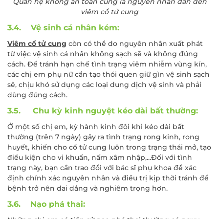
Quan hệ không an toàn cũng là nguyên nhân dẫn đến
viêm cổ tử cung
3.4. Vệ sinh cá nhân kém:
Viêm cổ tử cung
còn có thể do nguyên nhân xuất phát
từ việc vệ sinh cá nhân không sạch sẽ và không đúng
cách. Để tránh hạn chế tình trạng viêm nhiễm vùng kín,
các chị em phụ nữ cần tạo thói quen giữ gìn vệ sinh sạch
sẽ, chịu khó sử dụng các loại dung dịch vệ sinh và phải
dùng đúng cách.
3.5. Chu kỳ kinh nguyệt kéo dài bất thường:
Ở một số chị em, kỳ hành kinh đôi khi kéo dài bất
thường (trên 7 ngày) gây ra tình trạng rong kinh, rong
huyết, khiến cho cổ tử cung luôn trong trạng thái mở, tạo
điều kiện cho vi khuẩn, nấm xâm nhập,...Đối với tình
trạng này, bạn cần trao đổi với bác sĩ phụ khoa để xác
định chính xác nguyên nhân và điều trị kịp thời tránh để
bệnh trở nên dai dẳng và nghiêm trọng hơn.
3.6. Nạo phá thai: