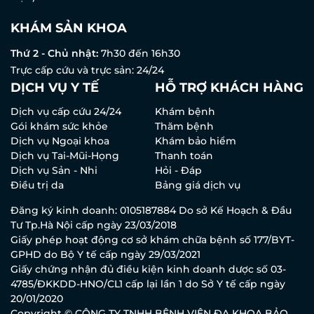
KHÁM SẢN KHOA
Thứ 2 - Chủ nhật:
7h30 đến 16h30
Trực cấp cứu và trực sản: 24/24
DỊCH VỤ Y TẾ
HỖ TRỢ KHÁCH HÀNG
Dịch vụ cấp cứu 24/24
Khám bệnh
Gói khám sức khỏe
Thăm bệnh
Dịch vụ Ngoại khoa
Khám bảo hiểm
Dịch vụ Tai-Mũi-Họng
Thanh toán
Dịch vụ Sản - Nhi
Hỏi - Đáp
Điều trị da
Bảng giá dịch vụ
Đăng ký kinh doanh: 0105187884 Do sở Kế Hoạch & Đầu
Tư Tp.Hà Nội cấp ngày 23/03/2018
Giấy phép hoạt động cơ sở khám chữa bệnh số 177/BYT-
GPHD do Bộ Y tế cấp ngày 29/03/2021
Giấy chứng nhận đủ điều kiện kinh doanh dược số 03-
4785/ĐKKDD-HNO/CL1 cấp lại lần 1 do Sở Y tế cấp ngày
20/01/2020
Copyright © CÔNG TY TNHH BỆNH VIỆN ĐA KHOA BẢO