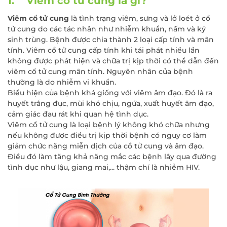
1. Viêm cổ tử cung là gì?
Viêm cổ tử cung
là tình trạng viêm, sưng và lở loét ở cổ
tử cung do các tác nhân như nhiễm khuẩn, nấm và ký
sinh trùng. Bệnh được chia thành 2 loại cấp tính và mãn
tính. Viêm cổ tử cung cấp tính khi tái phát nhiều lần
không được phát hiện và chữa trị kịp thời có thể dẫn đến
viêm cổ tử cung mãn tính. Nguyên nhân của bệnh
thường là do nhiễm vi khuẩn.
Biểu hiện của bệnh khá giống với viêm âm đạo. Đó là ra
huyết trắng đục, mùi khó chịu, ngứa, xuất huyết âm đạo,
cảm giác đau rát khi quan hệ tình dục.
Viêm cổ tử cung là loại bệnh lý không khó chữa nhưng
nếu không được điều trị kịp thời bệnh có nguy cơ làm
giảm chức năng miễn dịch của cổ tử cung và âm đạo.
Điều đó làm tăng khả năng mắc các bệnh lây qua đường
tình dục như lậu, giang mai,... thậm chí là nhiễm HIV.