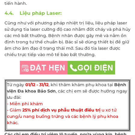
tiến hành.
4.4. Liệu pháp Laser:
Cũng như với phương pháp nhiệt trị liệu, liệu pháp laser
sử dụng tia laser cường độ cao nhằm đốt cháy và phá hủy
các mô bất thường. Bệnh nhân được gây mê và nằm ổn
định trong tư thế chuẩn bị. Bác sĩ sẽ dùng thiết bị để giữ
âm cho âm đạo ở trạng thái mở. Sau đó tia laser được
chiếu trực tiếp vào mô tế bào bất thường.
Từ ngày
01/12 - 31/12
, khi thăm khám phụ khoa tại
Bệnh
viện Đa khoa Bảo Sơn
, các chị em sẽ được hưởng ngay
ưu đãi:
- Miễn phí khám
- Giảm
25% phí dịch vụ phẫu thuật điều trị
u xơ tử
cung/u nang buồng trứng và các bệnh lý phụ khoa
khác.
Các chị em điều trị viêm lộ tuyến, ngứa vùng kín, bệnh