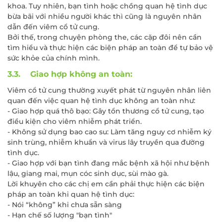
khoa. Tuy nhiên, bạn tình hoặc chồng quan hệ tình dục
bừa bãi với nhiều người khác thì cũng là nguyên nhân
dẫn đến viêm cổ tử cung.
Bởi thế, trong chuyện phòng the, các cặp đôi nên cần
tìm hiểu và thực hiện các biện pháp an toàn để tự bảo vệ
sức khỏe của chính mình.
3.3. Giao hợp không an toàn:
Viêm cổ tử cung thường xuyết phát từ nguyên nhân liên
quan đến việc quan hệ tình dục không an toàn như:
- Giao hợp quá thô bạo: Gây tổn thương cổ tử cung, tạo
điều kiện cho viêm nhiễm phát triển.
- Không sử dụng bao cao su: Làm tăng nguy cơ nhiễm ký
sinh trùng, nhiễm khuẩn và virus lây truyền qua đường
tình dục.
- Giao hợp với bạn tình đang mắc bệnh xã hội như bệnh
lậu, giang mai, mụn cóc sinh dục, sùi mào gà.
Lời khuyên cho các chị em cần phải thực hiện các biện
pháp an toàn khi quan hệ tình dục:
- Nói “không” khi chưa sẵn sàng
- Hạn chế số lượng "bạn tình"