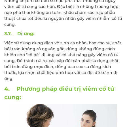
Những chị em có tiền sử nạo phá thai thường có nguy
viêm cổ tử cung cao hơn. Đặc biệt là những trường hợp
nạo phá thai không an toàn, khâu chăm sóc hậu phẫu
thuật chưa tốt đều là nguyên nhân gây viêm nhiễm cổ tử
cung.
3.7. Dị ứng:
Việc sử dụng dung dịch vệ sinh cá nhân, bao cao su, chất
bôi trơn không rõ nguồn gốc, dùng không đúng cách
khiến cho "cô bé" dị ứng và có khả năng gây viêm cổ tử
cung. Để tránh rủi ro, các cặp đôi cần phải sử dụng chất
bôi trơn đúng mục đích, dùng bao cao su đúng kích
thước, lựa chọn chất liệu phù hợp với cơ địa để tránh dị
ứng.
4. Phương pháp điều trị viêm cổ tử
cung: