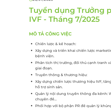
Khám sức khỏe theo
thoát vị bẹn
công ty
Tuyển dụng Trưởng p
Phẫu thuật Ung
Khám sức khỏe xuất
trực tràng
IVF - Tháng 7/2025
khẩu lao động
Khám tiền mãn kinh,
MÔ TẢ CÔNG VIỆC
mãn kinh
Chiến lược & kế hoạch:
Xây dựng và triển khai chiến lược market
bệnh viện.
Phân tích thị trường, đối thủ cạnh tranh
giai đoạn.
Truyền thông & thương hiệu:
Xây dựng chiến lược thương hiệu IVF, tăng
hỗ trợ sinh sản.
Quản lý nội dung truyền thông đa kênh: We
chuyên đề…
Phối hợp với bộ phận PR để quản lý khủn