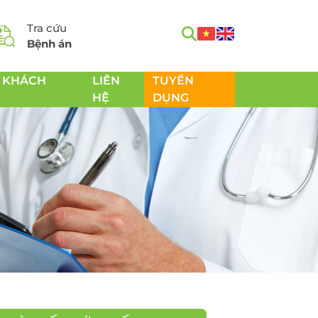
Tra cứu
Bệnh án
 KHÁCH
LIÊN
TUYỂN
HỆ
DỤNG
m
Tầm soát Ung thư toàn
h
diện
Tầm soát Ung thư tiêu
hóa
 Chăm
Tầm soát Ung thư
 sản
tuyến giáp
Tầm soát Ung thư gan
Tầm soát Ung thư Phổi