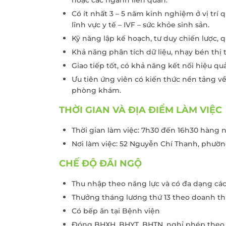
hoặc các ngành liên quan.
Có ít nhất 3 – 5 năm kinh nghiệm ở vị trí
lĩnh vực y tế – IVF – sức khỏe sinh sản.
Kỹ năng lập kế hoạch, tư duy chiến lược, 
Khả năng phân tích dữ liệu, nhạy bén thị
Giao tiếp tốt, có khả năng kết nối hiệu qu
Ưu tiên ứng viên có kiến thức nền tảng v
phòng khám.
THỜI GIAN VÀ ĐỊA ĐIỂM LÀM VIỆC
Thời gian làm việc: 7h30 đến 16h30 hàng 
Nơi làm việc: 52 Nguyễn Chí Thanh, phườ
CHẾ ĐỘ ĐÃI NGỘ
Thu nhập theo năng lực và có đa dạng cá
Thưởng tháng lương thứ 13 theo doanh t
Có bếp ăn tại Bệnh viện
Đóng BHXH, BHYT, BHTN, nghỉ phép theo q