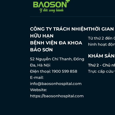
CÔNG TY TRÁCH NHIỆM
THỜI GIA
HỮU HẠN
Từ thứ 2 đến 
BỆNH VIỆN ĐA KHOA
hình hoạt độn
BẢO SƠN
KHÁM SẢN
52 Nguyễn Chí Thanh, Đống
Đa, Hà Nội
Thứ 2 - Chủ n
Điện thoại:
1900 599 858
Trực cấp cứu 
E-mail:
info@baosonhospital.com
Website:
https://baosonhospital.com