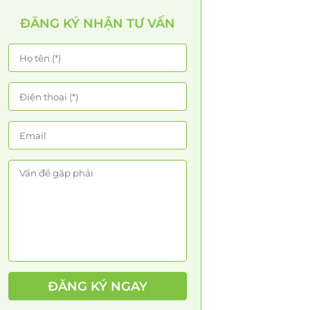
ĐĂNG KÝ NHẬN TƯ VẤN
ĐĂNG KÝ NGAY