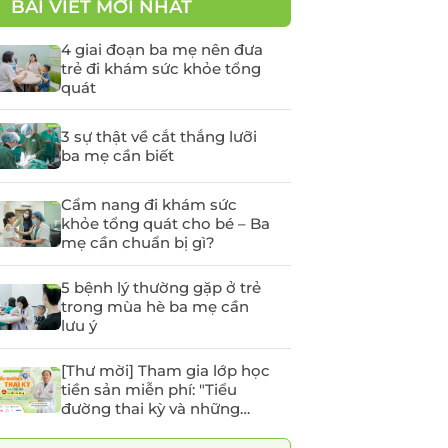
BÀI VIẾT MỚI NHẤT
yến
Tầm soát Ung thư Tiền
liệt tuyến
4 giai đoạn ba mẹ nên đưa
trẻ đi khám sức khỏe tổng
Tầm soát Ung thư phụ
quát
khoa
rẻ em
Tầm soát ung thư vú
3 sự thật về cắt thắng lưỡi
ba mẹ cần biết
chất
Cẩm nang đi khám sức
khỏe tổng quát cho bé – Ba
 -
mẹ cần chuẩn bị gì?
5 bệnh lý thường gặp ở trẻ
trong mùa hè ba mẹ cần
lưu ý
[Thư mời] Tham gia lớp học
tiền sản miễn phí: "Tiểu
đường thai kỳ và những
điều mẹ bầu cần lưu ý"