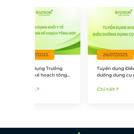
5
26/07/2025
 Trưởng
Tuyển dụng Điều
T
ạch tổng
dưỡng dụng cụ phòng
-
 7/2025
mổ - Tháng 7/2025
Chi tiết
C