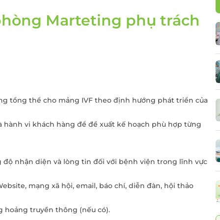
Điều trị viêm lộ tu
cổ tử cung
hòng Marteting phụ trách
 thư đại
Cấy que tránh thai
Sàng lọc sau sinh
Tiêm chủng cho t
và người lớn
Gói xét nghiệm vi 
dinh dưỡng
ing tổng thể cho mảng IVF theo định hướng phát triển của
Điều trị hiếm muộn
 và hành vi khách hàng để đề xuất kế hoạch phù hợp từng
Hỗ trợ sinh sản
 độ nhận diện và lòng tin đối với bệnh viện trong lĩnh vực
bsite, mạng xã hội, email, báo chí, diễn đàn, hội thảo
g hoảng truyền thông (nếu có).