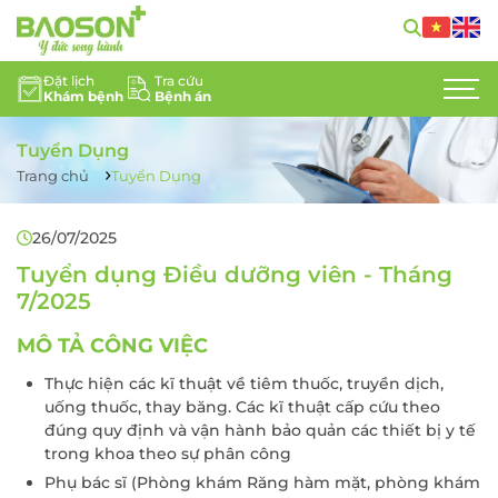
Đặt lịch
Tra cứu
Khám bệnh
Bệnh án
GIỚI THIỆU
Tuyển Dụng
CHUYÊN KHOA
Trang chủ
Tuyển Dụng
DỊCH VỤ Y TẾ
26/07/2025
ĐỘI NGŨ CHUYÊN GIA
Tuyển dụng Điều dưỡng viên - Tháng
7/2025
TIN TỨC
MÔ TẢ CÔNG VIỆC
HỖ TRỢ KHÁCH HÀNG
Thực hiện các kĩ thuật về tiêm thuốc, truyền dịch,
uống thuốc, thay băng. Các kĩ thuật cấp cứu theo
LIÊN HỆ
đúng quy định và vận hành bảo quản các thiết bị y tế
trong khoa theo sự phân công
TUYỂN DỤNG
Phụ bác sĩ (Phòng khám Răng hàm mặt, phòng khám