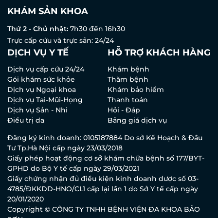
KHÁM SẢN KHOA
Thứ 2 - Chủ nhật:
7h30 đến 16h30
Trực cấp cứu và trực sản: 24/24
DỊCH VỤ Y TẾ
HỖ TRỢ KHÁCH HÀNG
Dịch vụ cấp cứu 24/24
Khám bệnh
Gói khám sức khỏe
Thăm bệnh
Dịch vụ Ngoại khoa
Khám bảo hiểm
Dịch vụ Tai-Mũi-Họng
Thanh toán
Dịch vụ Sản - Nhi
Hỏi - Đáp
Điều trị da
Bảng giá dịch vụ
Đăng ký kinh doanh: 0105187884 Do sở Kế Hoạch & Đầu
Tư Tp.Hà Nội cấp ngày 23/03/2018
Giấy phép hoạt động cơ sở khám chữa bệnh số 177/BYT-
GPHD do Bộ Y tế cấp ngày 29/03/2021
Giấy chứng nhận đủ điều kiện kinh doanh dược số 03-
4785/ĐKKDD-HNO/CL1 cấp lại lần 1 do Sở Y tế cấp ngày
20/01/2020
Copyright © CÔNG TY TNHH BỆNH VIỆN ĐA KHOA BẢO