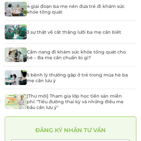
4 giai đoạn ba mẹ nên đưa trẻ đi khám sức
khỏe tổng quát
3 sự thật về cắt thắng lưỡi ba mẹ cần biết
Cẩm nang đi khám sức khỏe tổng quát cho
bé – Ba mẹ cần chuẩn bị gì?
5 bệnh lý thường gặp ở trẻ trong mùa hè ba
mẹ cần lưu ý
[Thư mời] Tham gia lớp học tiền sản miễn
phí: "Tiểu đường thai kỳ và những điều mẹ
bầu cần lưu ý"
ĐĂNG KÝ KHÁM
ĐĂNG KÝ NHẬN TƯ VẤN