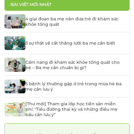
BÀI VIẾT MỚI NHẤT
4 giai đoạn ba mẹ nên đưa trẻ đi khám sức
khỏe tổng quát
3 sự thật về cắt thắng lưỡi ba mẹ cần biết
Cẩm nang đi khám sức khỏe tổng quát cho
bé – Ba mẹ cần chuẩn bị gì?
5 bệnh lý thường gặp ở trẻ trong mùa hè ba
mẹ cần lưu ý
[Thư mời] Tham gia lớp học tiền sản miễn
phí: "Tiểu đường thai kỳ và những điều mẹ
bầu cần lưu ý"