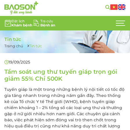
Đặt lịch
Tra cứu
Khám bệnh
Bệnh án
GIỚI THIỆU
Tin tức
CHUYÊN KHOA
Trang chủ
Tin tức
DỊCH VỤ Y TẾ
19/09/2025
ĐỘI NGŨ CHUYÊN GIA
Tầm soát ung thư tuyến giáp trọn gói
giảm 55% Chỉ 500K
TIN TỨC
Tuyến giáp là một trong những bệnh lý nội tiết có tốc độ
gia tăng nhanh trong những năm gần đây. Theo thống
HỖ TRỢ KHÁCH HÀNG
kê của Tổ chức Y tế Thế giới (WHO), bệnh tuyến giáp
chiếm khoảng 1 – 2% tổng số các loại ung thư và thường
LIÊN HỆ
gặp ở nữ giới nhiều hơn nam giới. Các chuyên gia cảnh
báo, việc phát hiện sớm đóng vai trò then chốt trong
TUYỂN DỤNG
hiệu quả điều trị cũng như khả năng duy trì chất lượng