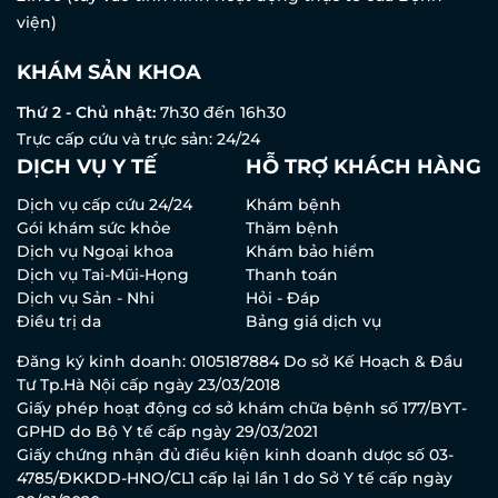
viện)
KHÁM SẢN KHOA
Thứ 2 - Chủ nhật:
7h30 đến 16h30
Trực cấp cứu và trực sản: 24/24
DỊCH VỤ Y TẾ
HỖ TRỢ KHÁCH HÀNG
Dịch vụ cấp cứu 24/24
Khám bệnh
Gói khám sức khỏe
Thăm bệnh
Dịch vụ Ngoại khoa
Khám bảo hiểm
Dịch vụ Tai-Mũi-Họng
Thanh toán
Dịch vụ Sản - Nhi
Hỏi - Đáp
Điều trị da
Bảng giá dịch vụ
Đăng ký kinh doanh: 0105187884 Do sở Kế Hoạch & Đầu
Tư Tp.Hà Nội cấp ngày 23/03/2018
Giấy phép hoạt động cơ sở khám chữa bệnh số 177/BYT-
GPHD do Bộ Y tế cấp ngày 29/03/2021
Giấy chứng nhận đủ điều kiện kinh doanh dược số 03-
4785/ĐKKDD-HNO/CL1 cấp lại lần 1 do Sở Y tế cấp ngày