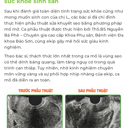
sức khỏe sinh sản
Sau khi đánh giá toàn diện tình trạng sức khỏe cũng như
mong muốn sinh con của chị L., các bác sĩ đã chỉ định
thực hiện phẫu thuật sửa khuyết sẹo bằng phương pháp
mổ mở. Ca phẫu thuật được thực hiện bởi ThS.BS Nguyễn
Bá Phê – Chuyên gia cao cấp Khoa Phụ sản, Bệnh viện Đa
khoa Bảo Sơn, cùng ekip gây mê hồi sức giàu kinh
nghiệm.
Theo bác sĩ, thách thức lớn nhất trong ca mổ là vùng sẹo
có thể dính bàng quang, làm tăng nguy cơ trong quá
trình can thiệp. Tuy nhiên, nhờ kinh nghiệm chuyên
môn vững vàng và sự phối hợp nhịp nhàng của ekip, ca
mổ đã diễn ra an toàn.