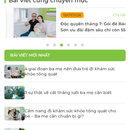
Bài viết cùng chuyên mục
Chi tiết
13/07/2026
Độc quyền tháng 7: Gói đẻ Bảo
Sơn ưu đãi đậm sâu chỉ còn 55%
chi phí
ĐĂNG KÝ KHÁM
BÀI VIẾT MỚI NHẤT
4 giai đoạn ba mẹ nên đưa trẻ đi khám sức
khỏe tổng quát
3 sự thật về cắt thắng lưỡi ba mẹ cần biết
Cẩm nang đi khám sức khỏe tổng quát cho
bé – Ba mẹ cần chuẩn bị gì?