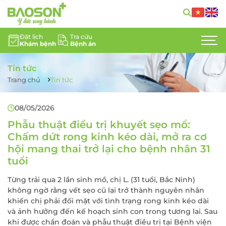
Đặt lịch
Tra cứu
Khám bệnh
Bệnh án
GIỚI THIỆU
Tin tức
CHUYÊN KHOA
Trang chủ
Tin tức
DỊCH VỤ Y TẾ
08/05/2026
ĐỘI NGŨ CHUYÊN GIA
Phẫu thuật điều trị khuyết sẹo mổ:
Chấm dứt rong kinh kéo dài, mở ra cơ
TIN TỨC
hội mang thai trở lại cho bệnh nhân 31
tuổi
HỖ TRỢ KHÁCH HÀNG
Từng trải qua 2 lần sinh mổ, chị L. (31 tuổi, Bắc Ninh)
không ngờ rằng vết sẹo cũ lại trở thành nguyên nhân
LIÊN HỆ
khiến chị phải đối mặt với tình trạng rong kinh kéo dài
và ảnh hưởng đến kế hoạch sinh con trong tương lai. Sau
TUYỂN DỤNG
khi được chẩn đoán và phẫu thuật điều trị tại Bệnh viện