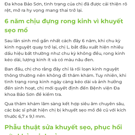
Đa khoa Bảo Sơn, tình trạng của chị đã được cải thiện rõ
rệt, mở ra hy vọng mang thai trở lại.
6 năm chịu đựng rong kinh vì khuyết
sẹo mổ
Sau lần sinh mổ gần nhất cách đây 6 năm, khi chu kỳ
kinh nguyệt quay trở lại, chị L. bắt đầu xuất hiện nhiều
dấu hiệu bất thường như: chu kỳ không đều, rong kinh
kéo dài, lượng kinh ít và có màu nâu đen.
Ban đầu, chị cho rằng đây chỉ là rối loạn kinh nguyệt
thông thường nên không đi thăm khám. Tuy nhiên, khi
tình trạng rong kinh ngày càng kéo dài và ảnh hưởng
đến sinh hoạt, chị mới quyết định đến Bệnh viện Đa
khoa Bảo Sơn để kiểm tra.
Qua thăm khám lâm sàng kết hợp siêu âm chuyên sâu,
các bác sĩ phát hiện chị bị khuyết sẹo mổ đẻ cũ với kích
thước 6,7 x 9,1 mm.
Phẫu thuật sửa khuyết sẹo, phục hồi