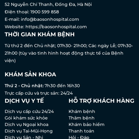
52 Nguyễn Chí Thanh, Đống Đa, Hà Nội
Điện thoại:
1900 599 858
E-mail:
info@baosonhospital.com
Website:
https://baosonhospital.com
THỜI GIAN KHÁM BỆNH
Từ thứ 2 đến Chủ nhật; 07h30- 21h00; Các ngày Lễ; 07h30-
21h00 (tùy vào tình hình hoạt động thực tế của Bệnh
viện)
KHÁM SẢN KHOA
Thứ 2 - Chủ nhật:
7h30 đến 16h30
Trực cấp cứu và trực sản: 24/24
DỊCH VỤ Y TẾ
HỖ TRỢ KHÁCH HÀNG
Dịch vụ cấp cứu 24/24
Khám bệnh
Gói khám sức khỏe
Thăm bệnh
Dịch vụ Ngoại khoa
Khám bảo hiểm
Dịch vụ Tai-Mũi-Họng
Thanh toán
Dịch vụ Sản - Nhi
Hỏi - Đáp