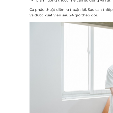
Giảm lượng thuốc mê cần sử dụng và rút n
Ca phẫu thuật diễn ra thuận lợi. Sau can thiệp
và được xuất viện sau 24 giờ theo dõi.