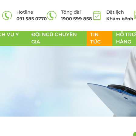
Hotline
Tổng đài
Đặt lịch
091 585 0770
1900 599 858
Khám bệnh
CH VỤ Y
ĐỘI NGŨ CHUYÊN
TIN
HỖ TRỢ
GIA
TỨC
HÀNG
 cơ
Dịch vụ nạo VA
Dịch vụ xét nghiệ
sàng lọc trước sin
Dịch vụ cắt thắng lưỡi,
NIPT
 Tiêu hóa
cắt thắng môi
Thai sản trọn gói
soi viêm
Dịch vụ phẫu thuật
xoang
Khám phụ khoa -
sóc sức khỏe sinh
 thư dạ
Dịch vụ phẫu thuật cắt
amidan
Phẫu thuật u xơ tử
cung
soi