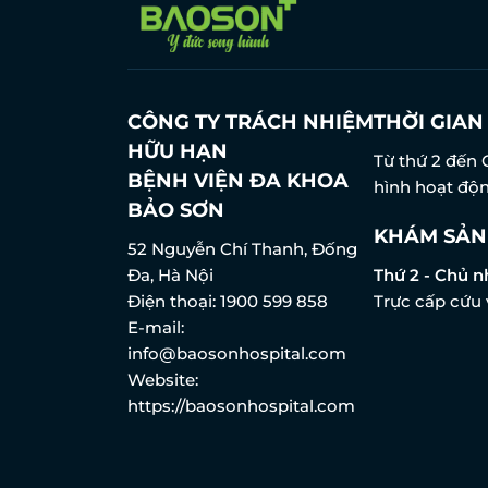
CÔNG TY TRÁCH NHIỆM
THỜI GIA
HỮU HẠN
Từ thứ 2 đến 
BỆNH VIỆN ĐA KHOA
hình hoạt độn
BẢO SƠN
KHÁM SẢN
52 Nguyễn Chí Thanh, Đống
Đa, Hà Nội
Thứ 2 - Chủ n
Điện thoại:
1900 599 858
Trực cấp cứu 
E-mail:
info@baosonhospital.com
Website:
https://baosonhospital.com