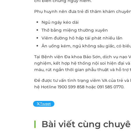
chí biến chứng nguy hiểm.
Phụ huynh nên đưa trẻ đi thăm khám chuyên 
Ngủ ngáy kéo dài
Thở bằng miệng thường xuyên
Viêm đường hô hấp tái phát nhiều lần
Ăn uống kém, ngủ không sâu giấc, có biể
Tại Bệnh viện Đa khoa Bảo Sơn, dịch vụ nạo V
nghiệm, kết hợp hệ thống nội soi hiện đại và
máu, rút ngắn thời gian phẫu thuật và hỗ trợ 
Để được tư vấn tình trạng viêm VA của trẻ và
hệ Hotline 1900 599 858 hoặc 091 585 0770.
Tweet
Bài viết cùng chuy