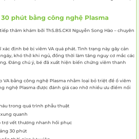
u 30 phút bằng công nghệ Plasma
c tiếp thăm khám bởi ThS.BS.CKII Nguyễn Song Hào – chuyên
ĩ xác định bé bị viêm VA quá phát. Tình trạng này gây cản
 ngáy, khó thở khi ngủ, đồng thời làm tăng nguy cơ mắc các
ng. Đáng chú ý, bé đã xuất hiện biến chứng viêm thanh
nạo VA bằng công nghệ Plasma nhằm loại bỏ triệt để ổ viêm
ng nghệ Plasma được đánh giá cao nhờ nhiều ưu điểm nổi
máu trong quá trình phẫu thuật
h xung quanh
ỗ trợ vết thương nhanh hồi phục
oảng 30 phút