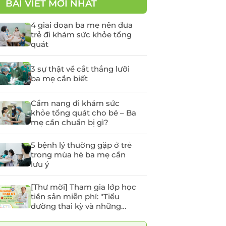
BÀI VIẾT MỚI NHẤT
yến
Tầm soát Ung thư Tiền
liệt tuyến
4 giai đoạn ba mẹ nên đưa
trẻ đi khám sức khỏe tổng
Tầm soát Ung thư phụ
quát
khoa
rẻ em
Tầm soát ung thư vú
3 sự thật về cắt thắng lưỡi
ba mẹ cần biết
chất
Cẩm nang đi khám sức
khỏe tổng quát cho bé – Ba
 -
mẹ cần chuẩn bị gì?
5 bệnh lý thường gặp ở trẻ
trong mùa hè ba mẹ cần
lưu ý
[Thư mời] Tham gia lớp học
tiền sản miễn phí: "Tiểu
đường thai kỳ và những
điều mẹ bầu cần lưu ý"