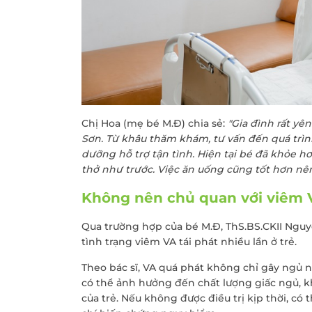
Chị Hoa (mẹ bé M.Đ) chia sẻ:
"Gia đình rất yê
Sơn. Từ khâu thăm khám, tư vấn đến quá trìn
dưỡng hỗ trợ tận tình. Hiện tại bé đã khỏe h
thở như trước. Việc ăn uống cũng tốt hơn nên 
Không nên chủ quan với viêm V
Qua trường hợp của bé M.Đ, ThS.BS.CKII Ng
tình trạng viêm VA tái phát nhiều lần ở trẻ.
Theo bác sĩ, VA quá phát không chỉ gây ngủ 
có thể ảnh hưởng đến chất lượng giấc ngủ, kh
của trẻ. Nếu không được điều trị kịp thời, c