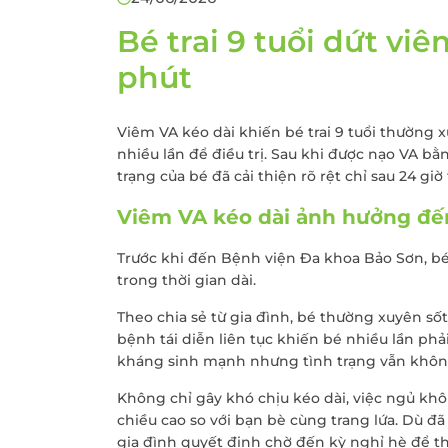
Khám sức khỏe theo
thoát vị bẹn
công ty
Bé trai 9 tuổi dứt vi
Phẫu thuật Ung
Khám sức khỏe xuất
trực tràng
phút
khẩu lao động
Khám tiền mãn kinh,
Viêm VA kéo dài khiến bé trai 9 tuổi thường 
mãn kinh
nhiều lần để điều trị. Sau khi được nạo VA b
trạng của bé đã cải thiện rõ rệt chỉ sau 24 giờ
Viêm VA kéo dài ảnh hưởng đến
Trước khi đến Bệnh viện Đa khoa Bảo Sơn, bé M
trong thời gian dài.
Theo chia sẻ từ gia đình, bé thường xuyên số
bệnh tái diễn liên tục khiến bé nhiều lần phả
kháng sinh mạnh nhưng tình trạng vẫn không
Không chỉ gây khó chịu kéo dài, việc ngủ k
chiều cao so với bạn bè cùng trang lứa. Dù đ
gia đình quyết định chờ đến kỳ nghỉ hè để t