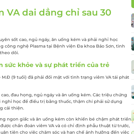
Điều trị viêm lộ tu
cổ tử cung
êm VA dai dẳng chỉ sau 30
 thư đại
Cấy que tránh thai
Sàng lọc sau sinh
Tiêm chủng cho t
xuyên sốt cao, ngủ ngáy, ăn uống kém và phải nghỉ học
và người lớn
ằng công nghệ Plasma tại Bệnh viện Đa khoa Bảo Sơn, tình
 theo dõi.
Gói xét nghiệm vi 
dinh dưỡng
 sức khỏe và sự phát triển của trẻ
Điều trị hiếm muộn
Hỗ trợ sinh sản
.Đ (9 tuổi) đã phải đối mặt với tình trạng viêm VA tái phát
t cao, đau họng, ngủ ngáy và ăn uống kém. Các triệu chứng
i nghỉ học để điều trị bằng thuốc, thậm chí phải sử dụng
 cải thiện.
hông ngon giấc và ăn uống kém còn khiến bé chậm phát triển
ã được chẩn đoán viêm VA và có chỉ định phẫu thuật từ trước,
huận tiện cho việc chăm sóc và hạn chế ảnh hưởng đến việc