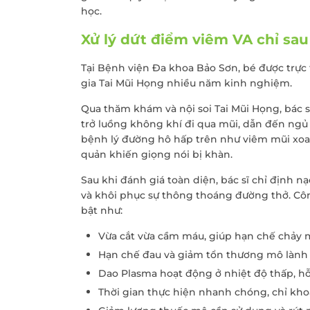
học.
Xử lý dứt điểm viêm VA chỉ sa
Tại Bệnh viện Đa khoa Bảo Sơn, bé được trự
gia Tai Mũi Họng nhiều năm kinh nghiệm.
Qua thăm khám và nội soi Tai Mũi Họng, bác s
trở luồng không khí đi qua mũi, dẫn đến ngủ
bệnh lý đường hô hấp trên như viêm mũi xoa
quản khiến giọng nói bị khàn.
Sau khi đánh giá toàn diện, bác sĩ chỉ định 
và khôi phục sự thông thoáng đường thở. Cô
bật như:
Vừa cắt vừa cầm máu, giúp hạn chế chảy 
Hạn chế đau và giảm tổn thương mô làn
Dao Plasma hoạt động ở nhiệt độ thấp, h
Thời gian thực hiện nhanh chóng, chỉ kh