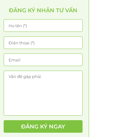
ĐĂNG KÝ NHẬN TƯ VẤN
ĐĂNG KÝ NGAY