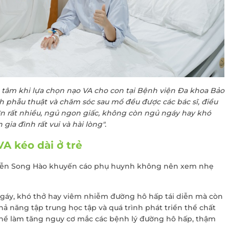
n tâm khi lựa chọn nạo VA cho con tại Bệnh viện Đa khoa Bảo
h phẫu thuật và chăm sóc sau mổ đều được các bác sĩ, điều
ơn rất nhiều, ngủ ngon giấc, không còn ngủ ngáy hay khó
gia đình rất vui và hài lòng"
.
A kéo dài ở trẻ
ĐĂNG KÝ KHÁM
uyễn Song Hào khuyến cáo phụ huynh không nên xem nhẹ
ngáy, khó thở hay viêm nhiễm đường hô hấp tái diễn mà còn
ả năng tập trung học tập và quá trình phát triển thể chất
ó thể làm tăng nguy cơ mắc các bệnh lý đường hô hấp, thậm