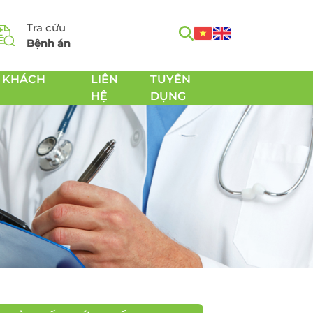
Tra cứu
Bệnh án
 KHÁCH
LIÊN
TUYỂN
HỆ
DỤNG
m
Tầm soát Ung thư toàn
h
diện
Tầm soát Ung thư tiêu
hóa
 Chăm
Tầm soát Ung thư
 sản
tuyến giáp
Tầm soát Ung thư gan
Tầm soát Ung thư Phổi