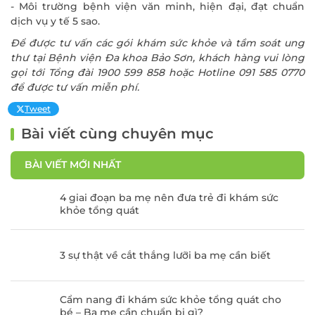
- Môi trường bệnh viện văn minh, hiện đại, đạt chuẩn
dịch vụ y tế 5 sao.
Để được tư vấn các gói khám sức khỏe và tầm soát ung
thư tại Bệnh viện Đa khoa Bảo Sơn, khách hàng vui lòng
gọi tới Tổng đài 1900 599 858 hoặc Hotline 091 585 0770
ĐĂNG KÝ KHÁM
để được tư vấn miễn phí.
Tweet
Bài viết cùng chuyên mục
BÀI VIẾT MỚI NHẤT
4 giai đoạn ba mẹ nên đưa trẻ đi khám sức
khỏe tổng quát
3 sự thật về cắt thắng lưỡi ba mẹ cần biết
Cẩm nang đi khám sức khỏe tổng quát cho
bé – Ba mẹ cần chuẩn bị gì?