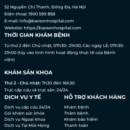
52 Nguyễn Chí Thanh, Đống Đa, Hà Nội
Điện thoại:
1900 599 858
E-mail:
info@baosonhospital.com
Website:
https://baosonhospital.com
THỜI GIAN KHÁM BỆNH
Từ thứ 2 đến Chủ nhật; 07h30- 21h00; Các ngày Lễ; 07h30-
21h00 (tùy vào tình hình hoạt động thực tế của Bệnh
viện)
KHÁM SẢN KHOA
Thứ 2 - Chủ nhật:
7h30 đến 16h30
Trực cấp cứu và trực sản: 24/24
DỊCH VỤ Y TẾ
HỖ TRỢ KHÁCH HÀNG
Dịch vụ cấp cứu 24/24
Khám bệnh
Gói khám sức khỏe
Thăm bệnh
Dịch vụ Ngoại khoa
Khám bảo hiểm
Dịch vụ Tai-Mũi-Họng
Thanh toán