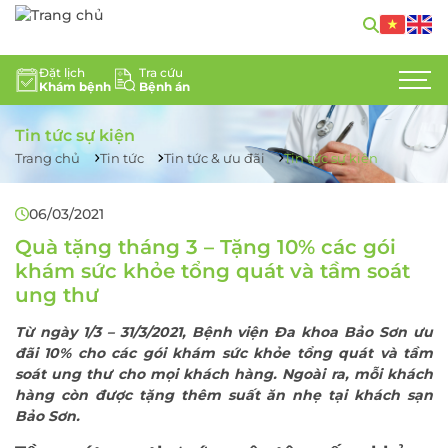
GIỚI THIỆU
Đặt lịch
Tra cứu
Khám bệnh
Bệnh án
CHUYÊN KHOA
Tin tức sự kiện
DỊCH VỤ Y TẾ
Trang chủ
Tin tức
Tin tức & ưu đãi
Tin tức sự kiện
ĐỘI NGŨ CHUYÊN GIA
06/03/2021
Quà tặng tháng 3 – Tặng 10% các gói
TIN TỨC
khám sức khỏe tổng quát và tầm soát
ung thư
HỖ TRỢ KHÁCH HÀNG
Từ ngày 1/3 – 31/3/2021, Bệnh viện Đa khoa Bảo Sơn ưu
LIÊN HỆ
đãi 10% cho các gói khám sức khỏe tổng quát và tầm
soát ung thư cho mọi khách hàng. Ngoài ra, mỗi khách
TUYỂN DỤNG
hàng còn được tặng thêm suất ăn nhẹ tại khách sạn
Bảo Sơn.