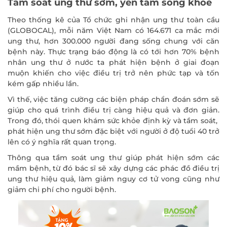
Tầm soát ung thư sớm, yên tâm sống khỏe
Theo thống kê của Tổ chức ghi nhận ung thư toàn cầu
(GLOBOCAL), mỗi năm Việt Nam có 164.671 ca mắc mới
ung thư, hơn 300.000 người đang sống chung với căn
bệnh này. Thực trạng báo động là có tới hơn 70% bệnh
nhân ung thư ở nước ta phát hiện bệnh ở giai đoạn
muộn khiến cho việc điều trị trở nên phức tạp và tốn
kém gấp nhiều lần.
Vì thế, việc tăng cường các biện pháp chẩn đoán sớm sẽ
giúp cho quá trình điều trị càng hiệu quả và đơn giản.
Trong đó, thói quen khám sức khỏe định kỳ và tầm soát,
phát hiện ung thư sớm đặc biệt với người ở độ tuổi 40 trở
lên có ý nghĩa rất quan trọng.
Thông qua tầm soát ung thư giúp phát hiện sớm các
mầm bệnh, từ đó bác sĩ sẽ xây dựng các phác đồ điều trị
ung thư hiệu quả, làm giảm nguy cơ tử vong cũng như
giảm chi phí cho người bệnh.