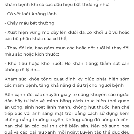
khám bệnh khi có các dấu hiệu bất thường như:
- Có vết loét không lành
- Chảy máu bất thường
- Xuất hiện vùng mô dày lên dưới da, có khối u ở vú hoặc
các bộ phận khác của cơ thể;
- Thay đổi da, bao gồm mụn cóc hoặc nốt ruồi bị thay đổi
màu sắc hoặc kích thước;
- Khó tiêu hoặc khó nuốt; Ho khàn tiếng; Giảm sút cân
không rõ lý do….
Khám sức khỏe tổng quát định kỳ giúp phát hiện sớm
các mầm bệnh, tăng khả năng điều trị cho người bệnh
Bên cạnh đó, các chuyên gia y tế cũng khuyến cáo người
dân hãy tự bảo vệ mình bằng cách thực hiện thói quen
ăn uống, sinh hoạt lành mạnh, không hút thuốc, hạn chế
tiếp xúc với ánh sáng mặt trời bằng cách sử dụng kem
chống nắng thường xuyên; Không uống đồ uống có cồn,
hạn chế ăn các loại thịt chế biến sẵn. Nên bổ sung hoa
quả và các loại rau xanh mỗi ngày; Luyện tập thể dục đều