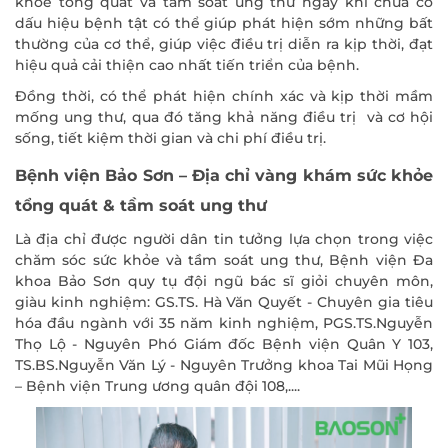
khỏe tổng quát và tầm soát ung thư ngay khi chưa có
dấu hiệu bệnh tật có thể giúp phát hiện sớm những bất
thường của cơ thể, giúp việc điều trị diễn ra kịp thời, đạt
hiệu quả cải thiện cao nhất tiến triển của bệnh.
Đồng thời, có thể phát hiện chính xác và kịp thời mầm
mống ung thư, qua đó tăng khả năng điều trị và cơ hội
sống, tiết kiệm thời gian và chi phí điều trị.
Bệnh viện Bảo Sơn – Địa chỉ vàng khám sức khỏe
tổng quát & tầm soát ung thư
Là địa chỉ được người dân tin tưởng lựa chọn trong việc
chăm sóc sức khỏe và tầm soát ung thư, Bệnh viện Đa
khoa Bảo Sơn quy tụ đội ngũ bác sĩ giỏi chuyên môn,
giàu kinh nghiệm: GS.TS. Hà Văn Quyết - Chuyên gia tiêu
hóa đầu ngành với 35 năm kinh nghiệm, PGS.TS.Nguyễn
Thọ Lộ - Nguyên Phó Giám đốc Bệnh viện Quân Y 103,
TS.BS.Nguyễn Văn Lý - Nguyên Trưởng khoa Tai Mũi Họng
– Bệnh viện Trung ương quân đội 108,....