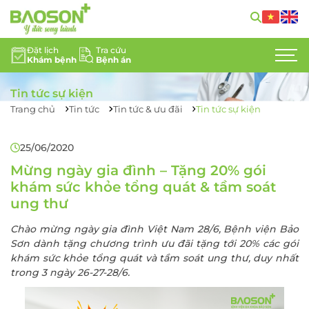
Đặt lịch
Tra cứu
Khám bệnh
Bệnh án
GIỚI THIỆU
Tin tức sự kiện
CHUYÊN KHOA
Trang chủ
Tin tức
Tin tức & ưu đãi
Tin tức sự kiện
DỊCH VỤ Y TẾ
25/06/2020
ĐỘI NGŨ CHUYÊN GIA
Mừng ngày gia đình – Tặng 20% gói
khám sức khỏe tổng quát & tầm soát
TIN TỨC
ung thư
Chào mừng ngày gia đình Việt Nam 28/6, Bệnh viện Bảo
HỖ TRỢ KHÁCH HÀNG
Sơn dành tặng chương trình ưu đãi tặng tới 20% các gói
khám sức khỏe tổng quát và tầm soát ung thư, duy nhất
LIÊN HỆ
trong 3 ngày 26-27-28/6.
TUYỂN DỤNG