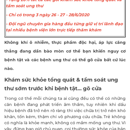
tầm soát ung thư
- Chỉ có trong 3 ngày 26 - 27 - 28/6/2020
- Đội ngũ chuyên gia hàng đầu từng giữ vị trí lãnh đạo
tại nhiều bệnh viện lớn trực tiếp thăm khám
Không khí ô nhiễm, thực phẩm độc hại, áp lực căng
thẳng đang dần bào mòn cơ thể bạn khiến nguy cơ
bệnh tật và các bệnh ung thư có thể gõ cửa bất cứ lúc
nào.
Khám sức khỏe tổng quát & tầm soát ung
thư sớm trước khi bệnh tật… gõ cửa
Trong cơ thể mỗi chúng ta ai cũng đều có thể có những
căn bệnh đang phát triển âm thầm, tuy nhiên khi dấu
hiệu bệnh đã trở nên rõ ràng thì việc chữa trị trở nên khó
khăn, tốn kém, thậm chí vô phương cứu chữa. Trẻ không
có nghĩa là khỏe mạnh, không có mầm mống ung thư. Vì
vậy, đừng bao giờ chủ quan, coi thường sức khỏe của bản