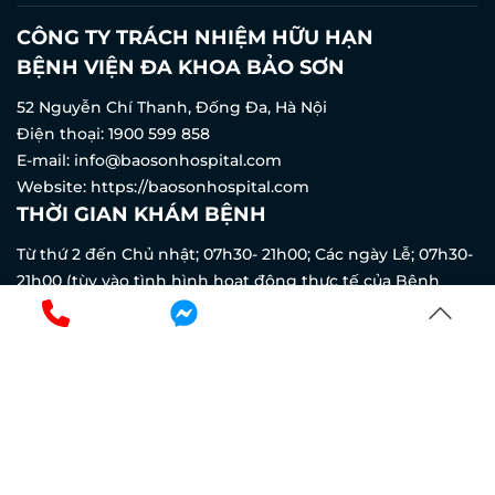
CÔNG TY TRÁCH NHIỆM HỮU HẠN
BỆNH VIỆN ĐA KHOA BẢO SƠN
52 Nguyễn Chí Thanh, Đống Đa, Hà Nội
Điện thoại:
1900 599 858
E-mail:
info@baosonhospital.com
Website:
https://baosonhospital.com
THỜI GIAN KHÁM BỆNH
Từ thứ 2 đến Chủ nhật; 07h30- 21h00; Các ngày Lễ; 07h30-
21h00 (tùy vào tình hình hoạt động thực tế của Bệnh
viện)
KHÁM SẢN KHOA
Thứ 2 - Chủ nhật:
7h30 đến 16h30
Trực cấp cứu và trực sản: 24/24
DỊCH VỤ Y TẾ
HỖ TRỢ KHÁCH HÀNG
Dịch vụ cấp cứu 24/24
Khám bệnh