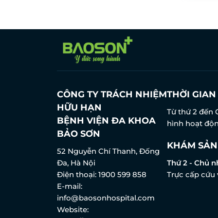
CÔNG TY TRÁCH NHIỆM
THỜI GIA
HỮU HẠN
Từ thứ 2 đến 
BỆNH VIỆN ĐA KHOA
hình hoạt độn
BẢO SƠN
KHÁM SẢN
52 Nguyễn Chí Thanh, Đống
Đa, Hà Nội
Thứ 2 - Chủ n
Điện thoại:
1900 599 858
Trực cấp cứu 
E-mail:
info@baosonhospital.com
Website: