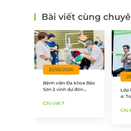
Bài viết cùng chuy
22/05/2026
2
Bệnh viện Đa khoa Bảo
Sơn 2 vinh dự đón
Lớp 
 gia lớp
Đoàn Sở Y tế Hà Nội
4: T
ễn phí:
kiểm tra, đánh giá chất
tăng
i kỳ và
Chi tiết
lượng bệnh viện năm
lan 
 bầu
Chi 
2025
cực 