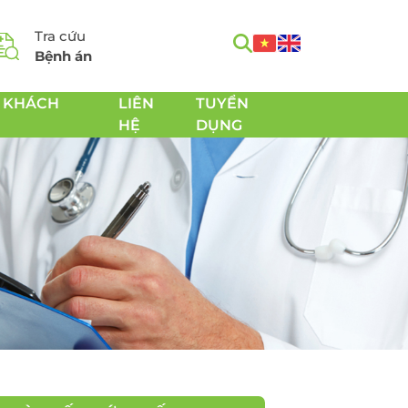
Tra cứu
Bệnh án
 KHÁCH
LIÊN
TUYỂN
HỆ
DỤNG
m
Tầm soát Ung thư toàn
h
diện
Tầm soát Ung thư tiêu
hóa
 Chăm
Tầm soát Ung thư
 sản
tuyến giáp
Tầm soát Ung thư gan
Tầm soát Ung thư Phổi