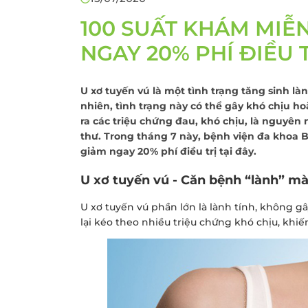
Khám sức khỏe theo
thoát vị bẹn
công ty
100 SUẤT KHÁM MIỄN
Phẫu thuật Ung
Khám sức khỏe xuất
trực tràng
NGAY 20% PHÍ ĐIỀU 
khẩu lao động
Khám tiền mãn kinh,
U
xơ tuyến vú là một tình trạng tăng sinh l
mãn kinh
nhiên, tình trạng này có thể gây khó chịu h
ra các triệu chứng đau, khó chịu, là nguyên
thư. Trong tháng 7 này, bệnh viện đa khoa 
giảm ngay 20% phí điều trị tại đây.
U xơ tuyến vú - Căn bệnh “lành” mà
U xơ tuyến vú phần lớn là lành tính, không 
lại kéo theo nhiều triệu chứng khó chịu, khi