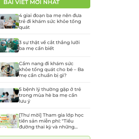
BÀI VIẾT MỚI NHẤT
yến
Tầm soát Ung thư Tiền
liệt tuyến
4 giai đoạn ba mẹ nên đưa
trẻ đi khám sức khỏe tổng
Tầm soát Ung thư phụ
quát
khoa
rẻ em
Tầm soát ung thư vú
3 sự thật về cắt thắng lưỡi
ba mẹ cần biết
chất
Cẩm nang đi khám sức
khỏe tổng quát cho bé – Ba
 -
mẹ cần chuẩn bị gì?
5 bệnh lý thường gặp ở trẻ
trong mùa hè ba mẹ cần
lưu ý
[Thư mời] Tham gia lớp học
tiền sản miễn phí: "Tiểu
đường thai kỳ và những
điều mẹ bầu cần lưu ý"