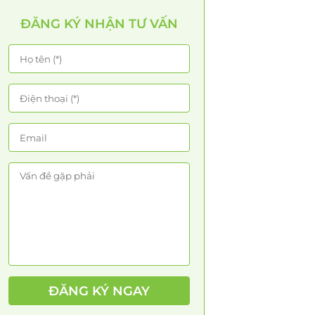
ĐĂNG KÝ NHẬN TƯ VẤN
ĐĂNG KÝ NGAY