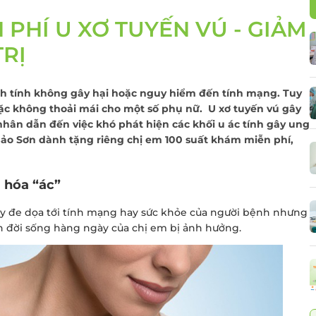
Điều trị viêm lộ tu
cổ tử cung
 PHÍ U XƠ TUYẾN VÚ - GIẢM
 thư đại
Cấy que tránh thai
TRỊ
Sàng lọc sau sinh
Tiêm chủng cho t
ành tính không gây hại hoặc nguy hiểm đến tính mạng. Tuy
và người lớn
oặc không thoải mái cho một số phụ nữ. U xơ tuyến vú gây
 nhân dẫn đến việc khó phát hiện các khối u ác tính gây ung
Gói xét nghiệm vi 
Bảo Sơn dành tặng riêng chị em 100 suất khám miễn phí,
dinh dưỡng
Điều trị hiếm muộn
Hỗ trợ sinh sản
 hóa “ác”
gây đe dọa tới tính mạng hay sức khỏe của người bệnh nhưng
ến đời sống hàng ngày của chị em bị ảnh hưởng.