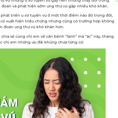
hư vú nhưng u xơ tuyến vú gây nên những thay đổi trong
ẩn đoán và phát hiện sớm ung thư vú gặp nhiều khó khăn.
phát triển u xơ tuyến vú ở một thời điểm nào đó trong đời,
 có xuất hiện triệu chứng nhưng cũng có trường hợp không
hẩn đoán ung thư vú khó khăn hơn.
chia sẻ cùng chị em về căn bệnh “lành” mà “ác” này, tháng
ác chị em những ưu đãi khủng chưa từng có: