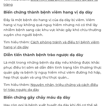
tràng
Biến chứng thành bệnh viêm hang vị dạ dày
Đây là một bệnh do hang vị của dạ dày bị viêm. Viêm
hang vị tuy không quá nguy hiểm nhưng nó có thể lây
nhiễm bệnh sang các khu vực khác gây khó chịu thường
xuyên cho người bệnh.
Tìm hiểu thêm:
Cách phòng tránh và điều trị bệnh viêm
hang vị dạ dày
Diễn tiến thành bệnh trào ngược dạ dày
Là một trong những bệnh dạ dày nếu không được khắc
phục điều trị sớm sẽ dẫn đến tình trạng tổn thương thực
quản gây ra bệnh lý nguy hiểm như: viêm đường hô hấp,
hẹp thực quản và ung thư thực quản…
Tìm hiểu thêm:
Nguyên nhân, triệu chứng và cách điều
trị trào ngược dạ dày
Biến chứng gây chảy máu dạ dày
Hay còn gọi là bệnh xuất huyết dạ dày khi đó cơ thể sẽ