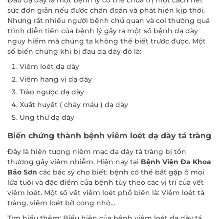
ĐĂNG KÝ KHÁM
sức đơn giản nếu được chẩn đoán và phát hiện kịp thời.
Nhưng rất nhiều người bệnh chủ quan và coi thường quá
trình diễn tiến của bệnh lý gây ra một số bệnh dạ dày
nguy hiểm mà chúng ta không thể biết trước được. Một
số biến chứng khi bị đau dạ dày đó là:
Viêm loét dạ dày
Viêm hang vị dạ dày
Trào ngược dạ dày
Xuất huyết ( chảy máu ) dạ dày
Ung thư dạ dày
Biến chứng thành bệnh viêm loét dạ dày tá tràng
Đây là hiện tượng niêm mạc dạ dày tá tràng bị tổn
thương gây viêm nhiễm. Hiện nay tại
Bệnh Viện Đa Khoa
Bảo Sơn
các bác sỹ cho biết: bệnh có thể bắt gặp ở mọi
lứa tuổi và đặc điểm của bệnh tùy theo các vị trí của vết
viêm loét. Một số vết viêm loét phổ biến là: Viêm loét tá
tràng, viêm loét bờ cong nhỏ…
Tìm hiểu thêm:
Biểu hiện của bệnh viêm loét dạ dày tá