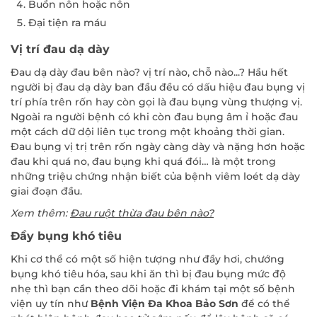
Buồn nôn hoặc nôn
Đại tiện ra máu
Vị trí đau dạ dày
Đau dạ dày đau bên nào? vị trí nào, chỗ nào...? Hầu hết
người bị đau dạ dày ban đầu đều có dấu hiệu đau bụng vị
trí phía trên rốn hay còn gọi là đau bụng vùng thượng vị.
Ngoài ra người bệnh có khi còn đau bụng âm ỉ hoặc đau
một cách dữ dội liên tục trong một khoảng thời gian.
Đau bụng vị trị trên rốn ngày càng dày và nặng hơn hoặc
đau khi quá no, đau bụng khi quá đói… là một trong
những triệu chứng nhận biết của bệnh viêm loét dạ dày
giai đoạn đầu.
Xem thêm:
Đau ruột thừa đau bên nào?
Đầy bụng khó tiêu
Khi cơ thể có một số hiện tượng như đầy hơi, chướng
bụng khó tiêu hóa, sau khi ăn thì bị đau bụng mức độ
nhẹ thì bạn cần theo dõi hoặc đi khám tại một số bệnh
viện uy tín như
Bệnh Viện Đa Khoa Bảo Sơn
để có thể