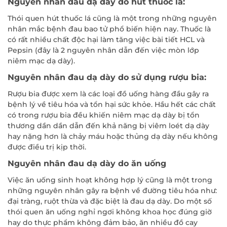
Nguyên nhân đau dạ dày do hút thuốc lá:
Thói quen hút thuốc lá cũng là một trong những nguyên
nhân mắc bệnh đau bao tử phổ biến hiện nay. Thuốc là
có rất nhiều chất độc hại làm tăng việc bài tiết HCL và
Pepsin (đây là 2 nguyên nhân dẫn đến việc mòn lớp
niêm mạc dạ dày).
Nguyên nhân đau dạ dày do sử dụng rượu bia:
Rượu bia được xem là các loại đồ uống hàng đầu gây ra
bệnh lý về tiêu hóa và tổn hại sức khỏe. Hầu hết các chất
có trong rượu bia đều khiến niêm mạc dạ dày bị tổn
thương dần dần dẫn đến khả năng bị viêm loét dạ dày
hay nặng hơn là chảy máu hoặc thủng dạ dày nếu không
được điều trị kịp thời.
Nguyên nhân đau dạ dày do ăn uống
Việc ăn uống sinh hoạt không hợp lý cũng là một trong
những nguyên nhân gây ra bệnh về đường tiêu hóa như:
đại tràng, ruột thừa và đặc biệt là đau dạ dày. Do một số
thói quen ăn uống nghỉ ngơi không khoa học đúng giờ
hay do thực phẩm không đảm bảo, ăn nhiều đồ cay