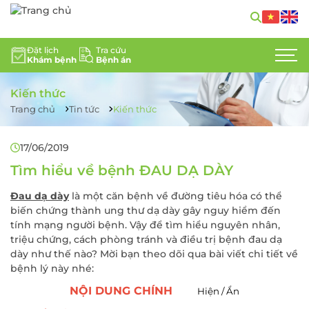
GIỚI THIỆU
Đặt lịch
Tra cứu
Khám bệnh
Bệnh án
CHUYÊN KHOA
Kiến thức
DỊCH VỤ Y TẾ
Trang chủ
Tin tức
Kiến thức
ĐỘI NGŨ CHUYÊN GIA
17/06/2019
Tìm hiểu về bệnh ĐAU DẠ DÀY
TIN TỨC
Đau dạ dày
là một căn bệnh về đường tiêu hóa có thể
HỖ TRỢ KHÁCH HÀNG
biến chứng thành ung thư dạ dày gây nguy hiểm đến
tính mạng người bệnh. Vậy để tìm hiểu nguyên nhân,
LIÊN HỆ
triệu chứng, cách phòng tránh và điều trị bệnh đau dạ
dày như thế nào? Mời bạn theo dõi qua bài viết chi tiết về
TUYỂN DỤNG
bệnh lý này nhé:
NỘI DUNG CHÍNH
Hiện / Ẩn