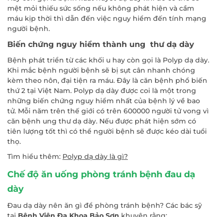
mệt mỏi thiếu sức sống nếu không phát hiện và cầm
máu kịp thời thì dẫn đến việc nguy hiểm đến tính mạng
người bệnh.
Biến chứng nguy hiểm thành ung thư dạ dày
Bệnh phát triển từ các khối u hay còn gọi là Polyp dạ dày.
Khi mắc bệnh người bệnh sẽ bị sụt cân nhanh chóng
kèm theo nôn, đại tiện ra máu. Đây là căn bệnh phổ biến
thứ 2 tại Việt Nam. Polyp dạ dày được coi là một trong
những biến chứng nguy hiểm nhất của bệnh lý về bao
tử. Mỗi năm trên thế giới có trên 600000 người tử vong vì
căn bệnh ung thư dạ dày. Nếu được phát hiện sớm có
tiên lượng tốt thì có thể người bệnh sẽ được kéo dài tuổi
thọ.
Tìm hiểu thêm:
Polyp dạ dày là gì?
Chế độ ăn uống phòng tránh bệnh đau dạ
dày
Đau dạ dày nên ăn gì để phòng tránh bệnh? Các bác sỹ
tại
Bệnh Viện Đa Khoa Bảo Sơn
khuyên rằng: