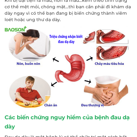
Khi bị đại tiện ra máu, nôn ra máu…kèm theo tình trạng
cơ thể mệt mỏi, chóng mặt…thì bạn cần phải đi khám dạ
dày ngay vì có thể bạn đang bị biến chứng thành viêm
loét hoặc ung thư dạ dày.
Các biến chứng nguy hiểm của bệnh đau dạ
dày
Đau dạ dày là một bệnh lý có thể chữa trị một cách hết