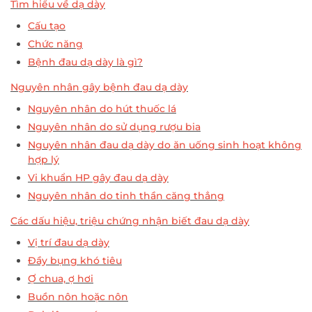
Tìm hiểu về dạ dày
Cấu tạo
Chức năng
Bệnh đau dạ dày là gì?
Nguyên nhân gây bệnh đau dạ dày
Nguyên nhân do hút thuốc lá
Nguyên nhân do sử dụng rượu bia
Nguyên nhân đau dạ dày do ăn uống sinh hoạt không
hợp lý
Vi khuẩn HP gây đau dạ dày
Nguyên nhân do tinh thần căng thẳng
Các dấu hiệu, triệu chứng nhận biết đau dạ dày
Vị trí đau dạ dày
Đầy bụng khó tiêu
Ợ chua, ợ hơi
Buồn nôn hoặc nôn