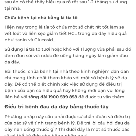
sau ăn có thể thấy hiệu quả rõ rệt sau 1-2 tháng sử dụng
tại nhà.
Chữa bệnh tại nhà bằng lá tía tô
Hiện nay trong lá tía tô chứa một số chất rất tốt làm se
vết loét và liền sẹo giảm tiết HCL trong dạ dày hiệu quả
như: tanin và Glucosid…
Sử dụng lá tía tô tươi hoặc khô với 1 lượng vừa phải sau đó
đem đun sôi với nước để uống hàng ngày làm giảm đau
dạ dày.
Bài thuốc chữa bệnh tại nhà theo kinh nghiệm dân dan
chỉ mang tính chất tham khảo với một số bệnh lý về dạ
dày. Để có thể biết chính xác việc sử dụng để điều trị
bệnh của bạn có hiệu quả hay không mời bạn vui lòng
liên hệ với
tổng đài 1900 599 858
để được tư vấn thêm.
Điều trị bệnh đau dạ dày bằng thuốc tây
Phương pháp này cần phải được sự chẩn đoán và điều trị
của bác sỹ về tình trạng bệnh lý. Để trả lời câu hỏi đau dạ
dày nên uống thuốc gì? Thì dưới đây là một số thuốc bác
sỹ có thể kê đơn cho bệnh nhân như: