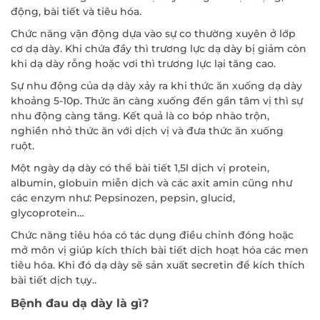
động, bài tiết và tiêu hóa.
Chức năng vận động dựa vào sự co thường xuyên ở lớp
cơ dạ dày. Khi chứa đầy thì trương lực dạ dày bị giảm còn
khi dạ dày rỗng hoặc vơi thì trương lực lại tăng cao.
Sự nhu động của dạ dày xảy ra khi thức ăn xuống dạ dày
khoảng 5-10p. Thức ăn càng xuống đến gần tâm vị thì sự
nhu động càng tăng. Kết quả là co bóp nhào trộn,
nghiền nhỏ thức ăn với dịch vị và đưa thức ăn xuống
ruột.
Một ngày dạ dày có thể bài tiết 1,5l dịch vị protein,
albumin, globuin miễn dịch và các axit amin cũng như
các enzym như: Pepsinozen, pepsin, glucid,
glycoprotein…
Chức năng tiêu hóa có tác dụng điều chỉnh đóng hoặc
mở môn vị giúp kích thích bài tiết dịch hoạt hóa các men
tiêu hóa. Khi đó dạ dày sẽ sản xuất secretin để kích thích
bài tiết dịch tụy..
Bệnh đau dạ dày là gì?