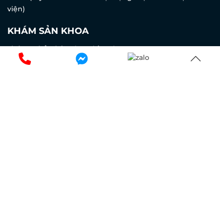
viện)
KHÁM SẢN KHOA
Thứ 2 - Chủ nhật:
7h30 đến 16h30
Trực cấp cứu và trực sản: 24/24
DỊCH VỤ Y TẾ
HỖ TRỢ KHÁCH HÀNG
Dịch vụ cấp cứu 24/24
Khám bệnh
Gói khám sức khỏe
Thăm bệnh
Dịch vụ Ngoại khoa
Khám bảo hiểm
Dịch vụ Tai-Mũi-Họng
Thanh toán
Dịch vụ Sản - Nhi
Hỏi - Đáp
Điều trị da
Bảng giá dịch vụ
Đăng ký kinh doanh: 0105187884 Do sở Kế Hoạch & Đầu
Tư Tp.Hà Nội cấp ngày 23/03/2018
Giấy phép hoạt động cơ sở khám chữa bệnh số 177/BYT-
GPHD do Bộ Y tế cấp ngày 29/03/2021
Giấy chứng nhận đủ điều kiện kinh doanh dược số 03-
4785/ĐKKDD-HNO/CL1 cấp lại lần 1 do Sở Y tế cấp ngày