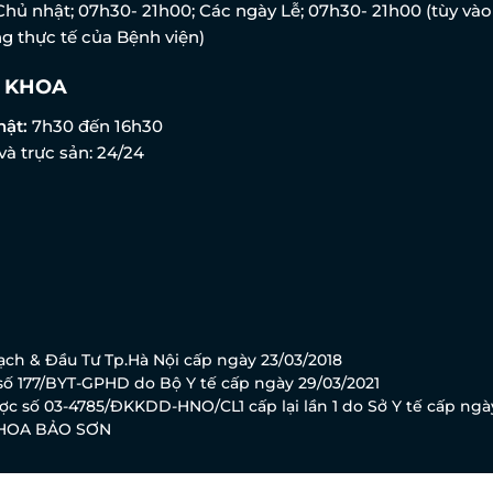
Chủ nhật; 07h30- 21h00; Các ngày Lễ; 07h30- 21h00 (tùy vào
g thực tế của Bệnh viện)
 KHOA
hật:
7h30 đến 16h30
và trực sản: 24/24
ch & Đầu Tư Tp.Hà Nội cấp ngày 23/03/2018
ố 177/BYT-GPHD do Bộ Y tế cấp ngày 29/03/2021
c số 03-4785/ĐKKDD-HNO/CL1 cấp lại lần 1 do Sở Y tế cấp ngà
KHOA BẢO SƠN