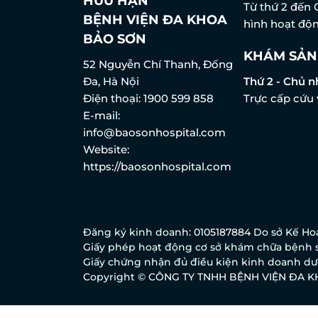
HỮU HẠN
Từ thứ 2 đến 
BỆNH VIỆN ĐA KHOA
hình hoạt độn
BẢO SƠN
KHÁM SẢN
52 Nguyễn Chí Thanh, Đống
Đa, Hà Nội
Thứ 2 - Chủ n
Điện thoại:
1900 599 858
Trực cấp cứu 
E-mail:
info@baosonhospital.com
Website:
https://baosonhospital.com
Đăng ký kinh doanh: 0105187884 Do sở Kế Hoạ
Giấy phép hoạt động cơ sở khám chữa bệnh s
Giấy chứng nhận đủ điều kiện kinh doanh dượ
Copyright © CÔNG TY TNHH BỆNH VIỆN ĐA 