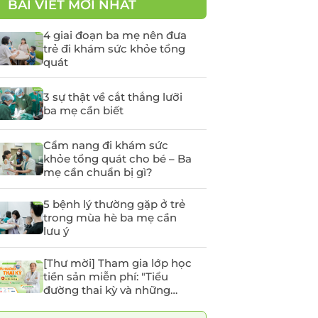
BÀI VIẾT MỚI NHẤT
yến
Tầm soát Ung thư Tiền
liệt tuyến
4 giai đoạn ba mẹ nên đưa
trẻ đi khám sức khỏe tổng
Tầm soát Ung thư phụ
quát
khoa
rẻ em
Tầm soát ung thư vú
3 sự thật về cắt thắng lưỡi
ba mẹ cần biết
chất
Cẩm nang đi khám sức
khỏe tổng quát cho bé – Ba
 -
mẹ cần chuẩn bị gì?
5 bệnh lý thường gặp ở trẻ
trong mùa hè ba mẹ cần
lưu ý
[Thư mời] Tham gia lớp học
tiền sản miễn phí: "Tiểu
đường thai kỳ và những
điều mẹ bầu cần lưu ý"