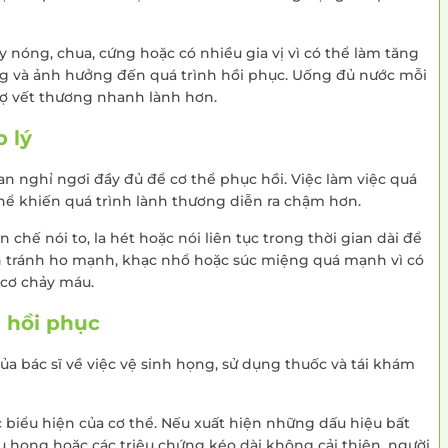
 nóng, chua, cứng hoặc có nhiều gia vị vì có thể làm tăng
ng và ảnh hưởng đến quá trình hồi phục. Uống đủ nước mỗi
ợ vết thương nhanh lành hơn.
 lý
n nghỉ ngơi đầy đủ để cơ thể phục hồi. Việc làm việc quá
hể khiến quá trình lành thương diễn ra chậm hơn.
chế nói to, la hét hoặc nói liên tục trong thời gian dài để
ần tránh ho mạnh, khạc nhổ hoặc súc miệng quá mạnh vì có
 cơ chảy máu.
h hồi phục
a bác sĩ về việc vệ sinh họng, sử dụng thuốc và tái khám
c biểu hiện của cơ thể. Nếu xuất hiện những dấu hiệu bất
u họng hoặc các triệu chứng kéo dài không cải thiện, người