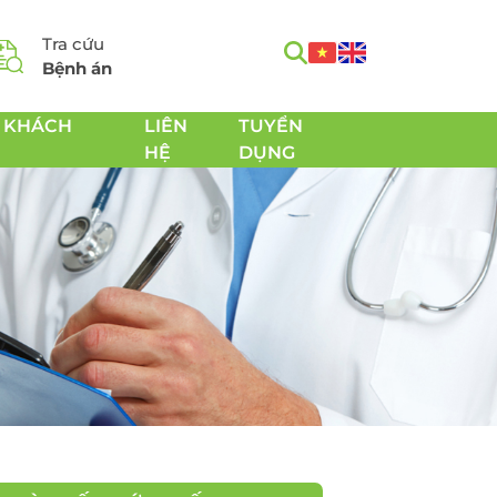
Tra cứu
Bệnh án
 KHÁCH
LIÊN
TUYỂN
HỆ
DỤNG
m
Tầm soát Ung thư toàn
h
diện
Tầm soát Ung thư tiêu
hóa
 Chăm
Tầm soát Ung thư
 sản
tuyến giáp
Tầm soát Ung thư gan
Tầm soát Ung thư Phổi