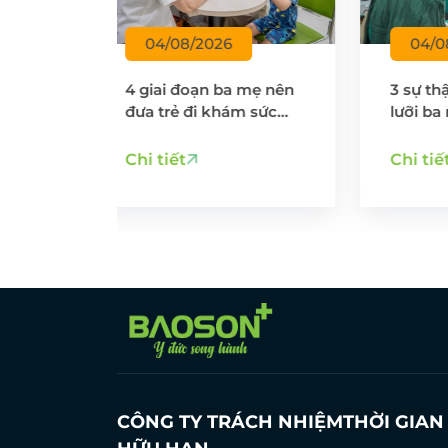
04/08/2026
31
 mẹ nên
3 sự thật về cắt thắng
Cẩm 
m sức
lưỡi ba mẹ cần biết
khỏe
– Ba
gì?
Chi tiết
Chi 
CÔNG TY TRÁCH NHIỆM
THỜI GIA