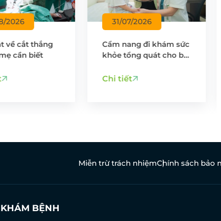
/07/2026
30/07/2026
nang đi khám sức
5 bệnh lý thường gặp ở
 tổng quát cho bé
trẻ trong mùa hè ba
 mẹ cần chuẩn bị
mẹ cần lưu ý
tiết
Chi tiết
Miễn trừ trách nhiệm
Chính sách bảo 
N KHÁM BỆNH