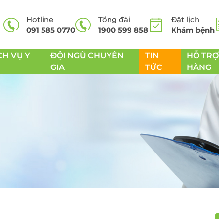
Hotline
Tổng đài
Đặt lịch
091 585 0770
1900 599 858
Khám bệnh
CH VỤ Y
ĐỘI NGŨ CHUYÊN
TIN
HỖ TRỢ
GIA
TỨC
HÀNG
 cơ
Dịch vụ nạo VA
Dịch vụ xét nghiệ
sàng lọc trước sin
Dịch vụ cắt thắng lưỡi,
NIPT
 Tiêu hóa
cắt thắng môi
Thai sản trọn gói
soi viêm
Dịch vụ phẫu thuật
xoang
Khám phụ khoa -
sóc sức khỏe sinh
 thư dạ
Dịch vụ phẫu thuật cắt
amidan
Phẫu thuật u xơ tử
cung
soi