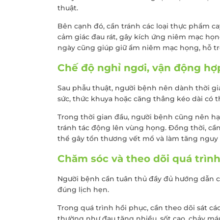
thuật.
Bên cạnh đó, cần tránh các loại thực phẩm cay
cảm giác đau rát, gây kích ứng niêm mạc họ
ngày cũng giúp giữ ẩm niêm mạc họng, hỗ tr
Chế độ nghỉ ngơi, vận động hợp
Sau phẫu thuật, người bệnh nên dành thời gia
sức, thức khuya hoặc căng thẳng kéo dài có t
Trong thời gian đầu, người bệnh cũng nên hạn 
tránh tác động lên vùng họng. Đồng thời, c
thể gây tổn thương vết mổ và làm tăng nguy
Chăm sóc và theo dõi quá trìn
Người bệnh cần tuân thủ đầy đủ hướng dẫn củ
đúng lịch hẹn.
Trong quá trình hồi phục, cần theo dõi sát cá
thường như đau tăng nhiều, sốt cao, chảy má