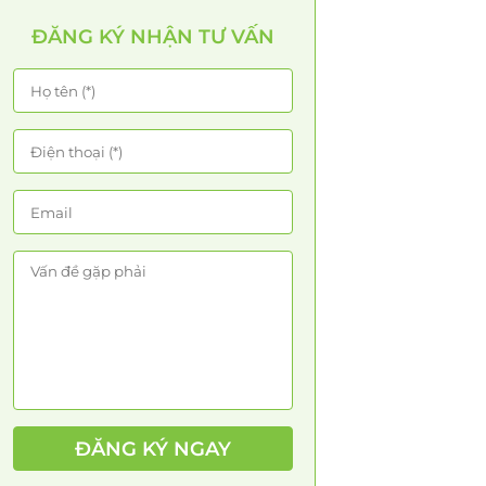
ĐĂNG KÝ NHẬN TƯ VẤN
ĐĂNG KÝ NGAY