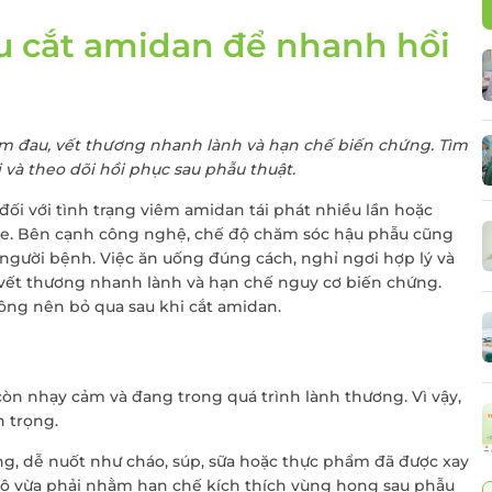
Điều trị viêm lộ tu
cổ tử cung
au cắt amidan để nhanh hồi
 thư đại
Cấy que tránh thai
Sàng lọc sau sinh
Tiêm chủng cho t
m đau, vết thương nhanh lành và hạn chế biến chứng. Tìm
và người lớn
 và theo dõi hồi phục sau phẫu thuật.
Gói xét nghiệm vi 
đối với tình trạng viêm amidan tái phát nhiều lần hoặc
dinh dưỡng
e. Bên cạnh công nghệ, chế độ chăm sóc hậu phẫu cũng
Điều trị hiếm muộn
 người bệnh. Việc ăn uống đúng cách, nghỉ ngơi hợp lý và
Hỗ trợ sinh sản
p vết thương nhanh lành và hạn chế nguy cơ biến chứng.
hông nên bỏ qua sau khi cắt amidan.
n nhạy cảm và đang trong quá trình lành thương. Vì vậy,
n trọng.
g, dễ nuốt như cháo, súp, sữa hoặc thực phẩm đã được xay
độ vừa phải nhằm hạn chế kích thích vùng họng sau phẫu