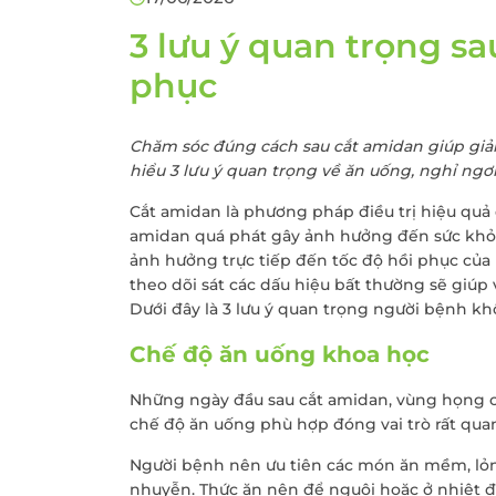
Khám sức khỏe theo
thoát vị bẹn
công ty
3 lưu ý quan trọng s
Phẫu thuật Ung
Khám sức khỏe xuất
trực tràng
phục
khẩu lao động
Khám tiền mãn kinh,
Chăm sóc đúng cách sau cắt amidan giúp giả
mãn kinh
hiểu 3 lưu ý quan trọng về ăn uống, nghỉ ngơi
Cắt amidan là phương pháp điều trị hiệu quả 
amidan quá phát gây ảnh hưởng đến sức khỏ
ảnh hưởng trực tiếp đến tốc độ hồi phục của
theo dõi sát các dấu hiệu bất thường sẽ giú
Dưới đây là 3 lưu ý quan trọng người bệnh k
Chế độ ăn uống khoa học
Những ngày đầu sau cắt amidan, vùng họng cò
chế độ ăn uống phù hợp đóng vai trò rất qua
Người bệnh nên ưu tiên các món ăn mềm, lỏn
nhuyễn. Thức ăn nên để nguội hoặc ở nhiệt 