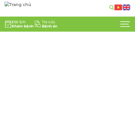
GIỚI THIỆU
Đặt lịch
Tra cứu
Khám bệnh
Bệnh án
CHUYÊN KHOA
DỊCH VỤ Y TẾ
ĐỘI NGŨ CHUYÊN GIA
TIN TỨC
HỖ TRỢ KHÁCH HÀNG
LIÊN HỆ
TUYỂN DỤNG