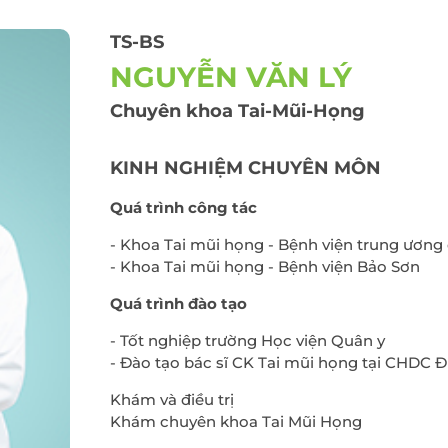
Điều trị viêm lộ tu
cổ tử cung
 thư đại
TS-BS
Cấy que tránh thai
NGUYỄN VĂN LÝ
Sàng lọc sau sinh
Chuyên khoa Tai-Mũi-Họng
Tiêm chủng cho t
và người lớn
KINH NGHIỆM CHUYÊN MÔN
Gói xét nghiệm vi 
dinh dưỡng
Quá trình công tác
Điều trị hiếm muộn
- Khoa Tai mũi họng - Bệnh viện trung ương
Hỗ trợ sinh sản
- Khoa Tai mũi họng - Bệnh viện Bảo Sơn
Quá trình đào tạo
- Tốt nghiệp trường Học viện Quân y
- Đào tạo bác sĩ CK Tai mũi họng tại CHDC Đ
Khám và điều trị
Khám chuyên khoa Tai Mũi Họng