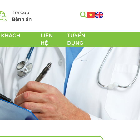
Tra cứu
Bệnh án
 KHÁCH
LIÊN
TUYỂN
HỆ
DỤNG
m
Tầm soát Ung thư toàn
h
diện
Tầm soát Ung thư tiêu
hóa
 Chăm
Tầm soát Ung thư
 sản
tuyến giáp
Tầm soát Ung thư gan
Tầm soát Ung thư Phổi