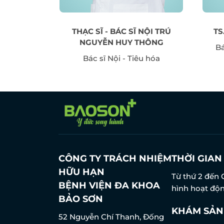
 THU HẰNG
THẠC SĨ - BÁC SĨ NỘI TRÚ
TS
 Sinh sản
NGUYỄN HUY THÔNG
Bá
Bác sĩ Nội - Tiêu hóa
CÔNG TY TRÁCH NHIỆM
THỜI GIA
HỮU HẠN
Từ thứ 2 đến 
BỆNH VIỆN ĐA KHOA
hình hoạt độn
BẢO SƠN
KHÁM SẢN
52 Nguyễn Chí Thanh, Đống