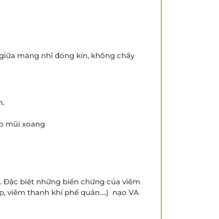
i giữa màng nhĩ đóng kín, không chẩy
h.
yp mũi xoang
. Đặc biệt những biến chứng của viêm
ấp, viêm thanh khí phế quản….) nạo VA