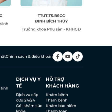
NG
TTƯT.TS.BSCC
BÁC S
ĐINH BÍCH THỦY
 sinh
Trưởng khoa Phụ sản - KHHGĐ
mật
Chính sách & điều khoản
DỊCH VỤ Y
HỖ TRỢ
TẾ
KHÁCH HÀNG
 tình
Dịch vụ cấp
Khám bệnh
cứu 24/24
Thăm bệnh
Gói khám sức
Khám bảo hiểm
khỏe
Thanh toán