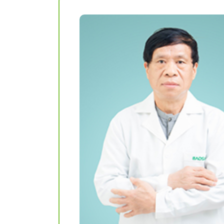
Khám sức khỏe theo
thoát vị bẹn
công ty
Phẫu thuật Ung
Khám sức khỏe xuất
trực tràng
khẩu lao động
Khám tiền mãn kinh,
mãn kinh