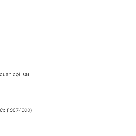
yến
Tầm soát Ung thư Tiền
liệt tuyến
Tầm soát Ung thư phụ
khoa
rẻ em
Tầm soát ung thư vú
chất
 -
 quân đội 108
ức (1987-1990)