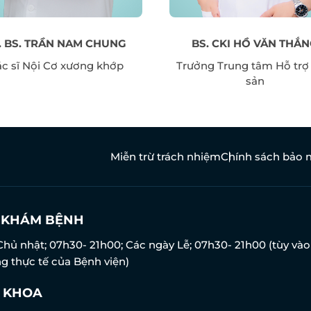
. BS. TRẦN NAM CHUNG
BS. CKI HỒ VĂN THẮ
c sĩ Nội Cơ xương khớp
Trưởng Trung tâm Hỗ trợ
sản
Miễn trừ trách nhiệm
Chính sách bảo 
N KHÁM BỆNH
Chủ nhật; 07h30- 21h00; Các ngày Lễ; 07h30- 21h00 (tùy vào
g thực tế của Bệnh viện)
 KHOA