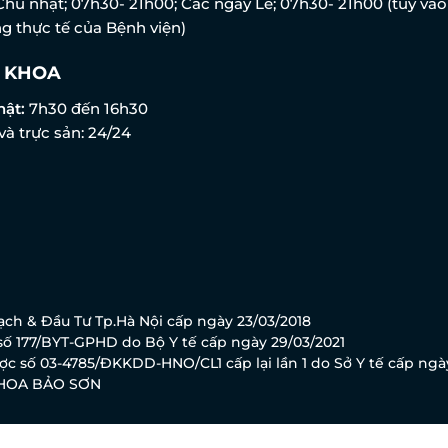
Chủ nhật; 07h30- 21h00; Các ngày Lễ; 07h30- 21h00 (tùy vào
g thực tế của Bệnh viện)
 KHOA
hật:
7h30 đến 16h30
và trực sản: 24/24
ch & Đầu Tư Tp.Hà Nội cấp ngày 23/03/2018
ố 177/BYT-GPHD do Bộ Y tế cấp ngày 29/03/2021
c số 03-4785/ĐKKDD-HNO/CL1 cấp lại lần 1 do Sở Y tế cấp ngà
KHOA BẢO SƠN