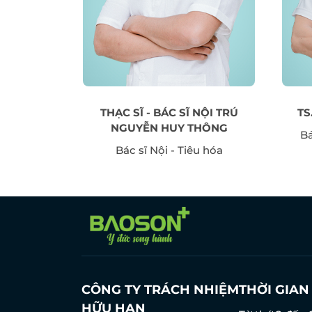
 THU HẰNG
THẠC SĨ - BÁC SĨ NỘI TRÚ
TS
 Sinh sản
NGUYỄN HUY THÔNG
Bá
Bác sĩ Nội - Tiêu hóa
CÔNG TY TRÁCH NHIỆM
THỜI GIA
HỮU HẠN