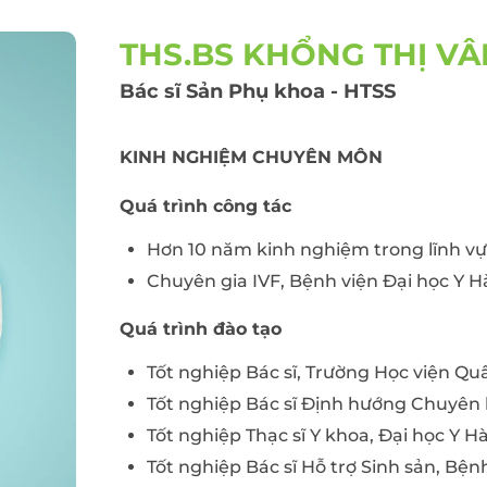
Điều trị viêm lộ tu
cổ tử cung
 thư đại
THS.BS KHỔNG THỊ VÂ
Cấy que tránh thai
Bác sĩ Sản Phụ khoa - HTSS
Sàng lọc sau sinh
Tiêm chủng cho t
KINH NGHIỆM CHUYÊN MÔN
và người lớn
Gói xét nghiệm vi 
Quá trình công tác
dinh dưỡng
Hơn 10 năm kinh nghiệm trong lĩnh v
Điều trị hiếm muộn
Hỗ trợ sinh sản
Chuyên gia IVF, Bệnh viện Đại học Y Hà
Quá trình đào tạo
Tốt nghiệp Bác sĩ, Trường Học viện Quâ
Tốt nghiệp Bác sĩ Định hướng Chuyên 
Tốt nghiệp Thạc sĩ Y khoa, Đại học Y Hà
Tốt nghiệp Bác sĩ Hỗ trợ Sinh sản, Bện