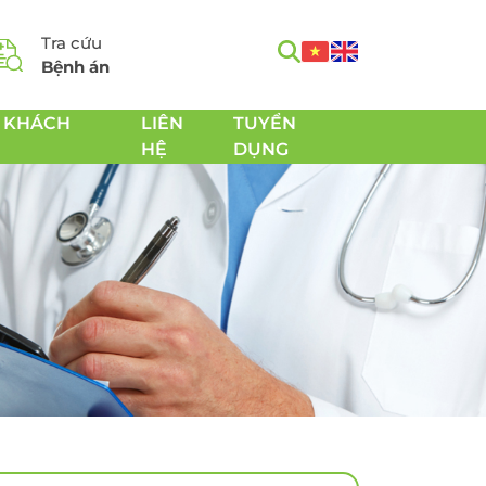
Tra cứu
Bệnh án
 KHÁCH
LIÊN
TUYỂN
HỆ
DỤNG
m
Tầm soát Ung thư toàn
h
diện
Tầm soát Ung thư tiêu
hóa
 Chăm
Tầm soát Ung thư
 sản
tuyến giáp
Tầm soát Ung thư gan
Tầm soát Ung thư Phổi