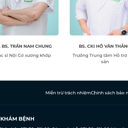
ĐĂNG KÝ KHÁM
. BS. TRẦN NAM CHUNG
BS. CKI HỒ VĂN THẮ
c sĩ Nội Cơ xương khớp
Trưởng Trung tâm Hỗ trợ
sản
Miễn trừ trách nhiệm
Chính sách bảo 
N KHÁM BỆNH