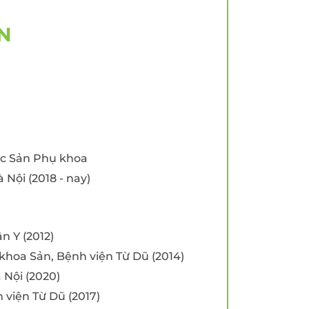
yến
Tầm soát Ung thư Tiền
liệt tuyến
N
Tầm soát Ung thư phụ
khoa
rẻ em
Tầm soát ung thư vú
chất
ực Sản Phụ khoa
 -
 Nội (2018 - nay)
n Y (2012)
khoa Sản, Bệnh viện Từ Dũ (2014)
 Nội (2020)
h viện Từ Dũ (2017)