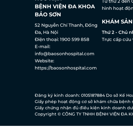
Từ thứ 2 đến 
BỆNH VIỆN ĐA KHOA
hình hoạt độn
BẢO SƠN
KHÁM SẢN
52 Nguyễn Chí Thanh, Đống
Đa, Hà Nội
Thứ 2 - Chủ n
Điện thoại:
1900 599 858
Trực cấp cứu 
E-mail:
info@baosonhospital.com
Website:
https://baosonhospital.com
Đăng ký kinh doanh: 0105187884 Do sở Kế Hoạ
Giấy phép hoạt động cơ sở khám chữa bệnh s
Giấy chứng nhận đủ điều kiện kinh doanh dượ
Copyright © CÔNG TY TNHH BỆNH VIỆN ĐA 