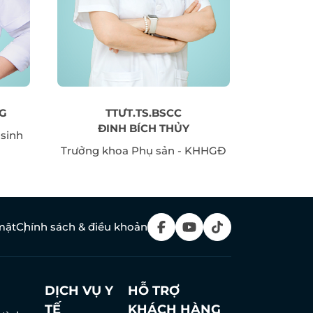
NG
TTƯT.TS.BSCC
BÁC S
ĐINH BÍCH THỦY
 sinh
Trưởng khoa Phụ sản - KHHGĐ
mật
Chính sách & điều khoản
DỊCH VỤ Y
HỖ TRỢ
TẾ
KHÁCH HÀNG