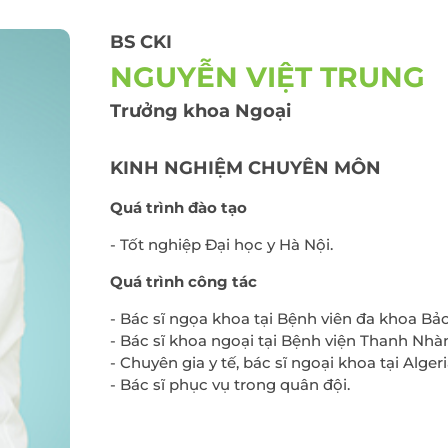
Điều trị viêm lộ tu
cổ tử cung
 thư đại
BS CKI
Cấy que tránh thai
NGUYỄN VIỆT TRUNG
Sàng lọc sau sinh
Trưởng khoa Ngoại
Tiêm chủng cho t
và người lớn
KINH NGHIỆM CHUYÊN MÔN
Gói xét nghiệm vi 
dinh dưỡng
Quá trình đào tạo
Điều trị hiếm muộn
- Tốt nghiệp Đại học y Hà Nội.
Hỗ trợ sinh sản
Quá trình công tác
- Bác sĩ ngọa khoa tại Bệnh viên đa khoa Bả
- Bác sĩ khoa ngoại tại Bệnh viện Thanh Nhà
- Chuyên gia y tế, bác sĩ ngoại khoa tại Alger
- Bác sĩ phục vụ trong quân đội.