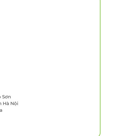
yến
Tầm soát Ung thư Tiền
liệt tuyến
Tầm soát Ung thư phụ
khoa
rẻ em
Tầm soát ung thư vú
chất
 -
o Sơn
n Hà Nội
ia