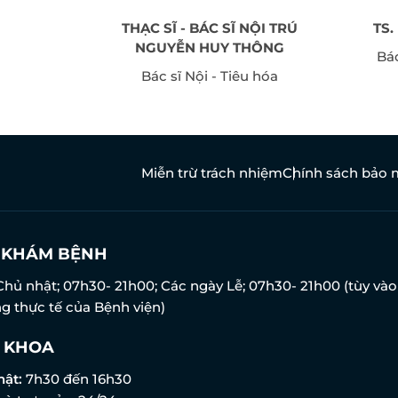
THU HẰNG
THẠC SĨ - BÁC SĨ NỘI TRÚ
TS
Sinh sản
NGUYỄN HUY THÔNG
Bá
Bác sĩ Nội - Tiêu hóa
Miễn trừ trách nhiệm
Chính sách bảo 
N KHÁM BỆNH
Chủ nhật; 07h30- 21h00; Các ngày Lễ; 07h30- 21h00 (tùy vào
g thực tế của Bệnh viện)
 KHOA
hật:
7h30 đến 16h30