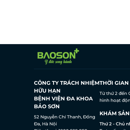
CVPH VŨ THỊ THU CHANG
CGPH.THS TRẦN THỊ 
Bác sĩ/Chuyên viên Phôi học
Trưởng Labo Hỗ trợ 
CÔNG TY TRÁCH NHIỆM
THỜI GIA
HỮU HẠN
Từ thứ 2 đến 
BỆNH VIỆN ĐA KHOA
hình hoạt độn
BẢO SƠN
KHÁM SẢN
52 Nguyễn Chí Thanh, Đống
Đa, Hà Nội
Thứ 2 - Chủ n