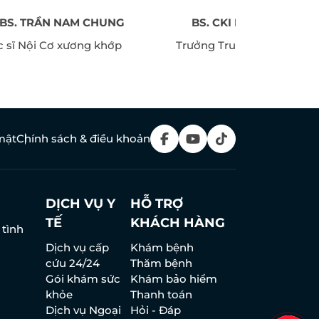
. BS. TRẦN NAM CHUNG
BS. CKI HỒ VĂN THẮN
c sĩ Nội Cơ xương khớp
Trưởng Trung tâm Hỗ trợ 
sản
mật
Chính sách & điều khoản
DỊCH VỤ Y
HỖ TRỢ
TẾ
KHÁCH HÀNG
 tình
Dịch vụ cấp
Khám bệnh
cứu 24/24
Thăm bệnh
Gói khám sức
Khám bảo hiểm
khỏe
Thanh toán
Dịch vụ Ngoại
Hỏi - Đáp