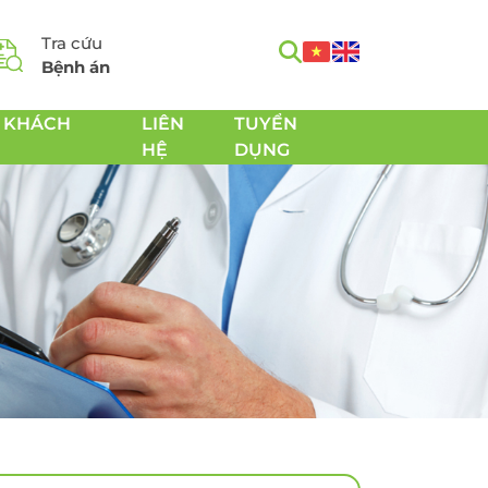
Tra cứu
Bệnh án
 KHÁCH
LIÊN
TUYỂN
HỆ
DỤNG
m
Tầm soát Ung thư toàn
h
diện
Tầm soát Ung thư tiêu
hóa
 Chăm
Tầm soát Ung thư
 sản
tuyến giáp
Tầm soát Ung thư gan
Tầm soát Ung thư Phổi