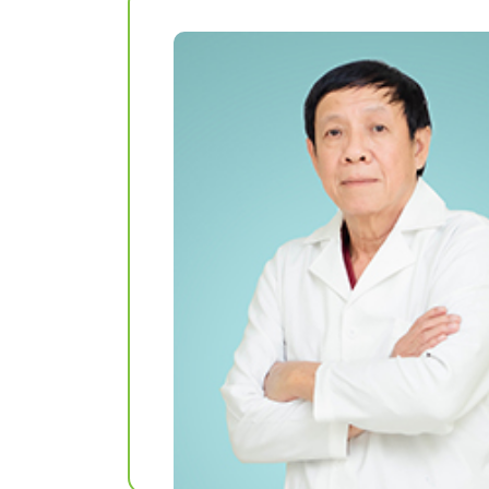
Khám sức khỏe theo
thoát vị bẹn
công ty
Phẫu thuật Ung
Khám sức khỏe xuất
trực tràng
khẩu lao động
Khám tiền mãn kinh,
mãn kinh