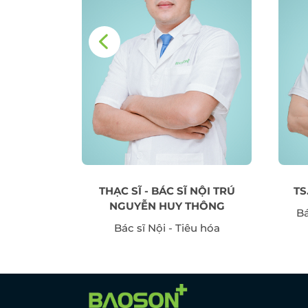
HỊ VÂN
THẠC SĨ - BÁC SĨ NỘI TRÚ
TS
a - HTSS
NGUYỄN HUY THÔNG
Bá
Bác sĩ Nội - Tiêu hóa