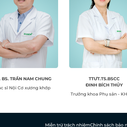
ĐĂNG KÝ KHÁM
. BS. TRẦN NAM CHUNG
TTƯT.TS.BSCC
ĐINH BÍCH THỦY
c sĩ Nội Cơ xương khớp
Trưởng khoa Phụ sản - 
Miễn trừ trách nhiệm
Chính sách bảo 