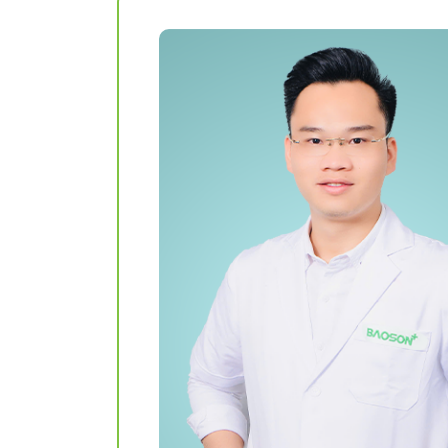
Khám sức khỏe theo
thoát vị bẹn
công ty
Phẫu thuật Ung
Khám sức khỏe xuất
trực tràng
khẩu lao động
Khám tiền mãn kinh,
mãn kinh