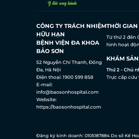
CÔNG TY TRÁCH NHIỆM
THỜI GIA
HỮU HẠN
Từ thứ 2 đến 
BỆNH VIỆN ĐA KHOA
hình hoạt độn
BẢO SƠN
KHÁM SẢN
52 Nguyễn Chí Thanh, Đống
Đa, Hà Nội
Thứ 2 - Chủ n
Điện thoại:
1900 599 858
Trực cấp cứu 
E-mail:
info@baosonhospital.com
Website:
https://baosonhospital.com
Đăng ký kinh doanh: 0105187884 Do sở Kế Hoạ