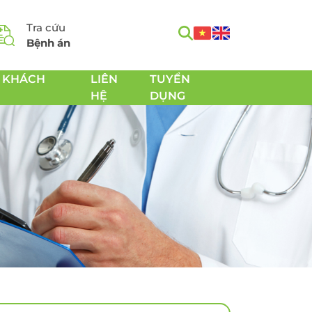
Tra cứu
Bệnh án
 KHÁCH
LIÊN
TUYỂN
HỆ
DỤNG
m
Tầm soát Ung thư toàn
h
diện
Tầm soát Ung thư tiêu
hóa
 Chăm
Tầm soát Ung thư
 sản
tuyến giáp
Tầm soát Ung thư gan
Tầm soát Ung thư Phổi