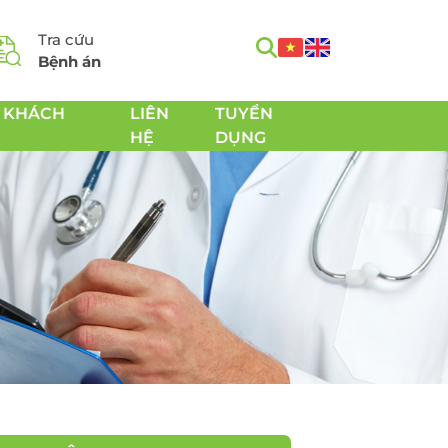
Tra cứu
Bệnh án
 KHÁCH
LIÊN
TUYỂN
HỆ
DỤNG
m
Tầm soát Ung thư toàn
h
diện
Tầm soát Ung thư tiêu
hóa
 Chăm
Tầm soát Ung thư
 sản
tuyến giáp
Tầm soát Ung thư gan
Tầm soát Ung thư Phổi