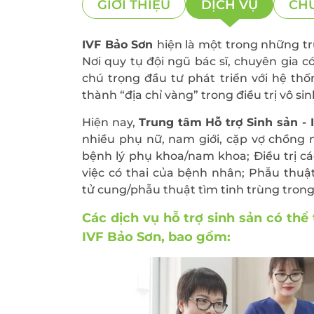
GIỚI THIỆU
DỊCH VỤ
CHU
Khám sức khỏe theo
thoát vị bẹn
công ty
Phẫu thuật Ung
Khám sức khỏe xuất
trực tràng
IVF Bảo Sơn
hiện là một trong những trun
khẩu lao động
Nơi quy tụ đội ngũ bác sĩ, chuyên gia c
chú trọng đầu tư phát triển với hệ thố
Khám tiền mãn kinh,
thành “địa chỉ vàng” trong điều trị vô
mãn kinh
Hiện nay,
Trung tâm Hỗ trợ Sinh sản - 
nhiều phụ nữ, nam giới, cặp vợ chồng 
bệnh lý phụ khoa/nam khoa; Điều trị các 
việc có thai của bệnh nhân; Phẫu thu
tử cung/phẫu thuật tìm tinh trùng trong đi
Các dịch vụ hỗ trợ sinh sản có thể
IVF Bảo Sơn, bao gồm: