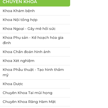
CHUYÊN KHOA
yến
Tầm soát Ung thư Tiền
liệt tuyến
Khoa Khám bệnh
Tầm soát Ung thư phụ
Khoa Nội tổng hợp
khoa
Khoa Ngoại - Gây mê hồi sức
rẻ em
Tầm soát ung thư vú
Khoa Phụ sản - Kế hoạch hóa gia
đình
chất
Khoa Chẩn đoán hình ảnh
 -
Khoa Xét nghiệm
Khoa Phẫu thuật - Tạo hình thẩm
mỹ
Khoa Dược
Chuyên Khoa Tai mũi họng
Chuyên Khoa Răng Hàm Mặt