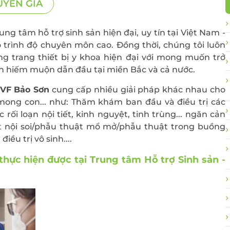
YÊN GIA
Điều trị viêm lộ tu
cổ tử cung
 thư đại
Cấy que tránh thai
g tâm hỗ trợ sinh sản hiện đại, uy tín tại Việt Nam -
ó trình độ chuyên môn cao. Đồng thời, chúng tôi luôn
Sàng lọc sau sinh
ng trang thiết bị y khoa hiện đại với mong muốn trở
Tiêm chủng cho t
 sinh hiếm muộn dẫn đầu tại miền Bắc và cả nước.
và người lớn
IVF Bảo Sơn
cung cấp nhiều giải pháp khác nhau cho
Gói xét nghiệm vi 
mong con... như: Thăm khám ban đầu và điều trị các
dinh dưỡng
rối loạn nội tiết, kinh nguyệt, tinh trùng... ngăn cản
Điều trị hiếm muộn
ật nội soi/phẫu thuật mổ mở/phẫu thuật trong buồng
Hỗ trợ sinh sản
ều trị vô sinh....
 thực hiện được tại Trung tâm Hỗ trợ Sinh sản -