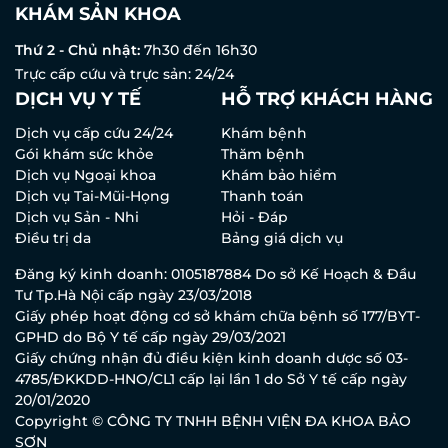
KHÁM SẢN KHOA
Thứ 2 - Chủ nhật:
7h30 đến 16h30
Trực cấp cứu và trực sản: 24/24
DỊCH VỤ Y TẾ
HỖ TRỢ KHÁCH HÀNG
Dịch vụ cấp cứu 24/24
Khám bệnh
Gói khám sức khỏe
Thăm bệnh
Dịch vụ Ngoại khoa
Khám bảo hiểm
Dịch vụ Tai-Mũi-Họng
Thanh toán
Dịch vụ Sản - Nhi
Hỏi - Đáp
Điều trị da
Bảng giá dịch vụ
Đăng ký kinh doanh: 0105187884 Do sở Kế Hoạch & Đầu
Tư Tp.Hà Nội cấp ngày 23/03/2018
Giấy phép hoạt động cơ sở khám chữa bệnh số 177/BYT-
GPHD do Bộ Y tế cấp ngày 29/03/2021
Giấy chứng nhận đủ điều kiện kinh doanh dược số 03-
4785/ĐKKDD-HNO/CL1 cấp lại lần 1 do Sở Y tế cấp ngày
20/01/2020
Copyright © CÔNG TY TNHH BỆNH VIỆN ĐA KHOA BẢO
SƠN