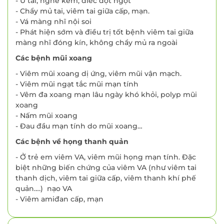
- Ù tai, nghe kém, điếc đột ngột
- Chẩy mủ tai, viêm tai giữa cấp, mạn.
- Vá màng nhĩ nội soi
- Phát hiện sớm và điều trị tốt bệnh viêm tai giữa
màng nhĩ đóng kín, không chẩy mủ ra ngoài
Các bệnh mũi xoang
- Viêm mũi xoang dị ứng, viêm mũi vận mạch.
- Viêm mũi ngạt tắc mũi mạn tính
- Vêm đa xoang mạn lâu ngày khó khỏi, polyp mũi
xoang
- Nấm mũi xoang
- Đau đầu mạn tính do mũi xoang…
Các bệnh về họng thanh quản
- Ở trẻ em viêm VA, viêm mũi họng mạn tính. Đặc
biệt những biến chứng của viêm VA (như viêm tai
thanh dịch, viêm tai giữa cấp, viêm thanh khí phế
quản….) nạo VA
- Viêm amiđan cấp, mạn