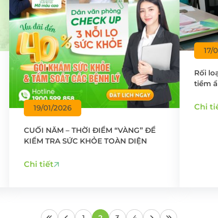
17/
Rối lo
tiềm ẩ
chừng 
Chi ti
19/01/2026
CUỐI NĂM – THỜI ĐIỂM “VÀNG” ĐỂ
KIỂM TRA SỨC KHỎE TOÀN DIỆN
Chi tiết
1
2
3
4