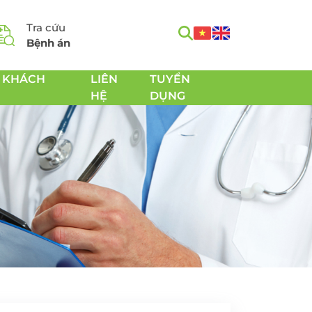
Tra cứu
Bệnh án
 KHÁCH
LIÊN
TUYỂN
HỆ
DỤNG
m
Tầm soát Ung thư toàn
h
diện
Tầm soát Ung thư tiêu
hóa
 Chăm
Tầm soát Ung thư
 sản
tuyến giáp
Tầm soát Ung thư gan
Tầm soát Ung thư Phổi