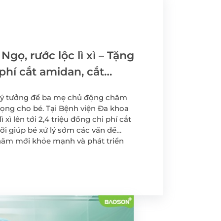
yến
Tầm soát Ung thư Tiền
liệt tuyến
Tầm soát Ung thư phụ
khoa
Ngọ, rước lộc lì xì – Tặng
rẻ em
Tầm soát ung thư vú
i phí cắt amidan, cắt
Bảo Sơn
chất
 lý tưởng để ba mẹ chủ động chăm
ọng cho bé. Tại Bệnh viện Đa khoa
 -
 xì lên tới 2,4 triệu đồng chi phí cắt
ỡi giúp bé xử lý sớm các vấn đề
năm mới khỏe mạnh và phát triển