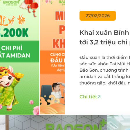
Điều trị viêm lộ tu
cổ tử cung
 thư đại
27/02/2026
Cấy que tránh thai
Sàng lọc sau sinh
Khai xuân Bính 
Tiêm chủng cho t
tới 3,2 triệu ch
và người lớn
thắng lưỡi tại 
Gói xét nghiệm vi 
Đầu xuân là thời điểm
dinh dưỡng
sóc sức khỏe Tai Mũi H
Điều trị hiếm muộn
Bảo Sơn, chương trình lì
Hỗ trợ sinh sản
amidan và cắt thắng lư
thường gặp, khởi đầu 
trọn vẹn.
Chi tiết