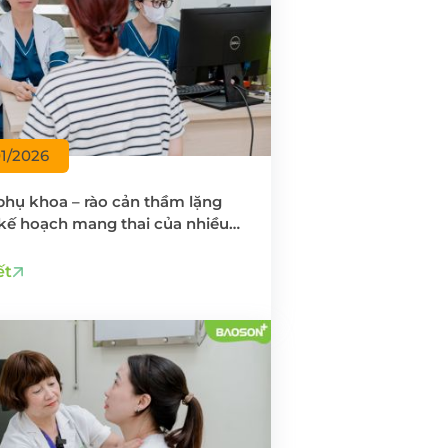
01/2026
phụ khoa – rào cản thầm lặng
 kế hoạch mang thai của nhiều
ữ
ết