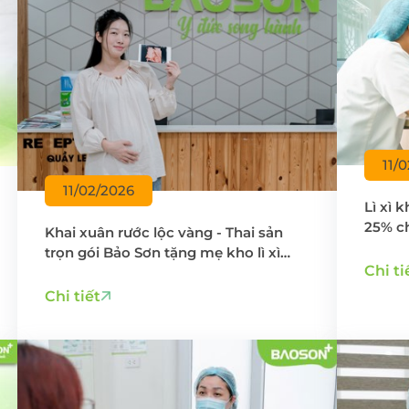
11/
11/02/2026
Lì xì 
25% ch
Khai xuân rước lộc vàng - Thai sản
ngày
trọn gói Bảo Sơn tặng mẹ kho lì xì
Chi ti
khủng
Chi tiết