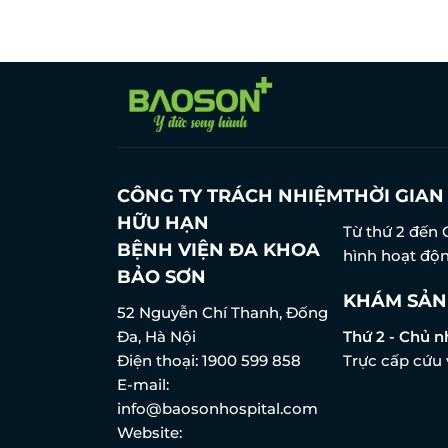
CÔNG TY TRÁCH NHIỆM
THỜI GIA
HỮU HẠN
Từ thứ 2 đến 
BỆNH VIỆN ĐA KHOA
hình hoạt độn
BẢO SƠN
KHÁM SẢN
52 Nguyễn Chí Thanh, Đống
Đa, Hà Nội
Thứ 2 - Chủ n
Điện thoại:
1900 599 858
Trực cấp cứu 
E-mail:
info@baosonhospital.com
Website: