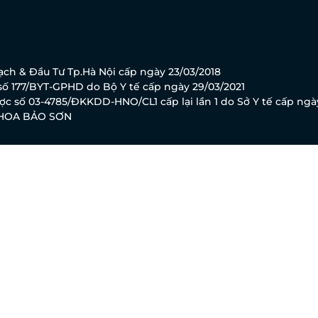
ch & Đầu Tư Tp.Hà Nội cấp ngày 23/03/2018
ố 177/BYT-GPHD do Bộ Y tế cấp ngày 29/03/2021
c số 03-4785/ĐKKDD-HNO/CL1 cấp lại lần 1 do Sở Y tế cấp ngà
KHOA BẢO SƠN