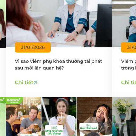
31/01/2026
31/
Vì sao viêm phụ khoa thường tái phát
Viêm 
sau mỗi lần quan hệ?
trong
phụ n
Chi tiết
Chi ti
ĐĂNG KÝ KHÁM