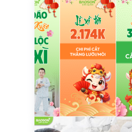
Khám sức khỏe theo
thoát vị bẹn
công ty
Phẫu thuật Ung
Khám sức khỏe xuất
trực tràng
khẩu lao động
Khám tiền mãn kinh,
mãn kinh