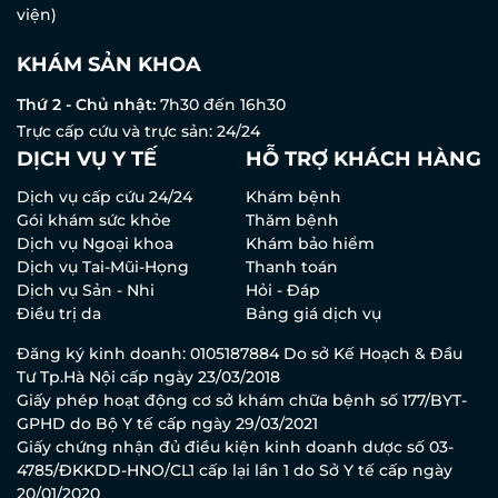
viện)
KHÁM SẢN KHOA
Thứ 2 - Chủ nhật:
7h30 đến 16h30
Trực cấp cứu và trực sản: 24/24
DỊCH VỤ Y TẾ
HỖ TRỢ KHÁCH HÀNG
Dịch vụ cấp cứu 24/24
Khám bệnh
Gói khám sức khỏe
Thăm bệnh
Dịch vụ Ngoại khoa
Khám bảo hiểm
Dịch vụ Tai-Mũi-Họng
Thanh toán
Dịch vụ Sản - Nhi
Hỏi - Đáp
Điều trị da
Bảng giá dịch vụ
Đăng ký kinh doanh: 0105187884 Do sở Kế Hoạch & Đầu
Tư Tp.Hà Nội cấp ngày 23/03/2018
Giấy phép hoạt động cơ sở khám chữa bệnh số 177/BYT-
GPHD do Bộ Y tế cấp ngày 29/03/2021
Giấy chứng nhận đủ điều kiện kinh doanh dược số 03-
4785/ĐKKDD-HNO/CL1 cấp lại lần 1 do Sở Y tế cấp ngày
20/01/2020