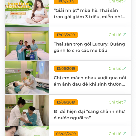
Chi tiết
11/07/2019
“Giải nhiệt” mùa hè: Thai sản
trọn gói giảm 3 triệu, miễn phí
giường nằm cho người nhà
Chi tiết
17/06/2019
Thai sản trọn gói Luxury: Quẳng
gánh lo cho các mẹ bầu
Chi tiết
13/06/2019
Chị em mách nhau vượt qua nỗi
ám ảnh đau đẻ khi sinh thường
lần 2
Chi tiết
12/06/2019
Đi đẻ hiện đại “sang chảnh như
ở nước người ta”
Chi tiết
05/06/2019