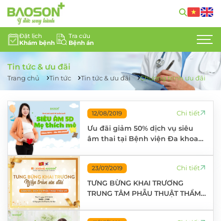
Đặt lịch
Tra cứu
Khám bệnh
Bệnh án
GIỚI THIỆU
Tin tức & ưu đãi
CHUYÊN KHOA
Trang chủ
Tin tức
Tin tức & ưu đãi
Chương trình ưu đãi
DỊCH VỤ Y TẾ
Chi tiết
12/08/2019
ĐỘI NGŨ CHUYÊN GIA
Ưu đãi giảm 50% dịch vụ siêu
âm thai tại Bệnh viện Đa khoa
TIN TỨC
Bảo Sơn
HỖ TRỢ KHÁCH HÀNG
Chi tiết
23/07/2019
TƯNG BỪNG KHAI TRƯƠNG
LIÊN HỆ
TRUNG TÂM PHẪU THUẬT THẨM
MỸ LIÊN DANH VIỆT – HÀN LỚN
TUYỂN DỤNG
NHẤT MIỀN BẮC