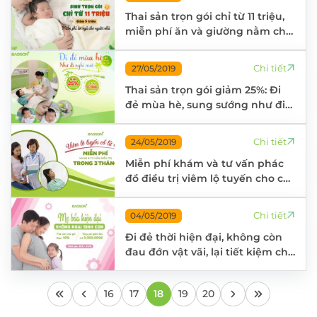
Thai sản trọn gói chỉ từ 11 triệu,
miễn phí ăn và giường nằm cho
người nhà
Chi tiết
27/05/2019
Thai sản trọn gói giảm 25%: Đi
đẻ mùa hè, sung sướng như đi
nghỉ mát
Chi tiết
24/05/2019
Miễn phí khám và tư vấn phác
đồ điều trị viêm lộ tuyến cho chị
em phụ nữ
Chi tiết
04/05/2019
Đi đẻ thời hiện đại, không còn
đau đớn vật vãi, lại tiết kiệm chi
phí
16
17
18
19
20