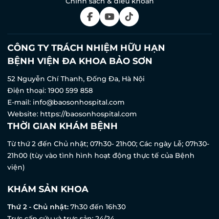
Chính sách & điều khoản
CÔNG TY TRÁCH NHIỆM HỮU HẠN
BỆNH VIỆN ĐA KHOA BẢO SƠN
52 Nguyễn Chí Thanh, Đống Đa, Hà Nội
Điện thoại:
1900 599 858
E-mail:
info@baosonhospital.com
Website:
https://baosonhospital.com
THỜI GIAN KHÁM BỆNH
Từ thứ 2 đến Chủ nhật; 07h30- 21h00; Các ngày Lễ; 07h30-
21h00 (tùy vào tình hình hoạt động thực tế của Bệnh
viện)
KHÁM SẢN KHOA
Thứ 2 - Chủ nhật:
7h30 đến 16h30
Trực cấp cứu và trực sản: 24/24