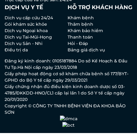
DỊCH VỤ Y TẾ
HỖ TRỢ KHÁCH HÀNG
Dịch vụ cấp cứu 24/24
Khám bệnh
Gói khám sức khỏe
Thăm bệnh
Dịch vụ Ngoại khoa
Khám bảo hiểm
Dịch vụ Tai-Mũi-Họng
Thanh toán
Dịch vụ Sản - Nhi
Hỏi - Đáp
Điều trị da
Bảng giá dịch vụ
Đăng ký kinh doanh: 0105187884 Do sở Kế Hoạch & Đầu
Tư Tp.Hà Nội cấp ngày 23/03/2018
Giấy phép hoạt động cơ sở khám chữa bệnh số 177/BYT-
GPHD do Bộ Y tế cấp ngày 29/03/2021
Giấy chứng nhận đủ điều kiện kinh doanh dược số 03-
4785/ĐKKDD-HNO/CL1 cấp lại lần 1 do Sở Y tế cấp ngày
20/01/2020
Copyright © CÔNG TY TNHH BỆNH VIỆN ĐA KHOA BẢO
SƠN