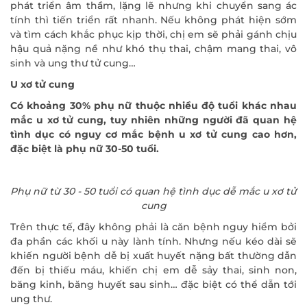
phát triển âm thầm, lặng lẽ nhưng khi chuyển sang ác
tính thì tiến triển rất nhanh. Nếu không phát hiện sớm
và tìm cách khắc phục kịp thời, chị em sẽ phải gánh chịu
hậu quả nặng nề như khó thụ thai, chậm mang thai, vô
sinh và ung thư tử cung…
U xơ tử cung
Có khoảng 30% phụ nữ thuộc nhiều độ tuổi khác nhau
mắc u xơ tử cung, tuy nhiên những người đã quan hệ
tình dục có nguy cơ mắc bệnh u xơ tử cung cao hơn,
đặc biệt là phụ nữ 30-50 tuổi.
Phụ nữ từ 30 - 50 tuổi có quan hệ tình dục dễ mắc u xơ tử
cung
Trên thực tế, đây không phải là căn bệnh nguy hiểm bởi
đa phần các khối u này lành tính. Nhưng nếu kéo dài sẽ
khiến người bệnh dễ bị xuất huyết nặng bất thường dẫn
đến bị thiếu máu, khiến chị em dễ sảy thai, sinh non,
băng kinh, băng huyết sau sinh… đặc biệt có thể dẫn tới
ung thư.