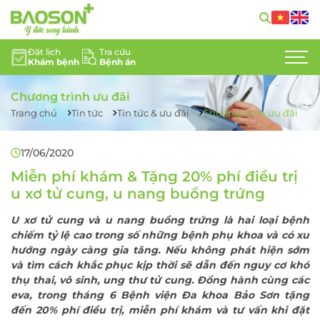
Đặt lịch
Tra cứu
Khám bệnh
Bệnh án
GIỚI THIỆU
Chương trình ưu đãi
CHUYÊN KHOA
Trang chủ
Tin tức
Tin tức & ưu đãi
Chương trình ưu đãi
DỊCH VỤ Y TẾ
17/06/2020
ĐỘI NGŨ CHUYÊN GIA
Miễn phí khám & Tặng 20% phí điều trị
u xơ tử cung, u nang buồng trứng
TIN TỨC
U xơ tử cung và u nang buồng trứng là hai loại bệnh
chiếm tỷ lệ cao trong số những bệnh phụ khoa và có xu
HỖ TRỢ KHÁCH HÀNG
hướng ngày càng gia tăng. Nếu không phát hiện sớm
và tìm cách khắc phục kịp thời sẽ dẫn đến nguy cơ khó
LIÊN HỆ
thụ thai, vô sinh, ung thư tử cung. Đồng hành cùng các
eva, trong tháng 6 Bệnh viện Đa khoa Bảo Sơn tặng
TUYỂN DỤNG
đến 20% phí điều trị, miễn phí khám và tư vấn khi đặt