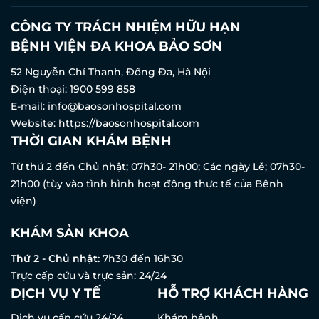
CÔNG TY TRÁCH NHIỆM HỮU HẠN
BỆNH VIỆN ĐA KHOA BẢO SƠN
52 Nguyễn Chí Thanh, Đống Đa, Hà Nội
Điện thoại:
1900 599 858
E-mail:
info@baosonhospital.com
Website:
https://baosonhospital.com
THỜI GIAN KHÁM BỆNH
Từ thứ 2 đến Chủ nhật; 07h30- 21h00; Các ngày Lễ; 07h30-
21h00 (tùy vào tình hình hoạt động thực tế của Bệnh
viện)
KHÁM SẢN KHOA
Thứ 2 - Chủ nhật:
7h30 đến 16h30
Trực cấp cứu và trực sản: 24/24
DỊCH VỤ Y TẾ
HỖ TRỢ KHÁCH HÀNG
Dịch vụ cấp cứu 24/24
Khám bệnh