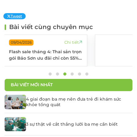
Tweet
Bài viết cùng chuyên mục
Chi tiết
09/04/2026
: Thai sản trọn
Trợ giá 50% chi p
i chỉ còn 55%
cùng chuyên gia –
con ốm lúc chuyể
BÀI VIẾT MỚI NHẤT
4 giai đoạn ba mẹ nên đưa trẻ đi khám sức
khỏe tổng quát
3 sự thật về cắt thắng lưỡi ba mẹ cần biết
ĐĂNG KÝ KHÁM