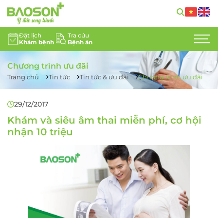
Đặt lịch
Tra cứu
Khám bệnh
Bệnh án
GIỚI THIỆU
Chương trình ưu đãi
CHUYÊN KHOA
Trang chủ
Tin tức
Tin tức & ưu đãi
Chương trình ưu đãi
DỊCH VỤ Y TẾ
29/12/2017
ĐỘI NGŨ CHUYÊN GIA
Khám và siêu âm thai miễn phí, cơ hội
nhận 10 triệu
TIN TỨC
HỖ TRỢ KHÁCH HÀNG
LIÊN HỆ
TUYỂN DỤNG