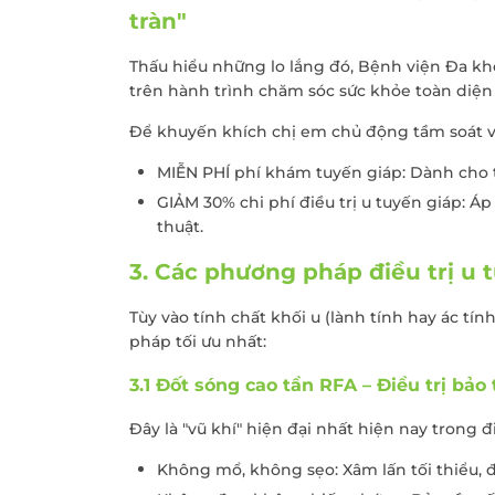
tràn"
Thấu hiểu những lo lắng đó, Bệnh viện Đa 
trên hành trình chăm sóc sức khỏe toàn diện 
Để khuyến khích chị em chủ động tầm soát v
MIỄN PHÍ phí khám tuyến giáp: Dành cho t
GIẢM 30% chi phí điều trị u tuyến giáp: 
thuật.
3. Các phương pháp điều trị u t
Tùy vào tính chất khối u (lành tính hay ác tín
pháp tối ưu nhất:
3.1 Đốt sóng cao tần RFA – Điều trị bả
Đây là "vũ khí" hiện đại nhất hiện nay trong đi
Không mổ, không sẹo: Xâm lấn tối thiểu, 