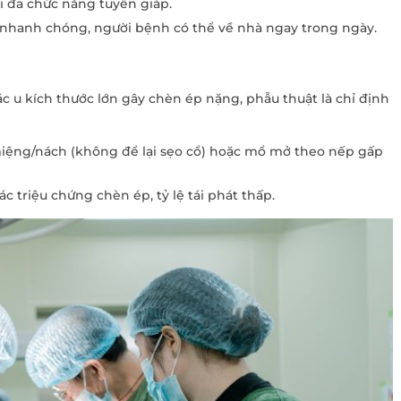
i đa chức năng tuyến giáp.
 nhanh chóng, người bệnh có thể về nhà ngay trong ngày.
ặc u kích thước lớn gây chèn ép nặng, phẫu thuật là chỉ định
miệng/nách (không để lại sẹo cổ) hoặc mổ mở theo nếp gấp
ác triệu chứng chèn ép, tỷ lệ tái phát thấp.