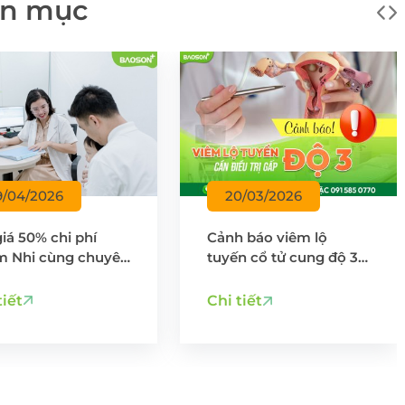
ên mục
9/04/2026
20/03/2026
giá 50% chi phí
Cảnh báo viêm lộ
 Nhi cùng chuyên
tuyến cổ tử cung độ 3:
– Nhẹ gánh lo con
Cần điều trị sớm để
úc chuyển mùa
tránh biến chứng nguy
tiết
Chi tiết
hiểm