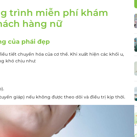
Điều trị viêm lộ tu
cổ tử cung
ng trình miễn phí khám
 thư đại
Cấy que tránh thai
khách hàng nữ
Sàng lọc sau sinh
Tiêm chủng cho t
ặng của phái đẹp
và người lớn
iều tiết chuyển hóa của cơ thể. Khi xuất hiện các khối u,
Gói xét nghiệm vi 
ng khó chịu như:
dinh dưỡng
Điều trị hiếm muộn
Hỗ trợ sinh sản
).
tuyến giáp) nếu không được theo dõi và điều trị kịp thời.