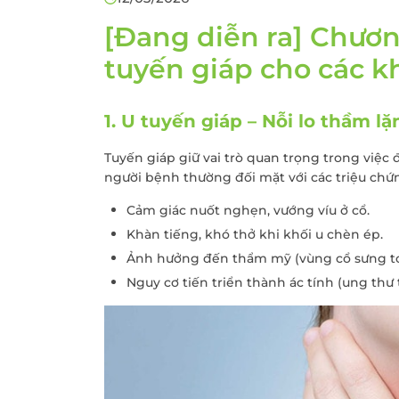
Khám sức khỏe theo
thoát vị bẹn
công ty
[Đang diễn ra] Chươ
Phẫu thuật Ung
Khám sức khỏe xuất
trực tràng
tuyến giáp cho các 
khẩu lao động
Khám tiền mãn kinh,
1. U tuyến giáp – Nỗi lo thầm l
mãn kinh
Tuyến giáp giữ vai trò quan trọng trong việc đ
người bệnh thường đối mặt với các triệu chứ
Cảm giác nuốt nghẹn, vướng víu ở cổ.
Khàn tiếng, khó thở khi khối u chèn ép.
Ảnh hưởng đến thẩm mỹ (vùng cổ sưng to
Nguy cơ tiến triển thành ác tính (ung thư 