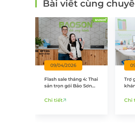
Bài viết cùng chuy
09/04/2026
0
át bệnh
Flash sale tháng 4: Thai
Trợ 
óa: Nội
sản trọn gói Bảo Sơn
khám
 tràng
ưu đãi chỉ còn 55% chi
gia 
từ
phí
ốm l
Chi tiết
Chi 