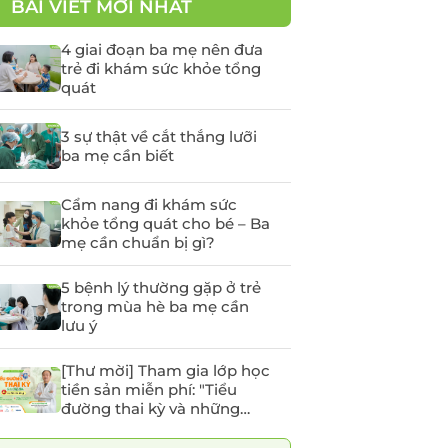
BÀI VIẾT MỚI NHẤT
yến
Tầm soát Ung thư Tiền
liệt tuyến
4 giai đoạn ba mẹ nên đưa
trẻ đi khám sức khỏe tổng
Tầm soát Ung thư phụ
quát
khoa
rẻ em
Tầm soát ung thư vú
3 sự thật về cắt thắng lưỡi
ba mẹ cần biết
chất
Cẩm nang đi khám sức
khỏe tổng quát cho bé – Ba
 -
mẹ cần chuẩn bị gì?
5 bệnh lý thường gặp ở trẻ
trong mùa hè ba mẹ cần
lưu ý
[Thư mời] Tham gia lớp học
tiền sản miễn phí: "Tiểu
đường thai kỳ và những
điều mẹ bầu cần lưu ý"