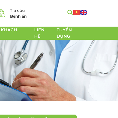
Tra cứu
Bệnh án
 KHÁCH
LIÊN
TUYỂN
HỆ
DỤNG
m
Tầm soát Ung thư toàn
h
diện
Tầm soát Ung thư tiêu
hóa
 Chăm
Tầm soát Ung thư
 sản
tuyến giáp
Tầm soát Ung thư gan
Tầm soát Ung thư Phổi