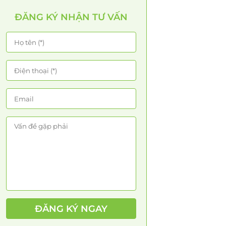
ĐĂNG KÝ NHẬN TƯ VẤN
ĐĂNG KÝ NGAY