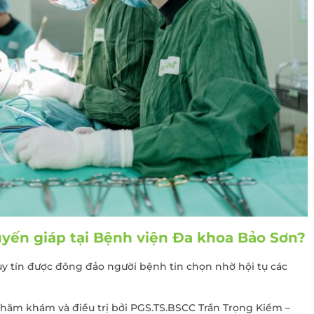
ĐĂNG KÝ KHÁM
tuyến giáp tại Bệnh viện Đa khoa Bảo Sơn?
uy tín được đông đảo người bệnh tin chọn nhờ hội tụ các
thăm khám và điều trị bởi PGS.TS.BSCC Trần Trọng Kiểm –