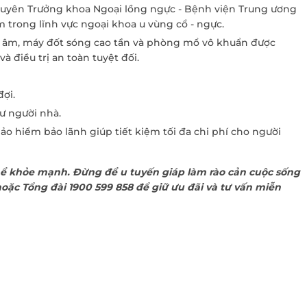
yên Trưởng khoa Ngoại lồng ngực - Bệnh viện Trung ương
 trong lĩnh vực ngoại khoa u vùng cổ - ngực.
êu âm, máy đốt sóng cao tần và phòng mổ vô khuẩn được
à điều trị an toàn tuyệt đối.
ợi.
ư người nhà.
Bảo hiểm bảo lãnh giúp tiết kiệm tối đa chi phí cho người
hể khỏe mạnh. Đừng để u tuyến giáp làm rào cản cuộc sống
hoặc Tổng đài 1900 599 858 để giữ ưu đãi và tư vấn miễn