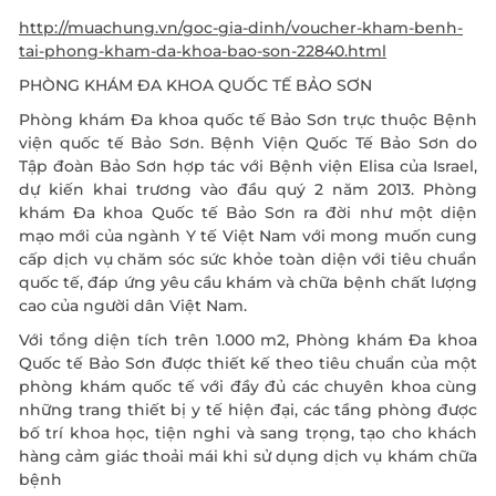
http://muachung.vn/goc-gia-dinh/voucher-kham-benh-
tai-phong-kham-da-khoa-bao-son-22840.html
PHÒNG KHÁM ĐA KHOA QUỐC TẾ BẢO SƠN
Phòng khám Đa khoa quốc tế Bảo Sơn trực thuộc Bệnh
viện quốc tế Bảo Sơn. Bệnh Viện Quốc Tế Bảo Sơn do
Tập đoàn Bảo Sơn hợp tác với Bệnh viện Elisa của Israel,
dự kiến khai trương vào đầu quý 2 năm 2013. Phòng
khám Đa khoa Quốc tế Bảo Sơn ra đời như một diện
mạo mới của ngành Y tế Việt Nam với mong muốn cung
cấp dịch vụ chăm sóc sức khỏe toàn diện với tiêu chuẩn
quốc tế, đáp ứng yêu cầu khám và chữa bệnh chất lượng
cao của người dân Việt Nam.
Với tổng diện tích trên 1.000 m2, Phòng khám Đa khoa
Quốc tế Bảo Sơn được thiết kế theo tiêu chuẩn của một
phòng khám quốc tế với đầy đủ các chuyên khoa cùng
những trang thiết bị y tế hiện đại, các tầng phòng được
bố trí khoa học, tiện nghi và sang trọng, tạo cho khách
hàng cảm giác thoải mái khi sử dụng dịch vụ khám chữa
bệnh