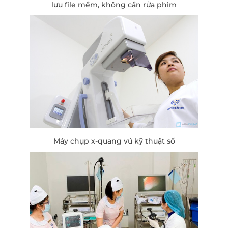
lưu file mềm, không cần rửa phim
Máy chụp x-quang vú kỹ thuật số