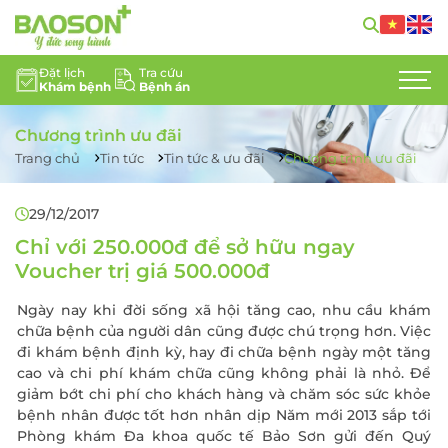
Đặt lịch
Tra cứu
Khám bệnh
Bệnh án
GIỚI THIỆU
Chương trình ưu đãi
CHUYÊN KHOA
Trang chủ
Tin tức
Tin tức & ưu đãi
Chương trình ưu đãi
DỊCH VỤ Y TẾ
29/12/2017
ĐỘI NGŨ CHUYÊN GIA
Chỉ với 250.000đ để sở hữu ngay
Voucher trị giá 500.000đ
TIN TỨC
Ngày nay khi đời sống xã hội tăng cao, nhu cầu khám
chữa bệnh của người dân cũng được chú trọng hơn. Việc
HỖ TRỢ KHÁCH HÀNG
đi khám bệnh định kỳ, hay đi chữa bệnh ngày một tăng
cao và chi phí khám chữa cũng không phải là nhỏ. Để
LIÊN HỆ
giảm bớt chi phí cho khách hàng và chăm sóc sức khỏe
bệnh nhân được tốt hơn nhân dịp Năm mới 2013 sắp tới
TUYỂN DỤNG
Phòng khám Đa khoa quốc tế Bảo Sơn gửi đến Quý