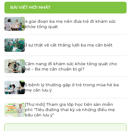
BÀI VIẾT MỚI NHẤT
4 giai đoạn ba mẹ nên đưa trẻ đi khám sức
khỏe tổng quát
3 sự thật về cắt thắng lưỡi ba mẹ cần biết
Cẩm nang đi khám sức khỏe tổng quát cho
bé – Ba mẹ cần chuẩn bị gì?
5 bệnh lý thường gặp ở trẻ trong mùa hè ba
mẹ cần lưu ý
[Thư mời] Tham gia lớp học tiền sản miễn
phí: "Tiểu đường thai kỳ và những điều mẹ
bầu cần lưu ý"