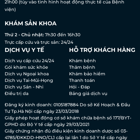
21h00 (tùy vào tình hình hoạt động thực tế của Bệnh
viện)
KHÁM SẢN KHOA
Thứ 2 - Chủ nhật:
7h30 đến 16h30
Trực cấp cứu và trực sản: 24/24
DỊCH VỤ Y TẾ
HỖ TRỢ KHÁCH HÀNG
Dịch vụ cấp cứu 24/24
Khám bệnh
Gói khám sức khỏe
Thăm bệnh
Dịch vụ Ngoại khoa
Khám bảo hiểm
Dịch vụ Tai-Mũi-Họng
Thanh toán
Dịch vụ Sản - Nhi
Hỏi - Đáp
Điều trị da
Bảng giá dịch vụ
Đăng ký kinh doanh: 0105187884 Do sở Kế Hoạch & Đầu
Tư Tp.Hà Nội cấp ngày 23/03/2018
Giấy phép hoạt động cơ sở khám chữa bệnh số 177/BYT-
GPHD do Bộ Y tế cấp ngày 29/03/2021
Giấy chứng nhận đủ điều kiện kinh doanh dược số 03-
4785/ĐKKDD-HNO/CL1 cấp lại lần 1 do Sở Y tế cấp ngày