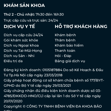
KHÁM SẢN KHOA
Thứ 2 - Chủ nhật:
7h30 đến 16h30
Trực cấp cứu và trực sản: 24/24
DỊCH VỤ Y TẾ
HỖ TRỢ KHÁCH HÀNG
Dịch vụ cấp cứu 24/24
Khám bệnh
Gói khám sức khỏe
Thăm bệnh
Dịch vụ Ngoại khoa
Khám bảo hiểm
Dịch vụ Tai-Mũi-Họng
Thanh toán
Dịch vụ Sản - Nhi
Hỏi - Đáp
Điều trị da
Bảng giá dịch vụ
Đăng ký kinh doanh: 0105187884 Do sở Kế Hoạch & Đầu
Tư Tp.Hà Nội cấp ngày 23/03/2018
Giấy phép hoạt động cơ sở khám chữa bệnh số 177/BYT-
GPHD do Bộ Y tế cấp ngày 29/03/2021
Giấy chứng nhận đủ điều kiện kinh doanh dược số 03-
4785/ĐKKDD-HNO/CL1 cấp lại lần 1 do Sở Y tế cấp ngày
20/01/2020
Copyright © CÔNG TY TNHH BỆNH VIỆN ĐA KHOA BẢO