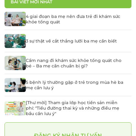
BÀI VIẾT MỚI NHẤT
4 giai đoạn ba mẹ nên đưa trẻ đi khám sức
khỏe tổng quát
3 sự thật về cắt thắng lưỡi ba mẹ cần biết
Cẩm nang đi khám sức khỏe tổng quát cho
bé – Ba mẹ cần chuẩn bị gì?
5 bệnh lý thường gặp ở trẻ trong mùa hè ba
mẹ cần lưu ý
[Thư mời] Tham gia lớp học tiền sản miễn
phí: "Tiểu đường thai kỳ và những điều mẹ
bầu cần lưu ý"
ĐĂNG KÝ NHẬN TƯ VẤN