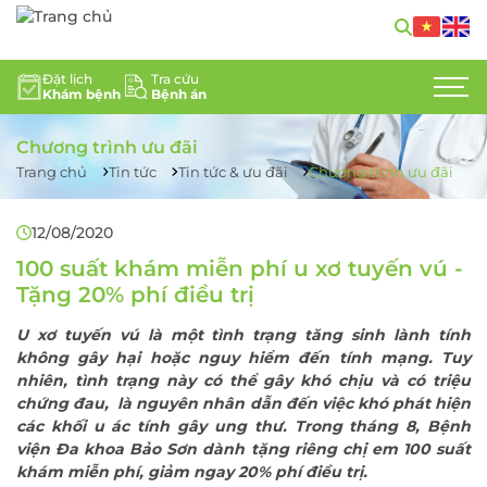
GIỚI THIỆU
Đặt lịch
Tra cứu
Khám bệnh
Bệnh án
CHUYÊN KHOA
Chương trình ưu đãi
DỊCH VỤ Y TẾ
Trang chủ
Tin tức
Tin tức & ưu đãi
Chương trình ưu đãi
ĐỘI NGŨ CHUYÊN GIA
12/08/2020
100 suất khám miễn phí u xơ tuyến vú -
TIN TỨC
Tặng 20% phí điều trị
HỖ TRỢ KHÁCH HÀNG
U xơ tuyến vú là một tình trạng tăng sinh lành tính
không gây hại hoặc nguy hiểm đến tính mạng. Tuy
LIÊN HỆ
nhiên, tình trạng này có thể gây khó chịu và có triệu
chứng đau, là nguyên nhân dẫn đến việc khó phát hiện
TUYỂN DỤNG
các khối u ác tính gây ung thư. Trong tháng 8, Bệnh
viện Đa khoa Bảo Sơn dành tặng riêng chị em 100 suất
khám miễn phí, giảm ngay 20% phí điều trị.