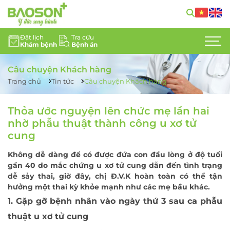
Đặt lịch
Tra cứu
Khám bệnh
Bệnh án
GIỚI THIỆU
Câu chuyện Khách hàng
CHUYÊN KHOA
Trang chủ
Tin tức
Câu chuyện Khách hàng
DỊCH VỤ Y TẾ
Thỏa ước nguyện lên chức mẹ lần hai
nhờ phẫu thuật thành công u xơ tử
ĐỘI NGŨ CHUYÊN GIA
cung
TIN TỨC
Không dễ dàng để có được đứa con đầu lòng ở độ tuổi
gần 40 do mắc chứng u xơ tử cung dẫn đến tình trạng
HỖ TRỢ KHÁCH HÀNG
dễ sảy thai, giờ đây, chị Đ.V.K hoàn toàn có thể tận
hưởng một thai kỳ khỏe mạnh như các mẹ bầu khác.
LIÊN HỆ
1. Gặp gỡ bệnh nhân vào ngày thứ 3 sau ca phẫu
thuật u xơ tử cung
TUYỂN DỤNG