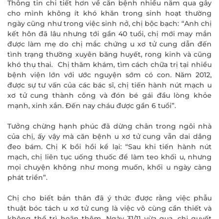
Thông tin chi tiết hơn về căn bệnh nhiều năm qua gây
cho mình không ít khó khăn trong sinh hoạt thường
ngày cũng như trong việc sinh nở, chị bộc bạch: “Anh chị
kết hôn đã lâu nhưng tới gần 40 tuổi, chị mới may mắn
được làm mẹ do chị mắc chứng u xơ tử cung dẫn đến
tình trạng thường xuyên băng huyết, rong kinh và cũng
khó thụ thai. Chị thăm khám, tìm cách chữa trị tại nhiều
bệnh viện lớn với ước nguyện sớm có con. Năm 2012,
được sự tư vấn của các bác sĩ, chị tiến hành nút mạch u
xơ tử cung thành công và đón bé gái đầu lòng khỏe
mạnh, xinh xắn. Đến nay cháu được gần 6 tuổi”.
Tưởng chừng hạnh phúc đã dừng chân trong ngôi nhà
của chị, ấy vậy mà căn bệnh u xơ tử cung vẫn dai dẳng
đeo bám. Chị K bồi hồi kể lại: “Sau khi tiến hành nút
mạch, chị liên tục uống thuốc để làm teo khối u, nhưng
mọi chuyện không như mong muốn, khối u ngày càng
phát triển”.
Chị cho biết bản thân đã ý thức được rằng việc phẫu
thuật bóc tách u xơ tử cung là việc vô cùng cần thiết và
không thể trì hoãn thêm. Ngày 31/11 vừa qua, chị quyết