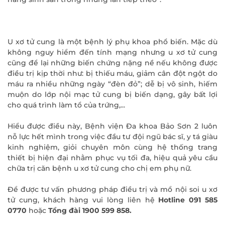
U xơ tử cung là một bệnh lý phụ khoa phổ biến. Mặc dù
không nguy hiểm đến tính mạng nhưng u xơ tử cung
cũng để lại những biến chứng nặng nề nếu không được
điều trị kịp thời như: bị thiếu máu, giảm cân đột ngột do
máu ra nhiều những ngày “đèn đỏ”; dễ bị vô sinh, hiếm
muộn do lớp nội mạc tử cung bị biến dạng, gây bất lợi
cho quá trình làm tổ của trứng,...
Hiểu được điều này, Bệnh viện Đa khoa Bảo Sơn 2 luôn
nỗ lực hết mình trong việc đầu tư đội ngũ bác sĩ, y tá giàu
kinh nghiệm, giỏi chuyên môn cùng hệ thống trang
thiết bị hiện đại nhằm phục vụ tối đa, hiệu quả yêu cầu
chữa trị căn bệnh u xơ tử cung cho chị em phụ nữ.
Để được tư vấn phương pháp điều trị và mổ nội soi u xơ
tử cung, khách hàng vui lòng liên hệ
Hotline 091 585
0770
hoặc
Tổng đài 1900 599 858.