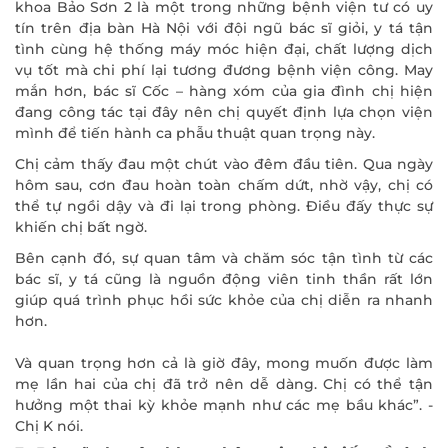
khoa Bảo Sơn 2 là một trong những bệnh viện tư có uy
tín trên địa bàn Hà Nội với đội ngũ bác sĩ giỏi, y tá tận
tình cùng hệ thống máy móc hiện đại, chất lượng dịch
vụ tốt mà chi phí lại tương đương bệnh viện công. May
mắn hơn, bác sĩ Cốc – hàng xóm của gia đình chị hiện
đang công tác tại đây nên chị quyết định lựa chọn viện
mình để tiến hành ca phẫu thuật quan trọng này.
Chị cảm thấy đau một chút vào đêm đầu tiên. Qua ngày
hôm sau, cơn đau hoàn toàn chấm dứt, nhờ vậy, chị có
thể tự ngồi dậy và đi lại trong phòng. Điều đấy thực sự
khiến chị bất ngờ.
Bên cạnh đó, sự quan tâm và chăm sóc tận tình từ các
bác sĩ, y tá cũng là nguồn động viên tinh thần rất lớn
giúp quá trình phục hồi sức khỏe của chị diễn ra nhanh
hơn.
Và quan trọng hơn cả là giờ đây, mong muốn được làm
mẹ lần hai của chị đã trở nên dễ dàng. Chị có thể tận
hưởng một thai kỳ khỏe mạnh như các mẹ bầu khác”. -
Chị K nói.