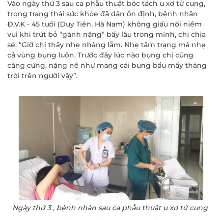
Vào ngày thứ 3 sau ca phẫu thuật bóc tách u xơ tử cung,
trong trạng thái sức khỏe đã dần ổn định, bệnh nhân
Đ.V.K - 45 tuổi (Duy Tiên, Hà Nam) không giấu nổi niềm
vui khi trút bỏ “gánh nặng” bấy lâu trong mình, chị chia
sẻ: “Giờ chị thấy nhẹ nhàng lắm. Nhẹ tâm trạng mà nhẹ
cả vùng bụng luôn. Trước đây lúc nào bụng chị cũng
căng cứng, nặng nề như mang cái bụng bầu mấy tháng
trời trên người vậy”.
Ngày thứ 3 , bệnh nhân sau ca phẫu thuật u xơ tử cung