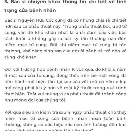
3. Bác sĩ chuyên khoa thông tin chi tiết về tình
trạng của bệnh nhân
Bác sĩ Nguyễn Hữu Cốc cũng đã có những chia sẻ chi tiết
hơn sau ca phẫu thuật này: “Trong phẫu thuật bóc u xơ tử
cung, vấn đề khó khăn nhất là phải đảm bảo việc bóc
tách khối u không gây ra bất kỳ tổn thương nào đến
niêm mạc tử cung. Bởi khi niêm mạc tử cung bị tổn
thương, khả năng sinh sản của người bệnh sẽ trở nên vô
cùng khó khăn.
ĐĂNG KÝ KHÁM
Đối với trường hợp bệnh nhân K vừa qua, do khối u nằm
ở mặt sau của tử cung, đồng thời, trên bề mặt vùng da
tiến hành mổ hiện tồn tại sẹo của vết mổ cũ nên e-kip
mổ càng phải lưu ý hơn về mặt kỹ thuật trong quá trình
thực hiện. Thật vui mừng vì ca phẫu thuật đã thành công
như mong đợi của chúng tôi.
Kết quả siêu âm kiểm tra sau 4 ngày phẫu thuật cho thấy
niêm mạc tử cung của bệnh nhân hoàn toàn bình
thường, không có dấu hiệu xấu nào ảnh hưởng đến khả
năng sinh sản trong những lần tiếp theo”.