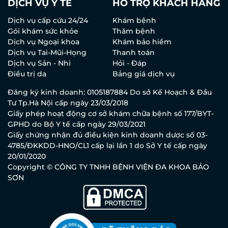
DỊCH VỤ Y TẾ
HỖ TRỢ KHÁCH HÀNG
Dịch vụ cấp cứu 24/24
Khám bệnh
Gói khám sức khỏe
Thăm bệnh
Dịch vụ Ngoại khoa
Khám bảo hiểm
Dịch vụ Tai-Mũi-Họng
Thanh toán
Dịch vụ Sản - Nhi
Hỏi - Đáp
Điều trị da
Bảng giá dịch vụ
Đăng ký kinh doanh: 0105187884 Do sở Kế Hoạch & Đầu
Tư Tp.Hà Nội cấp ngày 23/03/2018
Giấy phép hoạt động cơ sở khám chữa bệnh số 177/BYT-
GPHD do Bộ Y tế cấp ngày 29/03/2021
Giấy chứng nhận đủ điều kiện kinh doanh dược số 03-
4785/ĐKKDD-HNO/CL1 cấp lại lần 1 do Sở Y tế cấp ngày
20/01/2020
Copyright © CÔNG TY TNHH BỆNH VIỆN ĐA KHOA BẢO
SƠN