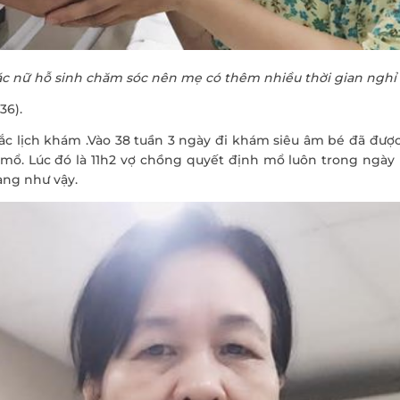
c nữ hỗ sinh chăm sóc nên mẹ có thêm nhiều thời gian nghỉ ng
36).
c lịch khám .Vào 38 tuần 3 ngày đi khám siêu âm bé đã được 3
 mổ. Lúc đó là 11h2 vợ chồng quyết định mổ luôn trong ngày
àng như vậy.