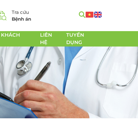
Tra cứu
Bệnh án
 KHÁCH
LIÊN
TUYỂN
HỆ
DỤNG
m
Tầm soát Ung thư toàn
h
diện
Tầm soát Ung thư tiêu
hóa
 Chăm
Tầm soát Ung thư
 sản
tuyến giáp
Tầm soát Ung thư gan
Tầm soát Ung thư Phổi