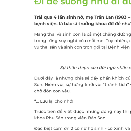
Đi đẻ sướng như đi du
Khám sức khỏe theo
thoát vị bẹn
công ty
Phẫu thuật Ung
Trải qua 4 lần sinh nở, mẹ Trần Lan (1983
Khám sức khỏe xuất
trực tràng
bệnh viện, là bác sĩ trưởng khoa đỡ đẻ nh
khẩu lao động
Khám tiền mãn kinh,
Mang thai và sinh con là cả một chặng đường v
mãn kinh
trong từng suy nghĩ của mỗi mẹ. Tuy nhiên,
vụ thai sản và sinh con trọn gói tại Bệnh việ
Sự thân thiện của đội ngũ nhân v
Dưới đây là những chia sẻ đầy phấn khích của
Sơn. Niềm vui, sự hứng khởi với “thành tíc
chờ đón con yêu.
“… Lưu lại cho nhớ!
Trước tiên để viết được những dòng này thì 
khoa Phụ Sản trong viện Bảo Sơn.
Đặc biệt cảm ơn 2 cô nữ hộ sinh - cô Xinh và