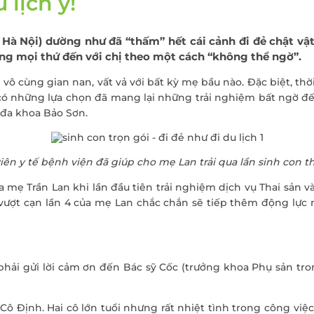
 lịch ý!
Điều trị viêm lộ tu
cổ tử cung
 thư đại
 – Hà Nội) dường như đã “thấm” hết cái cảnh đi đẻ chật vậ
Cấy que tránh thai
ưng mọi thứ đến với chị theo một cách “không thể ngờ”.
Sàng lọc sau sinh
ô cùng gian nan, vất vả với bất kỳ mẹ bầu nào. Đặc biệt, thờ
Tiêm chủng cho t
 có những lựa chọn đã mang lại những trải nghiệm bất ngờ đế
và người lớn
n đa khoa Bảo Sơn.
Gói xét nghiệm vi 
dinh dưỡng
iên y tế bệnh viện đã giúp cho mẹ Lan trải qua lần sinh con
Điều trị hiếm muộn
Hỗ trợ sinh sản
 mẹ Trần Lan khi lần đầu tiên trải nghiệm dịch vụ Thai sản v
h” vượt cạn lần 4 của mẹ Lan chắc chắn sẽ tiếp thêm động l
phải gửi lời cảm ơn đến Bác sỹ Cốc (trưởng khoa Phụ sản tro
 Cô Định. Hai cô lớn tuổi nhưng rất nhiệt tình trong công việ