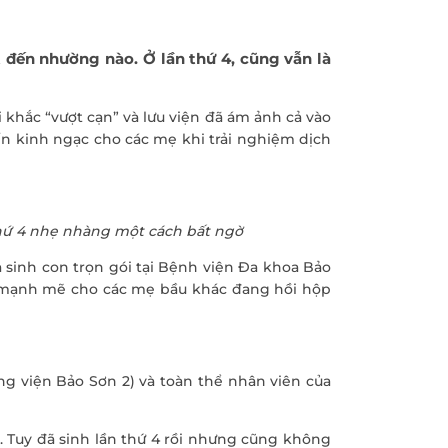
yến
Tầm soát Ung thư Tiền
liệt tuyến
t đến nhường nào. Ở lần thứ 4, cũng vẫn là
Tầm soát Ung thư phụ
khoa
i khắc “vượt cạn” và lưu viện đã ám ảnh cả vào
rẻ em
Tầm soát ung thư vú
n kinh ngạc cho các mẹ khi trải nghiệm dịch
chất
 thứ 4 nhẹ nhàng một cách bất ngờ
 -
à sinh con trọn gói tại Bệnh viện Đa khoa Bảo
ực mạnh mẽ cho các mẹ bầu khác đang hồi hộp
ng viện Bảo Sơn 2) và toàn thể nhân viên của
c. Tuy đã sinh lần thứ 4 rồi nhưng cũng không