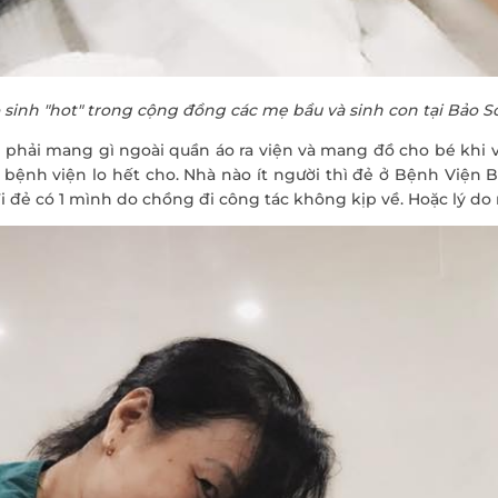
inh "hot" trong cộng đồng các mẹ bầu và sinh con tại Bảo Sơ
ng phải mang gì ngoài quần áo ra viện và mang đồ cho bé kh
i bệnh viện lo hết cho. Nhà nào ít người thì đẻ ở Bệnh Viện 
ĐĂNG KÝ KHÁM
đi đẻ có 1 mình do chồng đi công tác không kịp về. Hoặc lý do